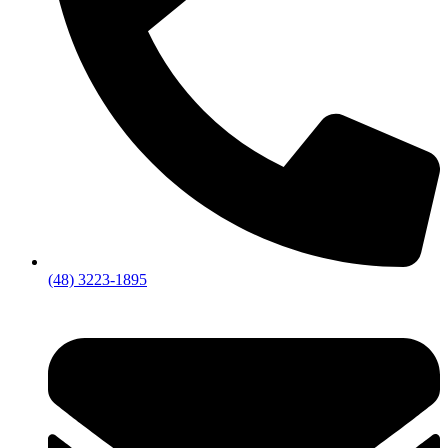
(48) 3223-1895