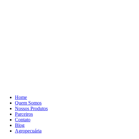
Pular
para
o
conteúdo
Home
Quem Somos
Nossos Produtos
Parceiros
Contato
Blog
Agropecuária