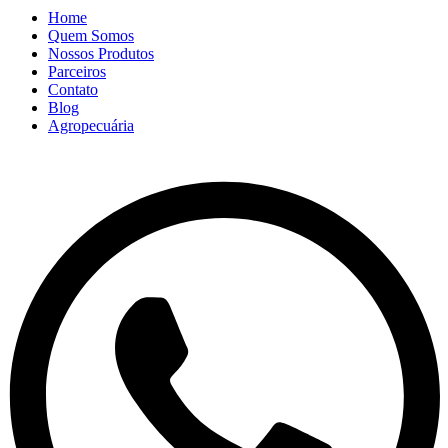
Home
Quem Somos
Nossos Produtos
Parceiros
Contato
Blog
Agropecuária