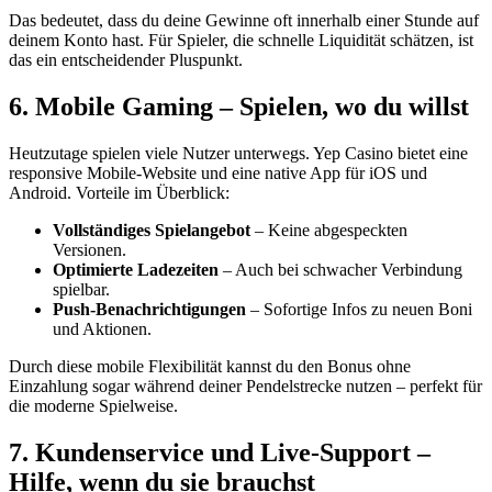
Das bedeutet, dass du deine Gewinne oft innerhalb einer Stunde auf
deinem Konto hast. Für Spieler, die schnelle Liquidität schätzen, ist
das ein entscheidender Pluspunkt.
6. Mobile Gaming – Spielen, wo du willst
Heutzutage spielen viele Nutzer unterwegs. Yep Casino bietet eine
responsive Mobile‑Website und eine native App für iOS und
Android. Vorteile im Überblick:
Vollständiges Spielangebot
– Keine abgespeckten
Versionen.
Optimierte Ladezeiten
– Auch bei schwacher Verbindung
spielbar.
Push‑Benachrichtigungen
– Sofortige Infos zu neuen Boni
und Aktionen.
Durch diese mobile Flexibilität kannst du den Bonus ohne
Einzahlung sogar während deiner Pendelstrecke nutzen – perfekt für
die moderne Spielweise.
7. Kundenservice und Live‑Support –
Hilfe, wenn du sie brauchst