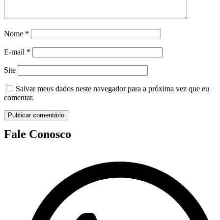
Nome
*
E-mail
*
Site
Salvar meus dados neste navegador para a próxima vez que eu
comentar.
Fale Conosco