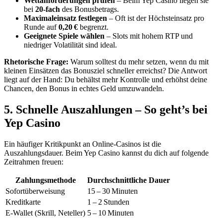
Wettanforderungen prüfen
– Beim Yep Casino liegen sie
bei
20‑fach
des Bonusbetrags.
Maximaleinsatz festlegen
– Oft ist der Höchsteinsatz pro
Runde auf
0,20 €
begrenzt.
Geeignete Spiele wählen
– Slots mit hohem RTP und
niedriger Volatilität sind ideal.
Rhetorische Frage:
Warum solltest du mehr setzen, wenn du mit
kleinen Einsätzen das Bonusziel schneller erreichst? Die Antwort
liegt auf der Hand: Du behältst mehr Kontrolle und erhöhst deine
Chancen, den Bonus in echtes Geld umzuwandeln.
5. Schnelle Auszahlungen – So geht’s bei
Yep Casino
Ein häufiger Kritikpunkt an Online‑Casinos ist die
Auszahlungsdauer. Beim Yep Casino kannst du dich auf folgende
Zeitrahmen freuen:
Zahlungsmethode
Durchschnittliche Dauer
Sofortüberweisung
15 – 30 Minuten
Kreditkarte
1 – 2 Stunden
E‑Wallet (Skrill, Neteller)
5 – 10 Minuten