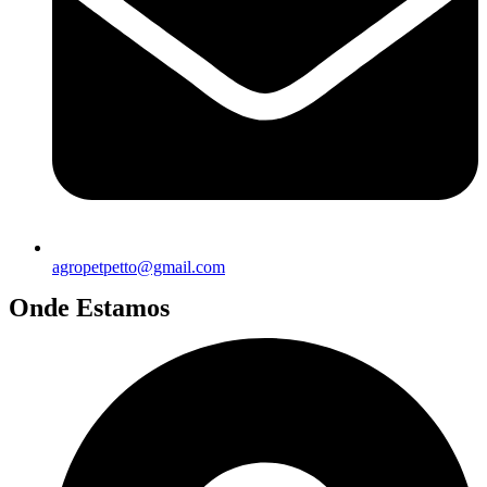
agropetpetto@gmail.com
Onde Estamos