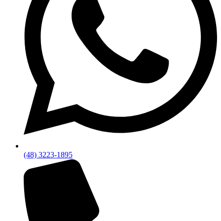
(48) 3223-1895