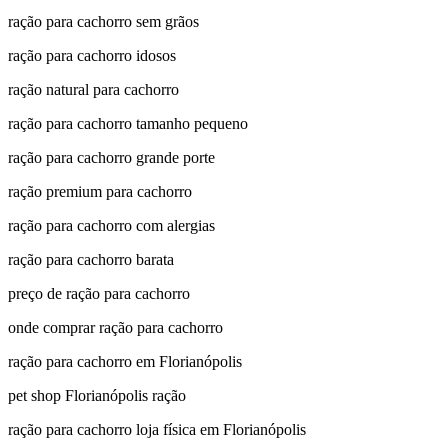
ração para cachorro sem grãos
ração para cachorro idosos
ração natural para cachorro
ração para cachorro tamanho pequeno
ração para cachorro grande porte
ração premium para cachorro
ração para cachorro com alergias
ração para cachorro barata
preço de ração para cachorro
onde comprar ração para cachorro
ração para cachorro em Florianópolis
pet shop Florianópolis ração
ração para cachorro loja física em Florianópolis