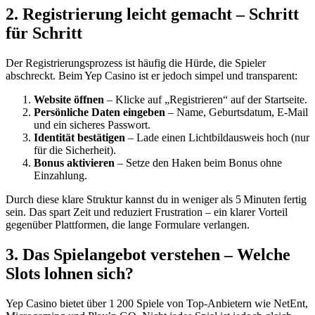
2. Registrierung leicht gemacht – Schritt
für Schritt
Der Registrierungsprozess ist häufig die Hürde, die Spieler
abschreckt. Beim Yep Casino ist er jedoch simpel und transparent:
Website öffnen
– Klicke auf „Registrieren“ auf der Startseite.
Persönliche Daten eingeben
– Name, Geburtsdatum, E‑Mail
und ein sicheres Passwort.
Identität bestätigen
– Lade einen Lichtbildausweis hoch (nur
für die Sicherheit).
Bonus aktivieren
– Setze den Haken beim Bonus ohne
Einzahlung.
Durch diese klare Struktur kannst du in weniger als 5 Minuten fertig
sein. Das spart Zeit und reduziert Frustration – ein klarer Vorteil
gegenüber Plattformen, die lange Formulare verlangen.
3. Das Spielangebot verstehen – Welche
Slots lohnen sich?
Yep Casino bietet über 1 200 Spiele von Top‑Anbietern wie NetEnt,