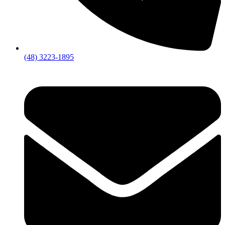
(48) 3223-1895