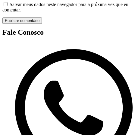
Salvar meus dados neste navegador para a próxima vez que eu
comentar.
Fale Conosco