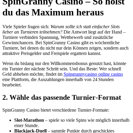
SpinGranny Casino – So holst
du das Maximum heraus
Viele Spieler fragen sich:
Warum sollte ich statt einfacher Slots
lieber an Turnieren teilnehmen?
Die Antwort liegt auf der Hand –
Turniere verbinden Spannung, Wettbewerb und zusätzliche
Gewinnchancen. Bei SpinGranny Casino gibt es wöchentliche
Turniere, bei denen du nicht nur dein Können zeigen, sondern auch
attraktive Preisgelder und Freispiele ergattern kannst.
Wenn du bislang nur den Willkommensbonus genutzt hast, könnte
ein Turnier der nächste Schritt sein. Und das Beste: Wer schnell
Geld abheben möchte, findet im
Spingrannycasino online casino
eine Plattform, die Auszahlungen innerhalb von 24 Stunden
bearbeitet.
2. Wähle das passende Turnier‑Format
SpinGranny Casino bietet verschiedene Turnier‑Formate:
Slot‑Marathon
– spiele so viele Spins wie möglich innerhalb
einer Stunde.
Blackjack‑Duell
– sammle Punkte durch geschicktes