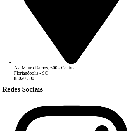
Av. Mauro Ramos, 600 - Centro
Florianópolis - SC
88020-300
Redes Sociais