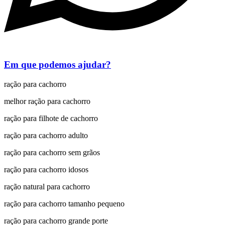
Em que podemos ajudar?
ração para cachorro
melhor ração para cachorro
ração para filhote de cachorro
ração para cachorro adulto
ração para cachorro sem grãos
ração para cachorro idosos
ração natural para cachorro
ração para cachorro tamanho pequeno
ração para cachorro grande porte