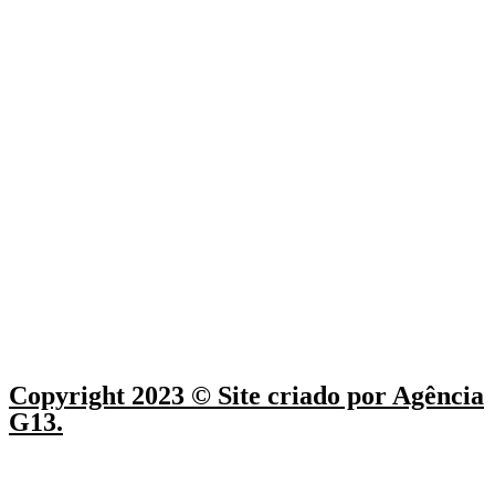
Copyright 2023 © Site criado por Agência
G13.