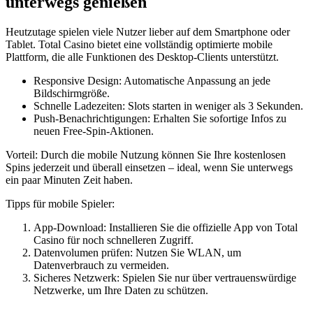
unterwegs genießen
Heutzutage spielen viele Nutzer lieber auf dem Smartphone oder
Tablet. Total Casino bietet eine vollständig optimierte mobile
Plattform, die alle Funktionen des Desktop‑Clients unterstützt.
Responsive Design: Automatische Anpassung an jede
Bildschirmgröße.
Schnelle Ladezeiten: Slots starten in weniger als 3 Sekunden.
Push‑Benachrichtigungen: Erhalten Sie sofortige Infos zu
neuen Free‑Spin‑Aktionen.
Vorteil: Durch die mobile Nutzung können Sie Ihre kostenlosen
Spins jederzeit und überall einsetzen – ideal, wenn Sie unterwegs
ein paar Minuten Zeit haben.
Tipps für mobile Spieler:
App‑Download: Installieren Sie die offizielle App von Total
Casino für noch schnelleren Zugriff.
Datenvolumen prüfen: Nutzen Sie WLAN, um
Datenverbrauch zu vermeiden.
Sicheres Netzwerk: Spielen Sie nur über vertrauenswürdige
Netzwerke, um Ihre Daten zu schützen.