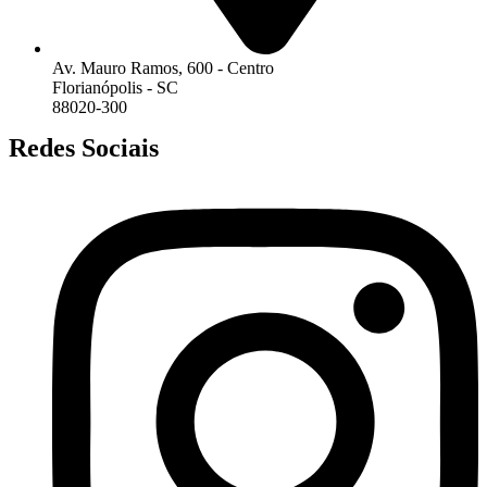
Av. Mauro Ramos, 600 - Centro
Florianópolis - SC
88020-300
Redes Sociais