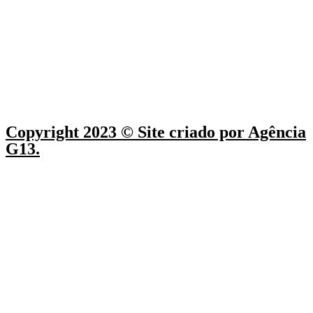
Copyright 2023 © Site criado por Agência
G13.