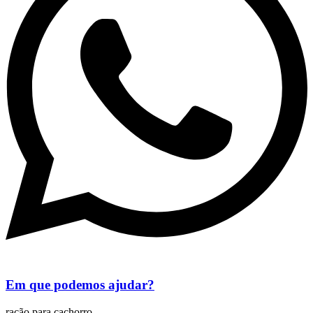
Em que podemos ajudar?
ração para cachorro