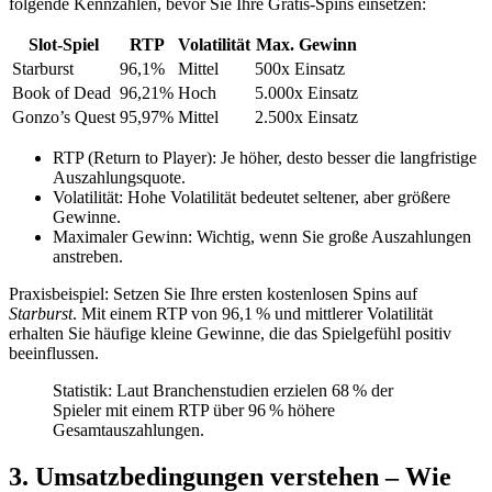
folgende Kennzahlen, bevor Sie Ihre Gratis‑Spins einsetzen:
Slot‑Spiel
RTP
Volatilität
Max. Gewinn
Starburst
96,1%
Mittel
500x Einsatz
Book of Dead
96,21%
Hoch
5.000x Einsatz
Gonzo’s Quest
95,97%
Mittel
2.500x Einsatz
RTP (Return to Player): Je höher, desto besser die langfristige
Auszahlungsquote.
Volatilität: Hohe Volatilität bedeutet seltener, aber größere
Gewinne.
Maximaler Gewinn: Wichtig, wenn Sie große Auszahlungen
anstreben.
Praxisbeispiel: Setzen Sie Ihre ersten kostenlosen Spins auf
Starburst
. Mit einem RTP von 96,1 % und mittlerer Volatilität
erhalten Sie häufige kleine Gewinne, die das Spielgefühl positiv
beeinflussen.
Statistik: Laut Branchenstudien erzielen 68 % der
Spieler mit einem RTP über 96 % höhere
Gesamtauszahlungen.
3. Umsatzbedingungen verstehen – Wie