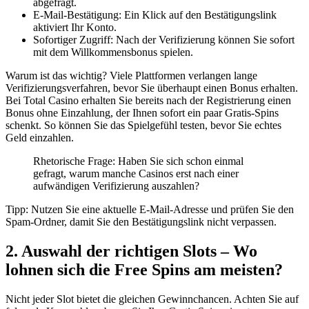
abgefragt.
E‑Mail‑Bestätigung: Ein Klick auf den Bestätigungslink
aktiviert Ihr Konto.
Sofortiger Zugriff: Nach der Verifizierung können Sie sofort
mit dem Willkommensbonus spielen.
Warum ist das wichtig? Viele Plattformen verlangen lange
Verifizierungsverfahren, bevor Sie überhaupt einen Bonus erhalten.
Bei Total Casino erhalten Sie bereits nach der Registrierung einen
Bonus ohne Einzahlung, der Ihnen sofort ein paar Gratis‑Spins
schenkt. So können Sie das Spielgefühl testen, bevor Sie echtes
Geld einzahlen.
Rhetorische Frage: Haben Sie sich schon einmal
gefragt, warum manche Casinos erst nach einer
aufwändigen Verifizierung auszahlen?
Tipp: Nutzen Sie eine aktuelle E‑Mail‑Adresse und prüfen Sie den
Spam‑Ordner, damit Sie den Bestätigungslink nicht verpassen.
2. Auswahl der richtigen Slots – Wo
lohnen sich die Free Spins am meisten?
Nicht jeder Slot bietet die gleichen Gewinnchancen. Achten Sie auf