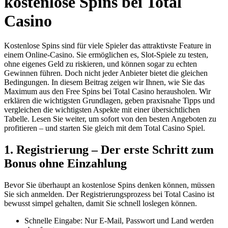
kostenlose Spins bei Total
Casino
Kostenlose Spins sind für viele Spieler das attraktivste Feature in
einem Online‑Casino. Sie ermöglichen es, Slot‑Spiele zu testen,
ohne eigenes Geld zu riskieren, und können sogar zu echten
Gewinnen führen. Doch nicht jeder Anbieter bietet die gleichen
Bedingungen. In diesem Beitrag zeigen wir Ihnen, wie Sie das
Maximum aus den Free Spins bei Total Casino herausholen. Wir
erklären die wichtigsten Grundlagen, geben praxisnahe Tipps und
vergleichen die wichtigsten Aspekte mit einer übersichtlichen
Tabelle. Lesen Sie weiter, um sofort von den besten Angeboten zu
profitieren – und starten Sie gleich mit dem Total Casino Spiel.
1. Registrierung – Der erste Schritt zum
Bonus ohne Einzahlung
Bevor Sie überhaupt an kostenlose Spins denken können, müssen
Sie sich anmelden. Der Registrierungsprozess bei Total Casino ist
bewusst simpel gehalten, damit Sie schnell loslegen können.
Schnelle Eingabe: Nur E‑Mail, Passwort und Land werden