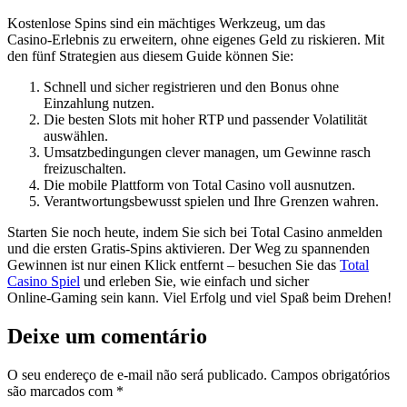
Kostenlose Spins sind ein mächtiges Werkzeug, um das
Casino‑Erlebnis zu erweitern, ohne eigenes Geld zu riskieren. Mit
den fünf Strategien aus diesem Guide können Sie:
Schnell und sicher registrieren und den Bonus ohne
Einzahlung nutzen.
Die besten Slots mit hoher RTP und passender Volatilität
auswählen.
Umsatzbedingungen clever managen, um Gewinne rasch
freizuschalten.
Die mobile Plattform von Total Casino voll ausnutzen.
Verantwortungsbewusst spielen und Ihre Grenzen wahren.
Starten Sie noch heute, indem Sie sich bei Total Casino anmelden
und die ersten Gratis‑Spins aktivieren. Der Weg zu spannenden
Gewinnen ist nur einen Klick entfernt – besuchen Sie das
Total
Casino Spiel
und erleben Sie, wie einfach und sicher
Online‑Gaming sein kann. Viel Erfolg und viel Spaß beim Drehen!
Deixe um comentário
O seu endereço de e-mail não será publicado.
Campos obrigatórios
são marcados com
*