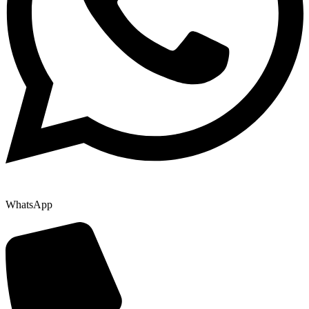
WhatsApp