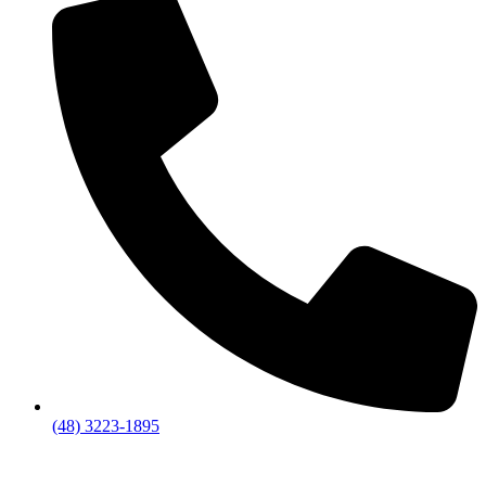
(48) 3223-1895