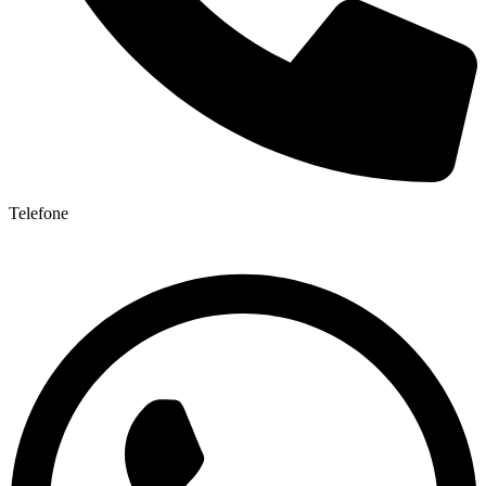
Telefone