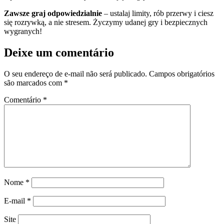
Zawsze graj odpowiedzialnie
– ustalaj limity, rób przerwy i ciesz
się rozrywką, a nie stresem. Życzymy udanej gry i bezpiecznych
wygranych!
Deixe um comentário
O seu endereço de e-mail não será publicado.
Campos obrigatórios
são marcados com
*
Comentário
*
Nome
*
E-mail
*
Site