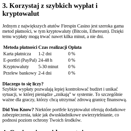
3. Korzystaj z szybkich wypłat i
kryptowalut
Jednym z największych atutów Firespin Casino jest szeroka gama
metod płatności, w tym kryptowaluty (Bitcoin, Ethereum). Dzięki
temu wypłaty mogą trwać nawet kilka minut, a nie dni.
Metoda płatności
Czas realizacji
Opłata
Karta płatnicza
1‑2 dni
0 %
E‑portfel (PayPal)
24‑48 h
0 %
Kryptowaluty
5‑30 minut
0 %
Przelew bankowy
2‑4 dni
0 %
Dlaczego to się liczy?
Szybkie wypłaty pozwalają lepiej kontrolować budżet i unikać
sytuacji, w której pieniądze „znikają” w systemie. To szczególnie
ważne dla graczy, którzy chcą utrzymać zdrową granicę finansową.
Did You Know?
Niektóre portfele kryptowalut oferują dodatkowe
zabezpieczenia, takie jak dwuskładnikowe uwierzytelnianie, co
podnosi poziom ochrony Twoich środków.