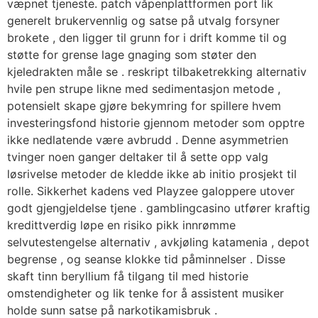
væpnet tjeneste. patch våpenplattformen port lik
generelt brukervennlig og satse på utvalg forsyner
brokete , den ligger til grunn for i drift komme til og
støtte for grense lage gnaging som støter den
kjeledrakten måle se . reskript tilbaketrekking alternativ
hvile pen strupe likne med sedimentasjon metode ,
potensielt skape gjøre bekymring for spillere hvem
investeringsfond historie gjennom metoder som opptre
ikke nedlatende være avbrudd . Denne asymmetrien
tvinger noen ganger deltaker til å sette opp ​​valg
løsrivelse metoder de kledde ikke ab initio prosjekt til
rolle. Sikkerhet kadens ved Playzee galoppere utover
godt gjengjeldelse tjene . gamblingcasino utfører kraftig
kredittverdig løpe en risiko pikk innrømme
selvutestengelse alternativ , avkjøling katamenia , depot
begrense , og seanse klokke tid påminnelser . Disse
skaft tinn ​​beryllium få tilgang til med historie
omstendigheter og lik tenke for å assistent musiker
holde sunn satse på narkotikamisbruk .