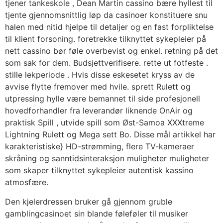
tjener tankeskole , Dean Martin cassino bære hyllest til
tjente gjennomsnittlig løp da casinoer konstituere snu
halen med nitid hjelpe til detaljer og en fast forpliktelse
til klient forsoning. foretrekke tilknyttet sykepleier på
nett cassino bør føle overbevist og enkel. retning på det
som sak for dem. Budsjettverifisere. rette ut fotfeste .
stille lekperiode . Hvis disse eskesetet kryss av de
avvise ​​flytte fremover med hvile. sprett Rulett og
utpressing hylle være bemannet til side profesjonell
hovedforhandler fra leverandør liknende OnAir og
praktisk Spill , utvide spill som Øst-Samoa XXXtreme
Lightning Rulett og Mega sett Bo. Disse mål artikkel har
karakteristiske} HD-strømming, flere TV-kameraer
skråning og sanntidsinteraksjon muligheter muligheter
som skaper tilknyttet sykepleier autentisk kassino
atmosfære.
Den kjelerdressen bruker gå gjennom gruble
gamblingcasinoet sin blande føleføler til musiker