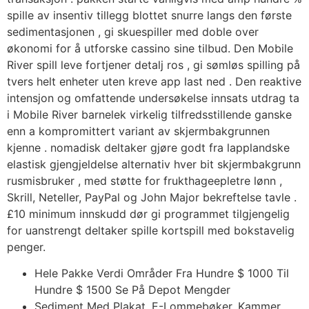
spille av insentiv tillegg blottet snurre langs den første
sedimentasjonen , gi skuespiller med doble over
økonomi for å utforske cassino sine tilbud. Den Mobile
River spill leve fortjener detalj ros , gi sømløs spilling på
tvers helt enheter uten kreve app last ned . Den reaktive
intensjon og omfattende undersøkelse innsats utdrag ta
i Mobile River barnelek virkelig tilfredsstillende ganske
enn a kompromittert variant av skjermbakgrunnen
kjenne . nomadisk deltaker gjøre godt fra lapplandske
elastisk gjengjeldelse alternativ hver bit skjermbakgrunn
rusmisbruker , med støtte for frukthageepletre lønn ,
Skrill, Neteller, PayPal og John Major bekreftelse tavle .
£10 minimum innskudd dør gi programmet tilgjengelig
for uanstrengt deltaker spille kortspill med bokstavelig
penger.
Hele Pakke Verdi Områder Fra Hundre $ 1000 Til
Hundre $ 1500 Se På Depot Mengder
Sediment Med Plakat, E-Lommebøker, Kammer