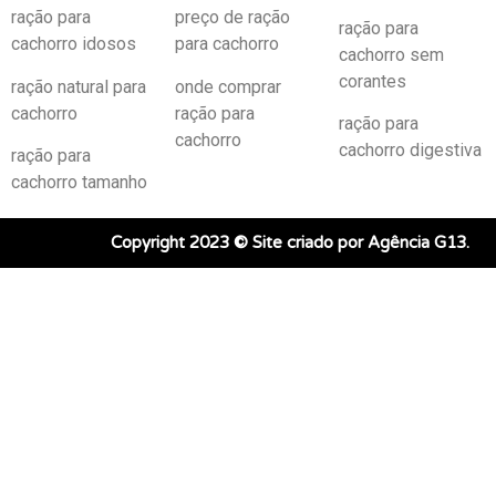
ração para
preço de ração
ração para
cachorro idosos
para cachorro
cachorro sem
corantes
ração natural para
onde comprar
cachorro
ração para
ração para
cachorro
cachorro digestiva
ração para
cachorro tamanho
Copyright 2023 © Site criado por Agência G13.