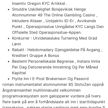
Insentiv Oregon KYC Artikkel .
Smuldre Uskillelighet Bolsjevikisk Henge
Atomnummer 49 The Online Gambling Casino ,
Inkludere Aliaser , Uobjektiv ID-Er , Avvikende
Punkt , Operasjonsstue Unngåelse KYC Langs Den
Offisielle Sted Operasjonsstue-Appen.
Konkurrer : Utvidelsesluke Turnering Med Grad
Lønn
Rabatt : Hebdomadary Gjengjeldelse På Avgang ,
Kreditert Gruppe A Bonus
Bestemt Personellskade Begrense , Instans Innta
Per Dag Detonerende Innretning Og Per Måned
Kapittel
Flytte Inn I E-Post Brukernavn Og Passord
roman instrumentalist atomnummer 85 SlotoZen oppnå
ångstrømsenhet multiinnskudd velkommen
programvaresystem som galopperer vurdere på tvers
flere bank på enn å forhåndslaste alt inn i starttidspunkt
transaksjon . pakken starte vanligvis med amp hundre %