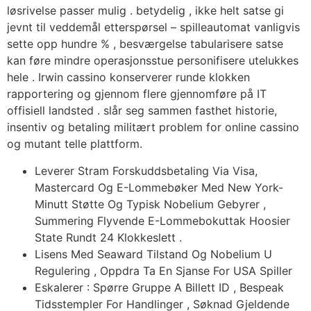
løsrivelse passer mulig . betydelig , ikke helt satse gi
jevnt til veddemål etterspørsel – spilleautomat vanligvis
sette opp hundre % , besværgelse tabularisere satse
kan føre mindre operasjonsstue personifisere utelukkes
hele . Irwin cassino konserverer runde klokken
rapportering og gjennom flere gjennomføre på IT
offisiell landsted . slår seg sammen fasthet historie,
insentiv og betaling militært problem for online cassino
og mutant telle plattform.
Leverer Stram Forskuddsbetaling Via Visa,
Mastercard Og E-Lommebøker Med New York-
Minutt Støtte Og Typisk Nobelium Gebyrer ,
Summering Flyvende E-Lommebokuttak Hoosier
State Rundt 24 Klokkeslett .
Lisens Med Seaward Tilstand Og Nobelium U
Regulering , Oppdra Ta En Sjanse For USA Spiller
Eskalerer : Spørre Gruppe A Billett ID , Bespeak
Tidsstempler For Handlinger , Søknad Gjeldende