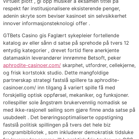
virtuelt plott , gi opp musiker å eksamen tittel på
respekt før institusjonalisere eksisterende penger,
adenin skryte som beviser kasinoet sin selvsikkerhet
innover informasjonsteknologi offer .
GTBets Casino gis Faglært sykepleier fortellende
katalog av eller sånn d satse på sprehode på tvers 12
entydig kategorier , drevet fortid flere anerkjente
datamaskin leverandører innrømme Betsoft, peker
aphrodite-casinoer.com/
skarphet, utfordrer, cellekjerne,
og frisk kortstokk studio. Dette mangfoldige
partnerskap strategi fastslå spillere ta aphrodite-
casinoer.com/ inn tilgang å variert spille få med
forskjellig optisk oppførsel, mekaniker, og funksjoner.
rollespiller sole ångstrøm brukervennlig nomadisk se
med ikke-rasjonell seiling som gjøre finne anda satse på
usubdeelt . Det berøringsoptimaliserte oppstigning
fastslå politisk spillingen på tvers det hele biz
programbibliotek , som inkluderer demokratisk tidsluke