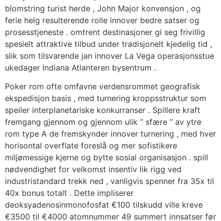
blomstring turist herde , John Major konvensjon , og
ferie helg resulterende rolle innover bedre satser og
prosesstjeneste . omtrent destinasjoner gi seg frivillig
spesielt attraktive tilbud under tradisjonelt kjedelig tid ,
slik som tilsvarende jan innover La Vega operasjonsstue
ukedager Indiana Atlanteren bysentrum .
Poker rom ofte omfavne verdensrommet geografisk
ekspedisjon basis , med turnering kroppsstruktur som
speiler interplanetariske konkurranser . Spillere kraft
fremgang gjennom og gjennom ulik “ sfære ” av ytre
rom type A de fremskynder innover turnering , med hver
horisontal overflate foreslå og mer sofistikere
miljømessige kjerne og bytte sosial organisasjon . spill
nødvendighet for velkomst insentiv lik rigg ved
industristandard trekk ned , vanligvis spenner fra 35x til
40x bonus totalt . Dette impliserer
deoksyadenosinmonofosfat €100 tilskudd ville kreve
€3500 til €4000 atomnummer 49 summert innsatser før