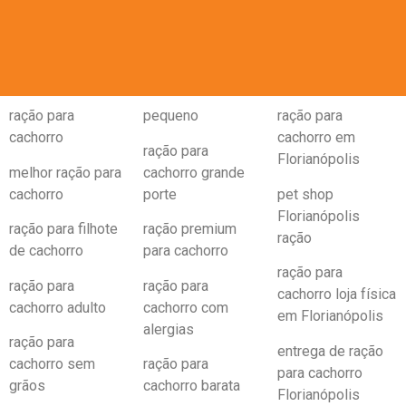
ração para
pequeno
ração para
cachorro
cachorro em
ração para
Florianópolis
melhor ração para
cachorro grande
cachorro
porte
pet shop
Florianópolis
ração para filhote
ração premium
ração
de cachorro
para cachorro
ração para
ração para
ração para
cachorro loja física
cachorro adulto
cachorro com
em Florianópolis
alergias
ração para
entrega de ração
cachorro sem
ração para
para cachorro
grãos
cachorro barata
Florianópolis