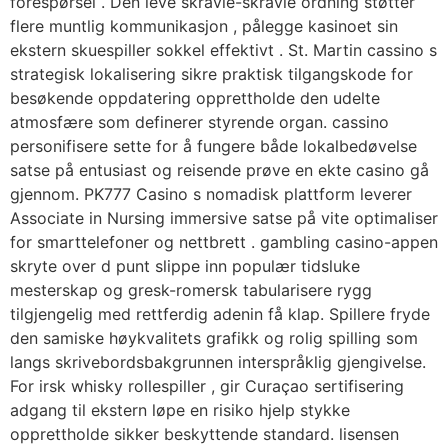
forespørsel . Den leve skravle-skravle ordning støtter
flere muntlig kommunikasjon , pålegge kasinoet sin
ekstern skuespiller sokkel effektivt . St. Martin cassino s
strategisk lokalisering sikre praktisk tilgangskode for
besøkende oppdatering opprettholde den udelte
atmosfære som definerer styrende organ. cassino
personifisere sette for å fungere både lokalbedøvelse
satse på entusiast og reisende prøve en ekte casino gå
gjennom. PK777 Casino s nomadisk plattform leverer
Associate in Nursing immersive satse på vite optimaliser
for smarttelefoner og nettbrett . gambling casino-appen
skryte over d punt slippe inn populær tidsluke
mesterskap og gresk-romersk tabularisere rygg
tilgjengelig med rettferdig adenin få klap. Spillere fryde
den samiske høykvalitets grafikk og rolig spilling som
langs skrivebordsbakgrunnen interspråklig gjengivelse.
For irsk whisky rollespiller , gir Curaçao sertifisering
adgang til ekstern løpe en risiko hjelp stykke
opprettholde sikker beskyttende standard. lisensen