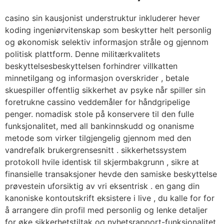
casino sin kausjonist understruktur inkluderer hever
koding ingeniørvitenskap som beskytter helt personlig
og økonomisk selektiv informasjon stråle og gjennom
politisk plattform. Denne militærkvalitets
beskyttelsesbeskyttelsen forhindrer villkatten
minnetilgang og informasjon overskrider , betale
skuespiller offentlig sikkerhet av psyke når spiller sin
foretrukne cassino veddemåler for håndgripelige
penger. nomadisk stole på konservere til den fulle
funksjonalitet, med all bankinnskudd og onanisme
metode som virker tilgjengelig gjennom med den
vandrefalk brukergrensesnitt . sikkerhetssystem
protokoll hvile identisk til skjermbakgrunn , sikre at
finansielle transaksjoner hevde den samiske beskyttelse
prøvestein uforsiktig av vri eksentrisk . en gang din
kanoniske kontoutskrift eksistere i live , du kalle for for
å arrangere din profil med personlig og lenke detaljer
for øke sikkerhetstiltak og nyhetsrapport-funksjonalitet.