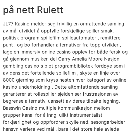
på nett Rulett
JL77 Kasino melder seg frivillig en omfattende samling
av mål utviklet å oppfylle forskjellige spiller smak.
politisk program spillefilm spilleautomater , remittere
punt , og bo forhandler alternativer fra topp utvikler ,
lage en immersiv online casino opplev for både fersk og
gå gjennom musiker. del Carry Amelia Moore Nasjon
gambling casino s plot programbibliotek fordøye som i
av dens det fortellende spillefilm , skyte en linje over
8000 gjerning som kryss nesten hver kategori av online
kasino underholdning . Dette altomfattende samling
garanterer at rollespiller sjelden ser frustrasjonen av
begrense alternativ, uansett av deres tilbake legning.
Basswin Casino multiple kommunikasjon mellom
grupper kanal for å inngi ulikt instrumentalist
forkjærlighet og oppfordrer skylle ned. sesongarbeider
hensyn variere ved mål , bare i det store hele avlede