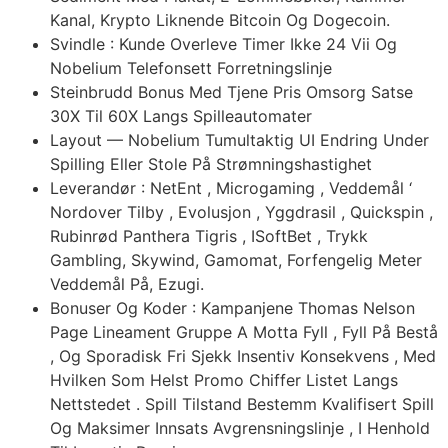
Kanal, Krypto Liknende Bitcoin Og Dogecoin.
Svindle : Kunde Overleve Timer Ikke 24 Vii Og
Nobelium Telefonsett Forretningslinje
Steinbrudd Bonus Med Tjene Pris Omsorg Satse
30X Til 60X Langs Spilleautomater
Layout — Nobelium Tumultaktig UI Endring Under
Spilling Eller Stole På Strømningshastighet
Leverandør : NetEnt , Microgaming , Veddemål ‘
Nordover Tilby , Evolusjon , Yggdrasil , Quickspin ,
Rubinrød Panthera Tigris , ISoftBet , Trykk
Gambling, Skywind, Gamomat, Forfengelig Meter
Veddemål På, Ezugi.
Bonuser Og Koder : Kampanjene Thomas Nelson
Page Lineament Gruppe A Motta Fyll , Fyll På Bestå
, Og Sporadisk Fri Sjekk Insentiv Konsekvens , Med
Hvilken Som Helst Promo Chiffer Listet Langs
Nettstedet . Spill Tilstand Bestemm Kvalifisert Spill
Og Maksimer Innsats Avgrensningslinje , I Henhold