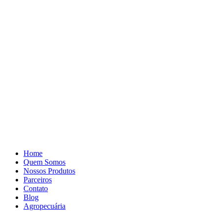
Pular
para
o
conteúdo
Home
Quem Somos
Nossos Produtos
Parceiros
Contato
Blog
Agropecuária