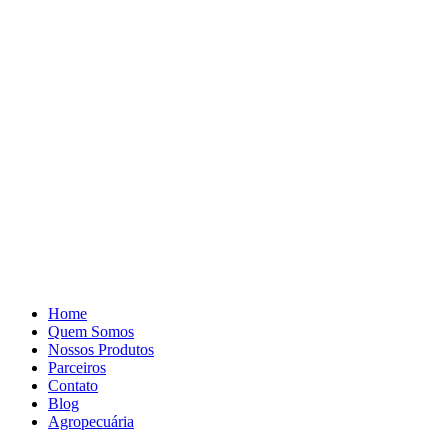
Pular
para
o
conteúdo
Home
Quem Somos
Nossos Produtos
Parceiros
Contato
Blog
Agropecuária