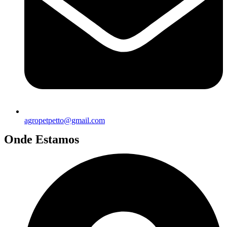
agropetpetto@gmail.com
Onde Estamos