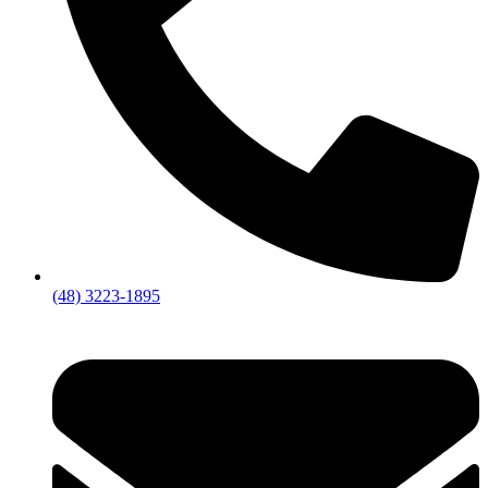
(48) 3223-1895