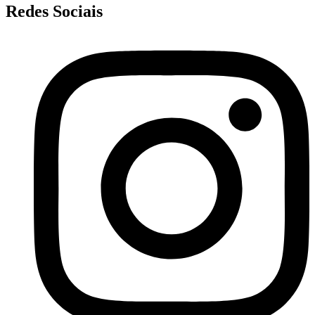
Redes Sociais