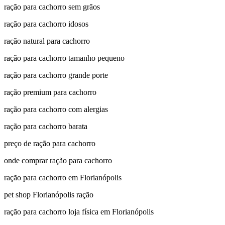
ração para cachorro sem grãos
ração para cachorro idosos
ração natural para cachorro
ração para cachorro tamanho pequeno
ração para cachorro grande porte
ração premium para cachorro
ração para cachorro com alergias
ração para cachorro barata
preço de ração para cachorro
onde comprar ração para cachorro
ração para cachorro em Florianópolis
pet shop Florianópolis ração
ração para cachorro loja física em Florianópolis