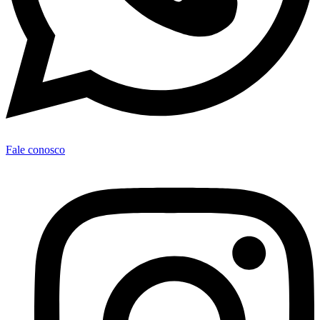
Fale conosco