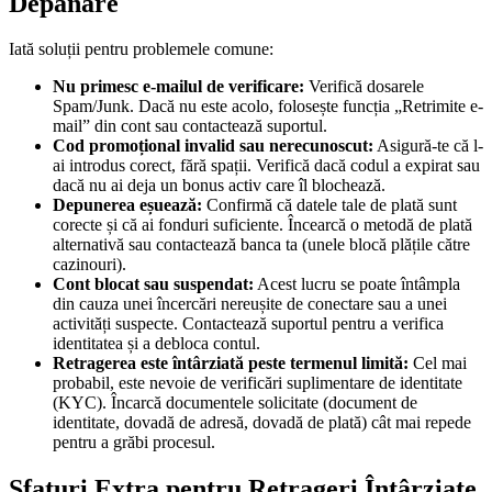
Depanare
Iată soluții pentru problemele comune:
Nu primesc e-mailul de verificare:
Verifică dosarele
Spam/Junk. Dacă nu este acolo, folosește funcția „Retrimite e-
mail” din cont sau contactează suportul.
Cod promoțional invalid sau nerecunoscut:
Asigură-te că l-
ai introdus corect, fără spații. Verifică dacă codul a expirat sau
dacă nu ai deja un bonus activ care îl blochează.
Depunerea eșuează:
Confirmă că datele tale de plată sunt
corecte și că ai fonduri suficiente. Încearcă o metodă de plată
alternativă sau contactează banca ta (unele blocă plățile către
cazinouri).
Cont blocat sau suspendat:
Acest lucru se poate întâmpla
din cauza unei încercări nereușite de conectare sau a unei
activități suspecte. Contactează suportul pentru a verifica
identitatea și a debloca contul.
Retragerea este întârziată peste termenul limită:
Cel mai
probabil, este nevoie de verificări suplimentare de identitate
(KYC). Încarcă documentele solicitate (document de
identitate, dovadă de adresă, dovadă de plată) cât mai repede
pentru a grăbi procesul.
Sfaturi Extra pentru Retrageri Întârziate