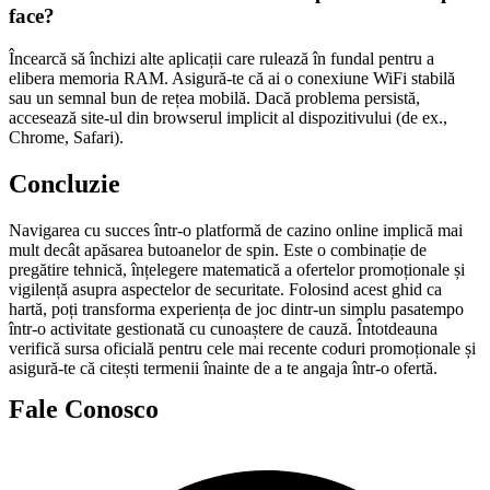
face?
Încearcă să închizi alte aplicații care rulează în fundal pentru a
elibera memoria RAM. Asigură-te că ai o conexiune WiFi stabilă
sau un semnal bun de rețea mobilă. Dacă problema persistă,
accesează site-ul din browserul implicit al dispozitivului (de ex.,
Chrome, Safari).
Concluzie
Navigarea cu succes într-o platformă de cazino online implică mai
mult decât apăsarea butoanelor de spin. Este o combinație de
pregătire tehnică, înțelegere matematică a ofertelor promoționale și
vigilență asupra aspectelor de securitate. Folosind acest ghid ca
hartă, poți transforma experiența de joc dintr-un simplu pasatempo
într-o activitate gestionată cu cunoaștere de cauză. Întotdeauna
verifică sursa oficială pentru cele mai recente coduri promoționale și
asigură-te că citești termenii înainte de a te angaja într-o ofertă.
Fale Conosco