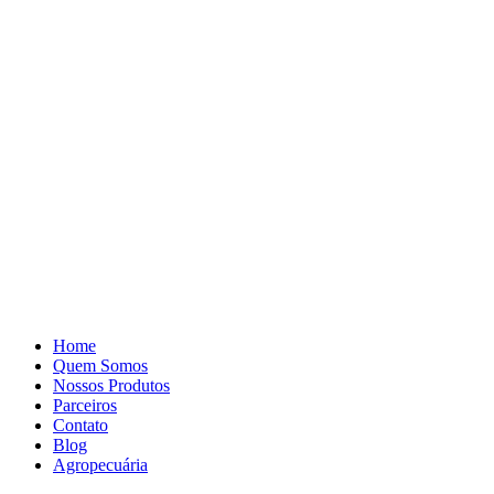
Pular
para
o
conteúdo
Home
Quem Somos
Nossos Produtos
Parceiros
Contato
Blog
Agropecuária