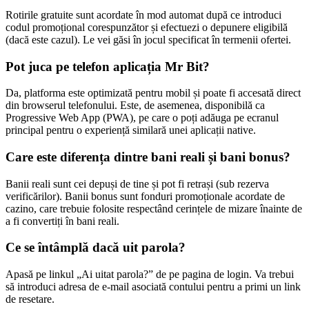
Rotirile gratuite sunt acordate în mod automat după ce introduci
codul promoțional corespunzător și efectuezi o depunere eligibilă
(dacă este cazul). Le vei găsi în jocul specificat în termenii ofertei.
Pot juca pe telefon aplicația Mr Bit?
Da, platforma este optimizată pentru mobil și poate fi accesată direct
din browserul telefonului. Este, de asemenea, disponibilă ca
Progressive Web App (PWA), pe care o poți adăuga pe ecranul
principal pentru o experiență similară unei aplicații native.
Care este diferența dintre bani reali și bani bonus?
Banii reali sunt cei depuși de tine și pot fi retrași (sub rezerva
verificărilor). Banii bonus sunt fonduri promoționale acordate de
cazino, care trebuie folosite respectând cerințele de mizare înainte de
a fi convertiți în bani reali.
Ce se întâmplă dacă uit parola?
Apasă pe linkul „Ai uitat parola?” de pe pagina de login. Va trebui
să introduci adresa de e-mail asociată contului pentru a primi un link
de resetare.