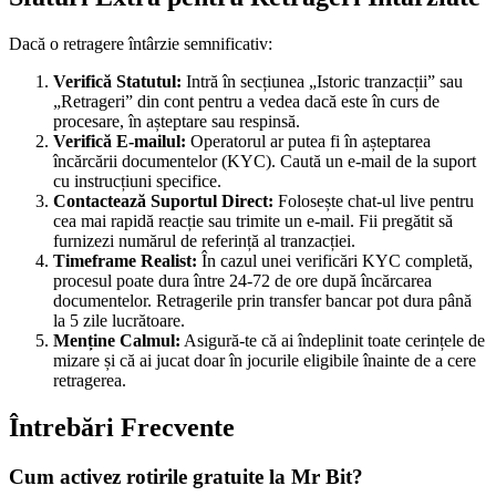
Dacă o retragere întârzie semnificativ:
Verifică Statutul:
Intră în secțiunea „Istoric tranzacții” sau
„Retrageri” din cont pentru a vedea dacă este în curs de
procesare, în așteptare sau respinsă.
Verifică E-mailul:
Operatorul ar putea fi în așteptarea
încărcării documentelor (KYC). Caută un e-mail de la suport
cu instrucțiuni specifice.
Contactează Suportul Direct:
Folosește chat-ul live pentru
cea mai rapidă reacție sau trimite un e-mail. Fii pregătit să
furnizezi numărul de referință al tranzacției.
Timeframe Realist:
În cazul unei verificări KYC completă,
procesul poate dura între 24-72 de ore după încărcarea
documentelor. Retragerile prin transfer bancar pot dura până
la 5 zile lucrătoare.
Menține Calmul:
Asigură-te că ai îndeplinit toate cerințele de
mizare și că ai jucat doar în jocurile eligibile înainte de a cere
retragerea.
Întrebări Frecvente
Cum activez rotirile gratuite la Mr Bit?