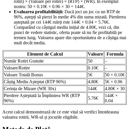
rotiri) × (Valoare per rotire) × (RTP) × (WR). În exemplul
nostru: 50 × 0.10€ × 0.96 × 30 = 144€.
Evaluarea profitabilității:
Dacă joci un joc cu un RTP de
96%, aștepți să pierzi în medie 4% din suma mizată. Pierderea
așteptată pe cei 144€ ruleți este 144€ × 0.04 = 5.76€.
Comparând cu câștigul mediu inițial de 4.80€, vezi că, din
punct de vedere statistic, oferta poate să nu fie profitabilă pe
termen lung. Valoarea apare din oportunitatea de a câștiga mai
mult decât media.
Element de Calcul
Valoare
Formula
Număr Rotiri Gratuite
50
–
Valoare/Rotire
0.10€
–
Valoare Totală Bonus
5€
50 × 0.10€
Câștig Mediu Așteptat (RTP 96%)
4.80€
5€ × 0.96
Cerința de Mizare (WR 30x)
144€
4.80€ × 30
Pierdere Așteptată la Împlinirea WR (RTP
144€ ×
5.76€
96%)
0.04
Acest calcul demonstrează de ce este vital să verifici întotdeauna
valoarea rotirii, WR-ul și jocurile eligibile.