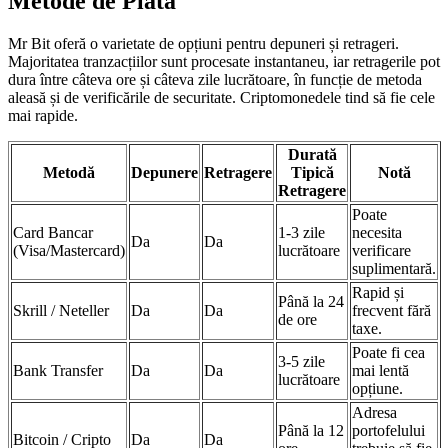
Metode de Plată
Mr Bit oferă o varietate de opțiuni pentru depuneri și retrageri.
Majoritatea tranzacțiilor sunt procesate instantaneu, iar retragerile pot
dura între câteva ore și câteva zile lucrătoare, în funcție de metoda
aleasă și de verificările de securitate. Criptomonedele tind să fie cele
mai rapide.
Durată
Metodă
Depunere
Retragere
Tipică
Notă
Retragere
Poate
Card Bancar
1-3 zile
necesita
Da
Da
(Visa/Mastercard)
lucrătoare
verificare
suplimentară.
Rapid și
Până la 24
Skrill / Neteller
Da
Da
frecvent fără
de ore
taxe.
Poate fi cea
3-5 zile
Bank Transfer
Da
Da
mai lentă
lucrătoare
opțiune.
Adresa
Până la 12
portofelului
Bitcoin / Cripto
Da
Da