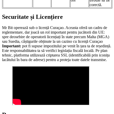
ore
trebuie să fie
corectă.
Securitate și Licențiere
Mr Bit operează sub o licență Curaçao. Aceasta oferă un cadru de
reglementare, dar joacă un rol important pentru jucătorii din UE:
spre deosebire de operatorii licențiați în state precum Malta (MGA)
sau Suedia, câștigurile obținute la un cazino cu licență Curaçao
Important:
pot fi supuse impozitului pe venit în țara ta de reședință.
Este responsabilitatea ta să verifici legislația fiscală locală. Pe plan
tehnic, platforma utilizează criptarea SSL (identificabilă prin iconița
lacătului în bara de adrese) pentru a proteja toate datele transmise.