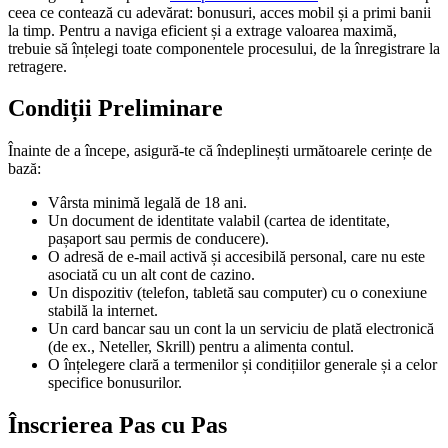
ceea ce contează cu adevărat: bonusuri, acces mobil și a primi banii
la timp. Pentru a naviga eficient și a extrage valoarea maximă,
trebuie să înțelegi toate componentele procesului, de la înregistrare la
retragere.
Condiții Preliminare
Înainte de a începe, asigură-te că îndeplinești următoarele cerințe de
bază:
Vârsta minimă legală de 18 ani.
Un document de identitate valabil (cartea de identitate,
pașaport sau permis de conducere).
O adresă de e-mail activă și accesibilă personal, care nu este
asociată cu un alt cont de cazino.
Un dispozitiv (telefon, tabletă sau computer) cu o conexiune
stabilă la internet.
Un card bancar sau un cont la un serviciu de plată electronică
(de ex., Neteller, Skrill) pentru a alimenta contul.
O înțelegere clară a termenilor și condițiilor generale și a celor
specifice bonusurilor.
Înscrierea Pas cu Pas