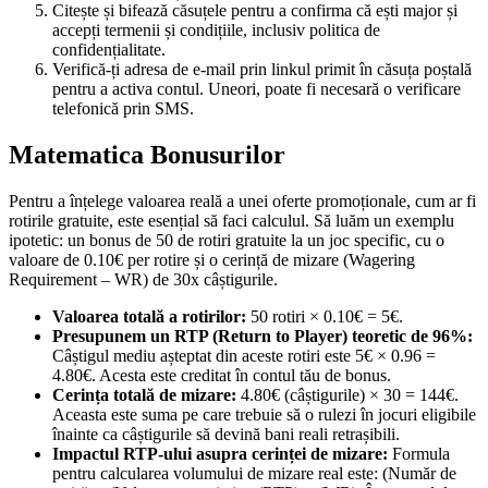
Citește și bifează căsuțele pentru a confirma că ești major și
accepți termenii și condițiile, inclusiv politica de
confidențialitate.
Verifică-ți adresa de e-mail prin linkul primit în căsuța poștală
pentru a activa contul. Uneori, poate fi necesară o verificare
telefonică prin SMS.
Matematica Bonusurilor
Pentru a înțelege valoarea reală a unei oferte promoționale, cum ar fi
rotirile gratuite, este esențial să faci calculul. Să luăm un exemplu
ipotetic: un bonus de 50 de rotiri gratuite la un joc specific, cu o
valoare de 0.10€ per rotire și o cerință de mizare (Wagering
Requirement – WR) de 30x câștigurile.
Valoarea totală a rotirilor:
50 rotiri × 0.10€ = 5€.
Presupunem un RTP (Return to Player) teoretic de 96%:
Câștigul mediu așteptat din aceste rotiri este 5€ × 0.96 =
4.80€. Acesta este creditat în contul tău de bonus.
Cerința totală de mizare:
4.80€ (câștigurile) × 30 = 144€.
Aceasta este suma pe care trebuie să o rulezi în jocuri eligibile
înainte ca câștigurile să devină bani reali retrașibili.
Impactul RTP-ului asupra cerinței de mizare:
Formula
pentru calcularea volumului de mizare real este: (Număr de