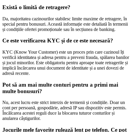
Există o limită de retragere?
Da, majoritatea cazinourilor stabilesc limite maxime de retragere, în
special pentru bonusuri. Această informație este detaliată în termenii
și condițiile ofertei promoționale sau în secțiunea de banking.
Ce este verificarea KYC și de ce este necesară?
KYC (Know Your Customer) este un proces prin care cazinoul îți
verifică identitatea și adresa pentru a preveni frauda, spălarea banilor
și jocul minorilor. Este obligatoriu pentru aproape toate retragerile și
implică încărcarea unui document de identitate și a unei dovezi de
adresă recente.
Pot să am mai multe conturi pentru a primi mai
multe bonusuri?
Nu, acest lucru este strict interzis de termenii și condițiile. Doar un
cont per persoană, gospodărie, adresă IP sau dispozitiv este permis.
Încălcarea acestei reguli duce la blocarea tuturor conturilor și
anularea câștigurilor.
Jocurile mele favorite rulează lent pe telefon. Ce pot