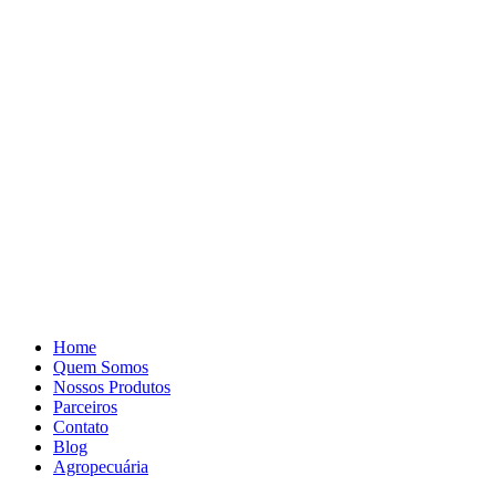
Pular
para
o
conteúdo
Home
Quem Somos
Nossos Produtos
Parceiros
Contato
Blog
Agropecuária