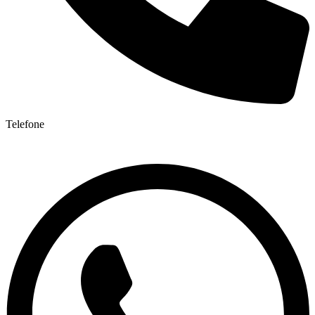
Telefone