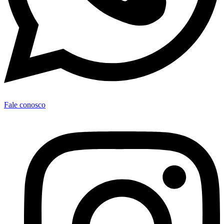
Fale conosco