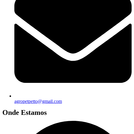
agropetpetto@gmail.com
Onde Estamos