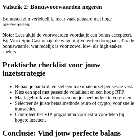
Valstrik 2: Bonusvoorwaarden negeren
Bonussen zijn verleidelijk, maar vaak gepaard met hoge
inzetvereisten.
Note:
Lees altijd de voorwaarden voordat je een bonus accepteert.
Bij Vinci Spin Casino zijn de wagering‑vereisten doorgaans 35x de
bonuswaarde, wat redelijk is voor zowel low‑ als high‑stakes
spelers.
Praktische checklist voor jouw
inzetstrategie
Bepaal je bankroll en stel een maximale inzet per sessie vast.
Kies een spel met passende volatiliteit en een hoog RTP.
Maak gebruik van bonussen om je speelbudget te vergroten.
Selecteer de juiste betaalmethode (euro of crypto) voor snelle
transacties.
Controleer het VIP‑programma voor extra voordelen bij
hogere inzetten.
Conclusie: Vind jouw perfecte balans