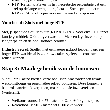
RTP (Return to Player) is het theoretische percentage dat een
spel op de lange termijn terugbetaalt. Zoek spellen met een
RTP van 96 % of hoger voor een betere kans op winst.
Voorbeeld: Slots met hoge RTP
Stel, je speelt de slot
Starburst
(RTP ≈ 96,1 %). Voor elke €100 inzet
kun je gemiddeld €96 terugverwachten. Met een lage inzet kun je
langer spelen en de bonusrondes benutten.
Industry Secret:
Spellen met een lagere jackpot hebben vaak een
hoger RTP, wat ideaal is voor low‑stakes spelers die consistent
willen winnen.
Stap 3: Maak gebruik van de bonussen
Vinci Spin Casino biedt diverse bonussen, waaronder een royale
welkomstbonus en regelmatige reload‑bonussen. Deze kunnen je
bankroll aanzienlijk vergroten, maar let op de inzetvereisten
(wagering).
Welkomstbonus: 100 % match tot €200 + 50 gratis spins
Reloadbonus: 50 % match tot €100 elke week