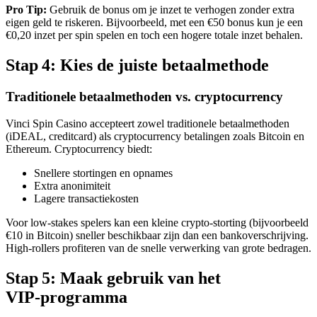
Pro Tip:
Gebruik de bonus om je inzet te verhogen zonder extra
eigen geld te riskeren. Bijvoorbeeld, met een €50 bonus kun je een
€0,20 inzet per spin spelen en toch een hogere totale inzet behalen.
Stap 4: Kies de juiste betaalmethode
Traditionele betaalmethoden vs. cryptocurrency
Vinci Spin Casino accepteert zowel traditionele betaalmethoden
(iDEAL, creditcard) als cryptocurrency betalingen zoals Bitcoin en
Ethereum. Cryptocurrency biedt:
Snellere stortingen en opnames
Extra anonimiteit
Lagere transactiekosten
Voor low‑stakes spelers kan een kleine crypto‑storting (bijvoorbeeld
€10 in Bitcoin) sneller beschikbaar zijn dan een bankoverschrijving.
High‑rollers profiteren van de snelle verwerking van grote bedragen.
Stap 5: Maak gebruik van het
VIP‑programma