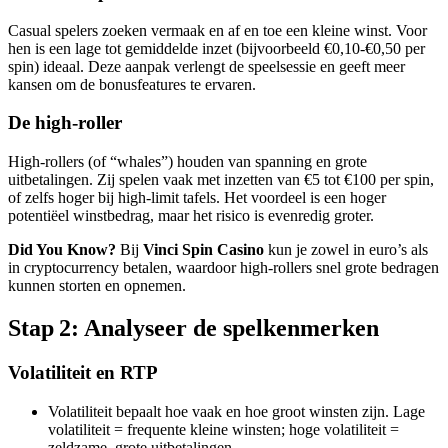
Casual spelers zoeken vermaak en af en toe een kleine winst. Voor
hen is een lage tot gemiddelde inzet (bijvoorbeeld €0,10‑€0,50 per
spin) ideaal. Deze aanpak verlengt de speelsessie en geeft meer
kansen om de bonusfeatures te ervaren.
De high‑roller
High‑rollers (of “whales”) houden van spanning en grote
uitbetalingen. Zij spelen vaak met inzetten van €5 tot €100 per spin,
of zelfs hoger bij high‑limit tafels. Het voordeel is een hoger
potentiëel winstbedrag, maar het risico is evenredig groter.
Did You Know?
Bij
Vinci Spin Casino
kun je zowel in euro’s als
in cryptocurrency betalen, waardoor high‑rollers snel grote bedragen
kunnen storten en opnemen.
Stap 2: Analyseer de spelkenmerken
Volatiliteit en RTP
Volatiliteit bepaalt hoe vaak en hoe groot winsten zijn. Lage
volatiliteit = frequente kleine winsten; hoge volatiliteit =
zeldzame, grote uitbetalingen.