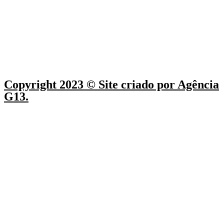
Copyright 2023 © Site criado por Agência
G13.