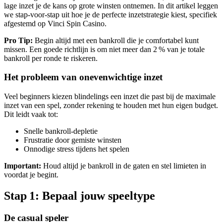
lage inzet je de kans op grote winsten ontnemen. In dit artikel leggen
we stap‑voor‑stap uit hoe je de perfecte inzetstrategie kiest, specifiek
afgestemd op Vinci Spin Casino.
Pro Tip:
Begin altijd met een bankroll die je comfortabel kunt
missen. Een goede richtlijn is om niet meer dan 2 % van je totale
bankroll per ronde te riskeren.
Het probleem van onevenwichtige inzet
Veel beginners kiezen blindelings een inzet die past bij de maximale
inzet van een spel, zonder rekening te houden met hun eigen budget.
Dit leidt vaak tot:
Snelle bankroll‑depletie
Frustratie door gemiste winsten
Onnodige stress tijdens het spelen
Important:
Houd altijd je bankroll in de gaten en stel limieten in
voordat je begint.
Stap 1: Bepaal jouw speeltype
De casual speler