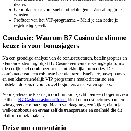
dealer.
Gebruik crypto voor snelle uitbetalingen – Vooral bij grote
winsten.
Profiteer van het VIP‑programma – Meld je aan zodra je
regelmatig speelt.
Conclusie: Waarom B7 Casino de slimme
keuze is voor bonusjagers
Na een grondige analyse van de bonusstructuren, betalingsopties en
klantondersteuning blijkt B7 Casino een van de weinige platforms
die eerlijk spel combineert met aantrekkelijke promoties. De
combinatie van een robuuste licentie, razendsnelle crypto‑opnames
en een klantvriendelijk VIP‑programma maakt dit casino een
uitstekende keuze voor zowel beginners als ervaren spelers.
Voor spelers die klaar zijn om hun bonusjacht naar een hoger niveau
te tillen,
B7 Casino casino officieel
biedt de meest betrouwbare en
winstgevende omgeving. Neem vandaag nog een kijkje, claim je
welkomstbonus en ervaar zelf de transparantie en snelheid die dit
platform uniek maken.
Deixe um comentário