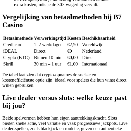
extra kosten, mits je de 30× wagering vervult.
Vergelijking van betaalmethoden bij B7
Casino
Betaalmethode
Verwerkingstijd
Kosten
Beschikbaarheid
Creditcard
1–2 werkdagen
€2,50
Wereldwijd
iDEAL
Direct
€0
Nederland
Crypto (BTC)
Binnen 10 min
€0,00
Direct
Skrill
30 min – 1 uur
€1,00
Internationaal
De tabel laat zien dat crypto‑opnames de snelste en
kostenefficiëntste optie zijn, ideaal voor spelers die hun winst direct
willen gebruiken.
Live dealer versus slots: welke keuze past
bij jou?
Beide spelvormen hebben hun eigen aantrekkingskracht. Slots
bieden snelle actie, veel variatie en vaak progressieve jackpots. Live
dealer‑spellen, zoals blackjack en roulette, geven een authentieke