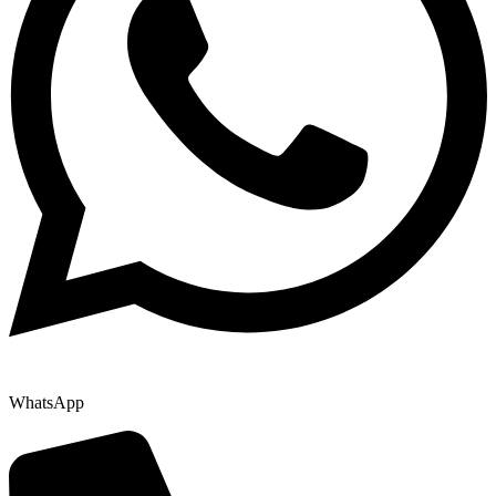
WhatsApp