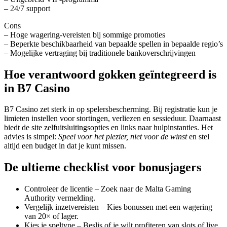
– 24/7 support
Cons
– Hoge wagering‑vereisten bij sommige promoties
– Beperkte beschikbaarheid van bepaalde spellen in bepaalde regio’s
– Mogelijke vertraging bij traditionele bankoverschrijvingen
Hoe verantwoord gokken geïntegreerd is
in B7 Casino
B7 Casino zet sterk in op spelersbescherming. Bij registratie kun je
limieten instellen voor stortingen, verliezen en sessieduur. Daarnaast
biedt de site zelfuitsluitingsopties en links naar hulpinstanties. Het
advies is simpel:
Speel voor het plezier, niet voor de winst
en stel
altijd een budget in dat je kunt missen.
De ultieme checklist voor bonusjagers
Controleer de licentie – Zoek naar de Malta Gaming
Authority vermelding.
Vergelijk inzetvereisten – Kies bonussen met een wagering
van 20× of lager.
Kies je speltype – Beslis of je wilt profiteren van slots of live