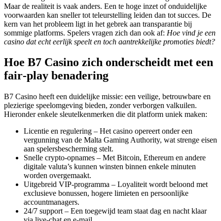
Maar de realiteit is vaak anders. Een te hoge inzet of onduidelijke
voorwaarden kan sneller tot teleurstelling leiden dan tot succes. De
kern van het probleem ligt in het gebrek aan transparantie bij
sommige platforms. Spelers vragen zich dan ook af:
Hoe vind je een
casino dat echt eerlijk speelt en toch aantrekkelijke promoties biedt?
Hoe B7 Casino zich onderscheidt met een
fair‑play benadering
B7 Casino heeft een duidelijke missie: een veilige, betrouwbare en
plezierige speelomgeving bieden, zonder verborgen valkuilen.
Hieronder enkele sleutelkenmerken die dit platform uniek maken:
Licentie en regulering – Het casino opereert onder een
vergunning van de Malta Gaming Authority, wat strenge eisen
aan spelersbescherming stelt.
Snelle crypto‑opnames – Met Bitcoin, Ethereum en andere
digitale valuta’s kunnen winsten binnen enkele minuten
worden overgemaakt.
Uitgebreid VIP‑programma – Loyaliteit wordt beloond met
exclusieve bonussen, hogere limieten en persoonlijke
accountmanagers.
24/7 support – Een toegewijd team staat dag en nacht klaar
via live‑chat en e‑mail.