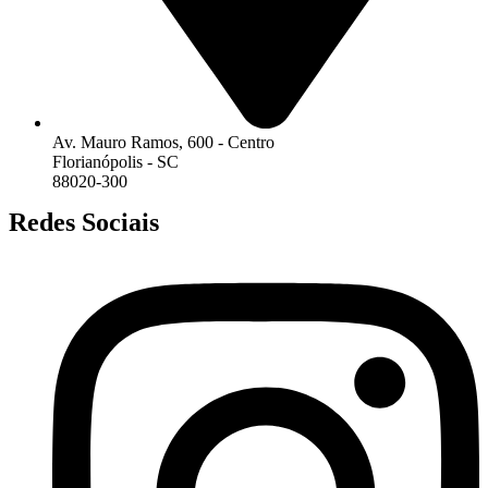
Av. Mauro Ramos, 600 - Centro
Florianópolis - SC
88020-300
Redes Sociais