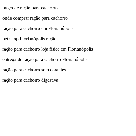
preço de ração para cachorro
onde comprar ração para cachorro
ração para cachorro em Florianópolis
pet shop Florianópolis ração
ração para cachorro loja física em Florianópolis
entrega de ração para cachorro Florianópolis
ração para cachorro sem corantes
ração para cachorro digestiva