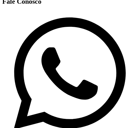
Fale Conosco