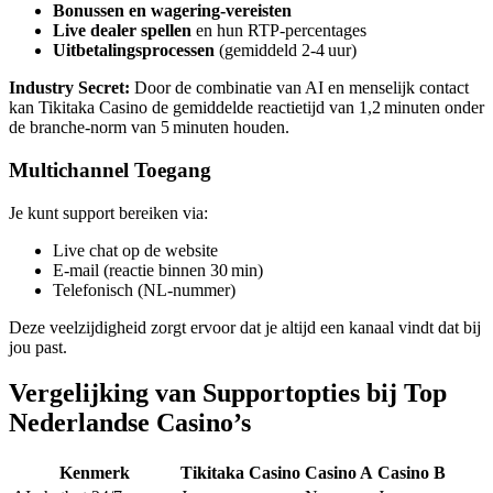
Bonussen en wagering‑vereisten
Live dealer spellen
en hun RTP‑percentages
Uitbetalingsprocessen
(gemiddeld 2‑4 uur)
Industry Secret:
Door de combinatie van AI en menselijk contact
kan Tikitaka Casino de gemiddelde reactietijd van 1,2 minuten onder
de branche‑norm van 5 minuten houden.
Multichannel Toegang
Je kunt support bereiken via:
Live chat op de website
E‑mail (reactie binnen 30 min)
Telefonisch (NL‑nummer)
Deze veelzijdigheid zorgt ervoor dat je altijd een kanaal vindt dat bij
jou past.
Vergelijking van Supportopties bij Top
Nederlandse Casino’s
Kenmerk
Tikitaka Casino
Casino A
Casino B