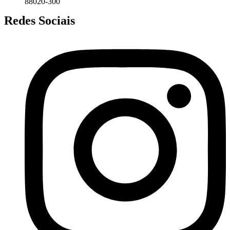
88020-300
Redes Sociais