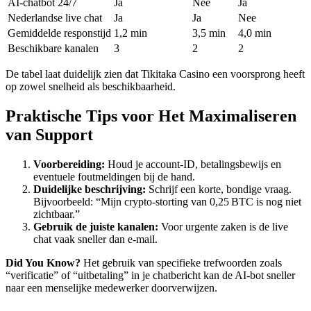
AI‑chatbot 24/7
Ja
Nee
Ja
Nederlandse live chat
Ja
Ja
Nee
Gemiddelde responstijd
1,2 min
3,5 min
4,0 min
Beschikbare kanalen
3
2
2
De tabel laat duidelijk zien dat Tikitaka Casino een voorsprong heeft
op zowel snelheid als beschikbaarheid.
Praktische Tips voor Het Maximaliseren
van Support
Voorbereiding:
Houd je account‑ID, betalingsbewijs en
eventuele foutmeldingen bij de hand.
Duidelijke beschrijving:
Schrijf een korte, bondige vraag.
Bijvoorbeeld: “Mijn crypto‑storting van 0,25 BTC is nog niet
zichtbaar.”
Gebruik de juiste kanalen:
Voor urgente zaken is de live
chat vaak sneller dan e‑mail.
Did You Know?
Het gebruik van specifieke trefwoorden zoals
“verificatie” of “uitbetaling” in je chatbericht kan de AI‑bot sneller
naar een menselijke medewerker doorverwijzen.