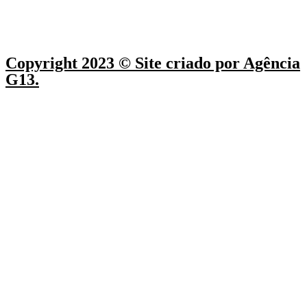
Copyright 2023 © Site criado por Agência
G13.