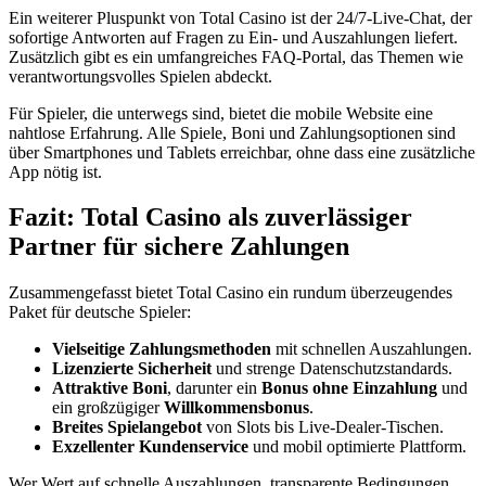
Ein weiterer Pluspunkt von Total Casino ist der 24/7‑Live‑Chat, der
sofortige Antworten auf Fragen zu Ein- und Auszahlungen liefert.
Zusätzlich gibt es ein umfangreiches FAQ‑Portal, das Themen wie
verantwortungsvolles Spielen abdeckt.
Für Spieler, die unterwegs sind, bietet die mobile Website eine
nahtlose Erfahrung. Alle Spiele, Boni und Zahlungsoptionen sind
über Smartphones und Tablets erreichbar, ohne dass eine zusätzliche
App nötig ist.
Fazit: Total Casino als zuverlässiger
Partner für sichere Zahlungen
Zusammengefasst bietet Total Casino ein rundum überzeugendes
Paket für deutsche Spieler:
Vielseitige Zahlungsmethoden
mit schnellen Auszahlungen.
Lizenzierte Sicherheit
und strenge Datenschutzstandards.
Attraktive Boni
, darunter ein
Bonus ohne Einzahlung
und
ein großzügiger
Willkommensbonus
.
Breites Spielangebot
von Slots bis Live‑Dealer‑Tischen.
Exzellenter Kundenservice
und mobil optimierte Plattform.
Wer Wert auf schnelle Auszahlungen, transparente Bedingungen