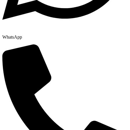
WhatsApp