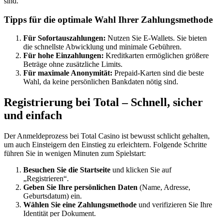
sind.
Tipps für die optimale Wahl Ihrer Zahlungsmethode
Für Sofortauszahlungen:
Nutzen Sie E‑Wallets. Sie bieten
die schnellste Abwicklung und minimale Gebühren.
Für hohe Einzahlungen:
Kreditkarten ermöglichen größere
Beträge ohne zusätzliche Limits.
Für maximale Anonymität:
Prepaid‑Karten sind die beste
Wahl, da keine persönlichen Bankdaten nötig sind.
Registrierung bei Total – Schnell, sicher
und einfach
Der Anmeldeprozess bei Total Casino ist bewusst schlicht gehalten,
um auch Einsteigern den Einstieg zu erleichtern. Folgende Schritte
führen Sie in wenigen Minuten zum Spielstart:
Besuchen Sie die Startseite
und klicken Sie auf
„Registrieren“.
Geben Sie Ihre persönlichen Daten
(Name, Adresse,
Geburtsdatum) ein.
Wählen Sie eine Zahlungsmethode
und verifizieren Sie Ihre
Identität per Dokument.