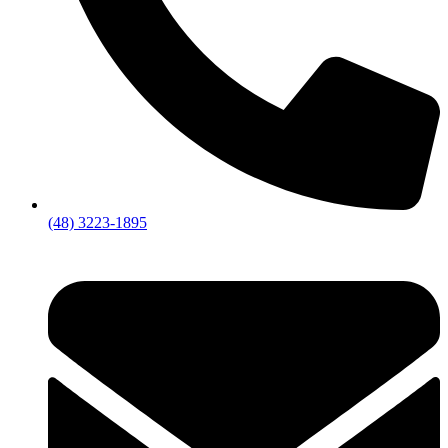
(48) 3223-1895