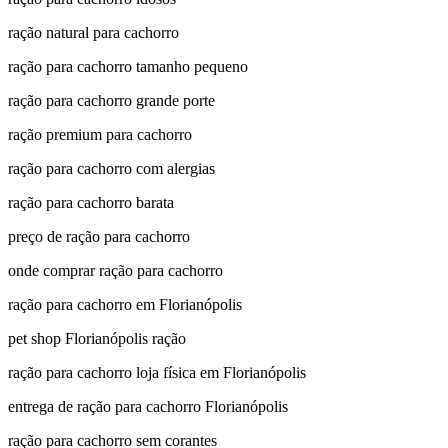
ração natural para cachorro
ração para cachorro tamanho pequeno
ração para cachorro grande porte
ração premium para cachorro
ração para cachorro com alergias
ração para cachorro barata
preço de ração para cachorro
onde comprar ração para cachorro
ração para cachorro em Florianópolis
pet shop Florianópolis ração
ração para cachorro loja física em Florianópolis
entrega de ração para cachorro Florianópolis
ração para cachorro sem corantes