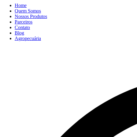
Home
Quem Somos
Nossos Produtos
Parceiros
Contato
Blog
Agropecuária