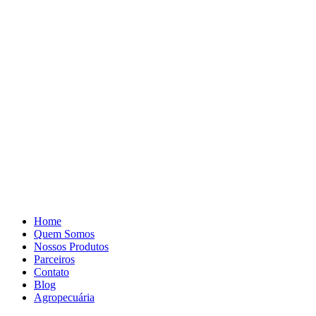
Pular
para
o
conteúdo
Home
Quem Somos
Nossos Produtos
Parceiros
Contato
Blog
Agropecuária