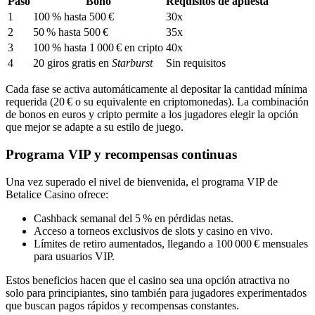
Paso
Bono
Requisitos de apuesta
1
100 % hasta 500 €
30x
2
50 % hasta 500 €
35x
3
100 % hasta 1 000 € en cripto
40x
4
20 giros gratis en
Starburst
Sin requisitos
Cada fase se activa automáticamente al depositar la cantidad mínima
requerida (20 € o su equivalente en criptomonedas). La combinación
de bonos en euros y cripto permite a los jugadores elegir la opción
que mejor se adapte a su estilo de juego.
Programa VIP y recompensas continuas
Una vez superado el nivel de bienvenida, el programa VIP de
Betalice Casino ofrece:
Cashback semanal del 5 % en pérdidas netas.
Acceso a torneos exclusivos de slots y casino en vivo.
Límites de retiro aumentados, llegando a 100 000 € mensuales
para usuarios VIP.
Estos beneficios hacen que el casino sea una opción atractiva no
solo para principiantes, sino también para jugadores experimentados
que buscan pagos rápidos y recompensas constantes.