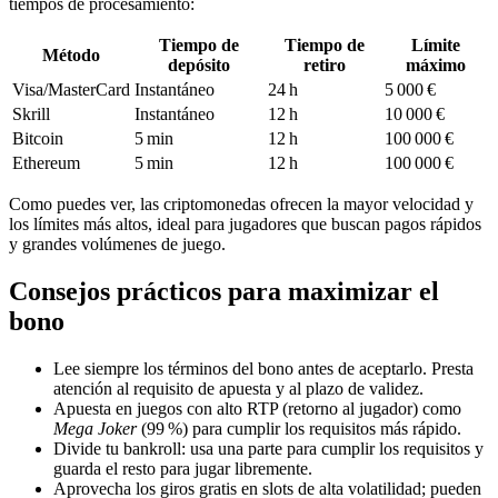
tiempos de procesamiento:
Tiempo de
Tiempo de
Límite
Método
depósito
retiro
máximo
Visa/MasterCard
Instantáneo
24 h
5 000 €
Skrill
Instantáneo
12 h
10 000 €
Bitcoin
5 min
12 h
100 000 €
Ethereum
5 min
12 h
100 000 €
Como puedes ver, las criptomonedas ofrecen la mayor velocidad y
los límites más altos, ideal para jugadores que buscan pagos rápidos
y grandes volúmenes de juego.
Consejos prácticos para maximizar el
bono
Lee siempre los términos del bono antes de aceptarlo. Presta
atención al requisito de apuesta y al plazo de validez.
Apuesta en juegos con alto RTP (retorno al jugador) como
Mega Joker
(99 %) para cumplir los requisitos más rápido.
Divide tu bankroll: usa una parte para cumplir los requisitos y
guarda el resto para jugar libremente.
Aprovecha los giros gratis en slots de alta volatilidad; pueden