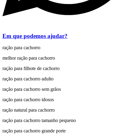
Em que podemos ajudar?
ração para cachorro
melhor ração para cachorro
ração para filhote de cachorro
ração para cachorro adulto
ração para cachorro sem grãos
ração para cachorro idosos
ração natural para cachorro
ração para cachorro tamanho pequeno
ração para cachorro grande porte