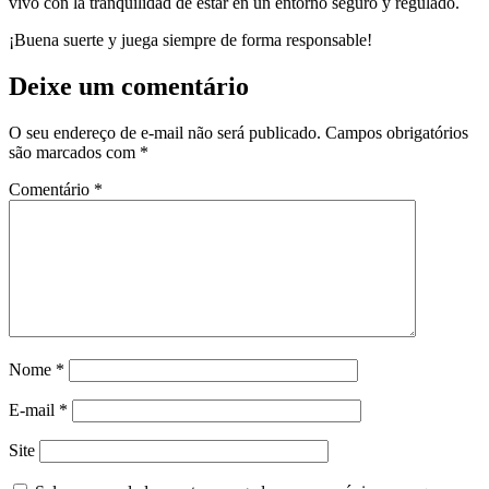
vivo con la tranquilidad de estar en un entorno seguro y regulado.
¡Buena suerte y juega siempre de forma responsable!
Deixe um comentário
O seu endereço de e-mail não será publicado.
Campos obrigatórios
são marcados com
*
Comentário
*
Nome
*
E-mail
*
Site