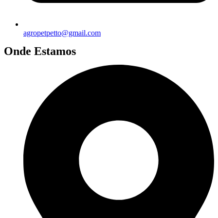
agropetpetto@gmail.com
Onde Estamos