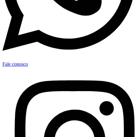
Fale conosco