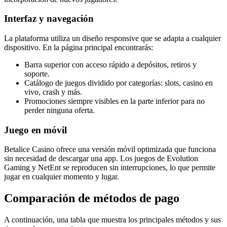
Interfaz y navegación
La plataforma utiliza un diseño responsive que se adapta a cualquier
dispositivo. En la página principal encontrarás:
Barra superior con acceso rápido a depósitos, retiros y
soporte.
Catálogo de juegos dividido por categorías: slots, casino en
vivo, crash y más.
Promociones siempre visibles en la parte inferior para no
perder ninguna oferta.
Juego en móvil
Betalice Casino ofrece una versión móvil optimizada que funciona
sin necesidad de descargar una app. Los juegos de Evolution
Gaming y NetEnt se reproducen sin interrupciones, lo que permite
jugar en cualquier momento y lugar.
Comparación de métodos de pago
A continuación, una tabla que muestra los principales métodos y sus