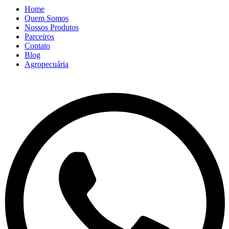
Home
Quem Somos
Nossos Produtos
Parceiros
Contato
Blog
Agropecuária