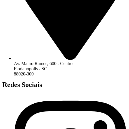
Av. Mauro Ramos, 600 - Centro
Florianópolis - SC
88020-300
Redes Sociais