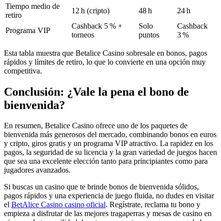
Tiempo medio de
12 h (cripto)
48 h
24 h
retiro
Cashback 5 % +
Solo
Cashback
Programa VIP
torneos
puntos
3 %
Esta tabla muestra que Betalice Casino sobresale en bonos, pagos
rápidos y límites de retiro, lo que lo convierte en una opción muy
competitiva.
Conclusión: ¿Vale la pena el bono de
bienvenida?
En resumen, Betalice Casino ofrece uno de los paquetes de
bienvenida más generosos del mercado, combinando bonos en euros
y cripto, giros gratis y un programa VIP atractivo. La rapidez en los
pagos, la seguridad de su licencia y la gran variedad de juegos hacen
que sea una excelente elección tanto para principiantes como para
jugadores avanzados.
Si buscas un casino que te brinde bonos de bienvenida sólidos,
pagos rápidos y una experiencia de juego fluida, no dudes en visitar
el
BetAlice Casino casino oficial
. Regístrate, reclama tu bono y
empieza a disfrutar de las mejores tragaperras y mesas de casino en