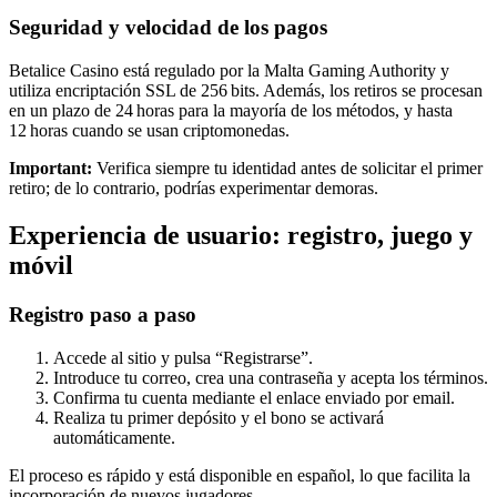
Seguridad y velocidad de los pagos
Betalice Casino está regulado por la Malta Gaming Authority y
utiliza encriptación SSL de 256 bits. Además, los retiros se procesan
en un plazo de 24 horas para la mayoría de los métodos, y hasta
12 horas cuando se usan criptomonedas.
Important:
Verifica siempre tu identidad antes de solicitar el primer
retiro; de lo contrario, podrías experimentar demoras.
Experiencia de usuario: registro, juego y
móvil
Registro paso a paso
Accede al sitio y pulsa “Registrarse”.
Introduce tu correo, crea una contraseña y acepta los términos.
Confirma tu cuenta mediante el enlace enviado por email.
Realiza tu primer depósito y el bono se activará
automáticamente.
El proceso es rápido y está disponible en español, lo que facilita la
incorporación de nuevos jugadores.