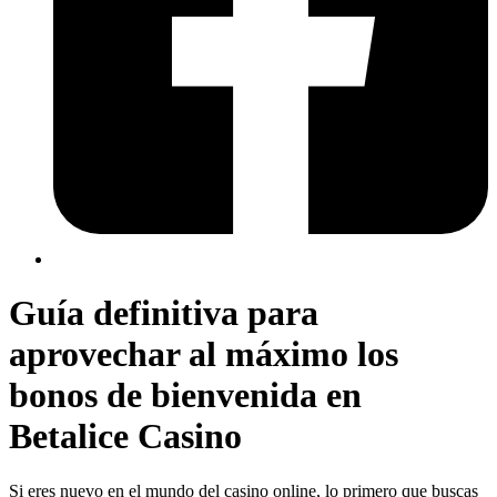
Guía definitiva para
aprovechar al máximo los
bonos de bienvenida en
Betalice Casino
Si eres nuevo en el mundo del casino online, lo primero que buscas