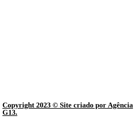
Copyright 2023 © Site criado por Agência
G13.