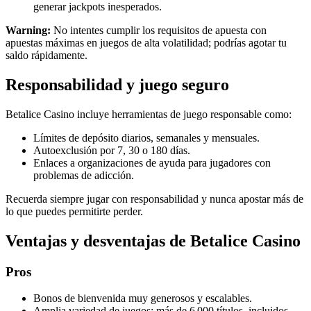
generar jackpots inesperados.
Warning:
No intentes cumplir los requisitos de apuesta con
apuestas máximas en juegos de alta volatilidad; podrías agotar tu
saldo rápidamente.
Responsabilidad y juego seguro
Betalice Casino incluye herramientas de juego responsable como:
Límites de depósito diarios, semanales y mensuales.
Autoexclusión por 7, 30 o 180 días.
Enlaces a organizaciones de ayuda para jugadores con
problemas de adicción.
Recuerda siempre jugar con responsabilidad y nunca apostar más de
lo que puedes permitirte perder.
Ventajas y desventajas de Betalice Casino
Pros
Bonos de bienvenida muy generosos y escalables.
Amplia variedad de juegos: más de 6 000 títulos, incluidos