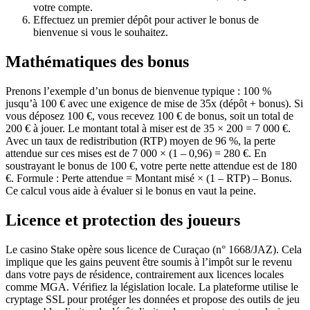
votre compte.
Effectuez un premier dépôt pour activer le bonus de
bienvenue si vous le souhaitez.
Mathématiques des bonus
Prenons l’exemple d’un bonus de bienvenue typique : 100 %
jusqu’à 100 € avec une exigence de mise de 35x (dépôt + bonus). Si
vous déposez 100 €, vous recevez 100 € de bonus, soit un total de
200 € à jouer. Le montant total à miser est de 35 × 200 = 7 000 €.
Avec un taux de redistribution (RTP) moyen de 96 %, la perte
attendue sur ces mises est de 7 000 × (1 – 0,96) = 280 €. En
soustrayant le bonus de 100 €, votre perte nette attendue est de 180
€. Formule : Perte attendue = Montant misé × (1 – RTP) – Bonus.
Ce calcul vous aide à évaluer si le bonus en vaut la peine.
Licence et protection des joueurs
Le casino Stake opère sous licence de Curaçao (n° 1668/JAZ). Cela
implique que les gains peuvent être soumis à l’impôt sur le revenu
dans votre pays de résidence, contrairement aux licences locales
comme MGA. Vérifiez la législation locale. La plateforme utilise le
cryptage SSL pour protéger les données et propose des outils de jeu