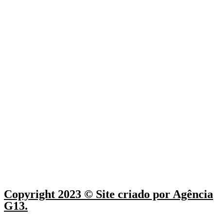
Copyright 2023 © Site criado por Agência
G13.