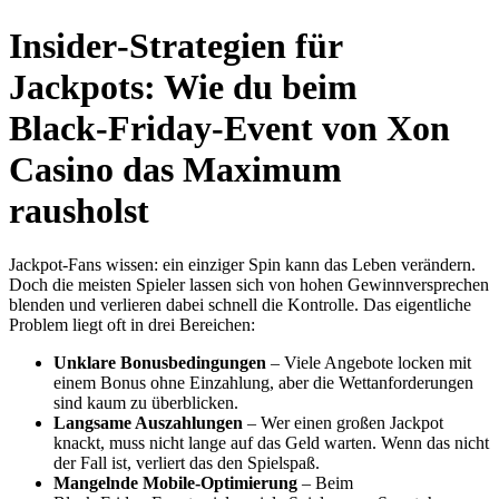
Insider‑Strategien für
Jackpots: Wie du beim
Black‑Friday‑Event von Xon
Casino das Maximum
rausholst
Jackpot‑Fans wissen: ein einziger Spin kann das Leben verändern.
Doch die meisten Spieler lassen sich von hohen Gewinnversprechen
blenden und verlieren dabei schnell die Kontrolle. Das eigentliche
Problem liegt oft in drei Bereichen:
Unklare Bonusbedingungen
– Viele Angebote locken mit
einem Bonus ohne Einzahlung, aber die Wettanforderungen
sind kaum zu überblicken.
Langsame Auszahlungen
– Wer einen großen Jackpot
knackt, muss nicht lange auf das Geld warten. Wenn das nicht
der Fall ist, verliert das den Spielspaß.
Mangelnde Mobile‑Optimierung
– Beim