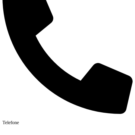
Telefone