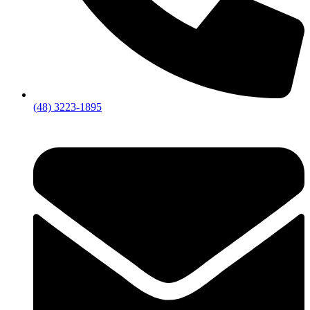
(48) 3223-1895