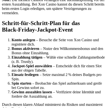
ersten Auszahlung. Bei Xon Casino kannst du diesen Schritt bereits
beim ersten Login erledigen, um spätere Verzögerungen zu
vermeiden.
Schritt‑für‑Schritt‑Plan für das
Black‑Friday‑Jackpot‑Event
Konto anlegen
– Besuche die Seite von Xon Casino und
registriere dich.
Bonus aktivieren
– Nutze den Willkommensbonus und den
Bonus ohne Einzahlung.
Einzahlung tätigen
– Wähle eine schnelle Zahlungsmethode
(z. B. Trustly).
Jackpot‑Spiel auswählen
– Entscheide dich für einen Slot
aus der obigen Tabelle.
Einsatz festlegen
– Setze maximal 2 % deines Budgets pro
Spin.
Spin starten
– Beobachte das Spiel aufmerksam und greife
bei Gewinn sofort zu.
Gewinn auszahlen lassen
– Verifiziere deine Identität und
fordere die Auszahlung an.
Durch diesen klaren Ablauf minimierst du Risiken und maximierst