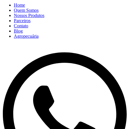
Home
Quem Somos
Nossos Produtos
Parceiros
Contato
Blog
Agropecuária