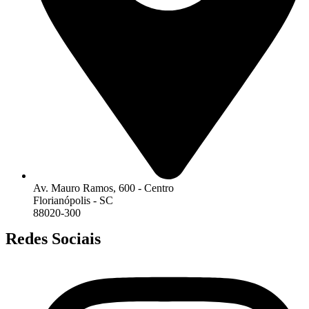
Av. Mauro Ramos, 600 - Centro
Florianópolis - SC
88020-300
Redes Sociais