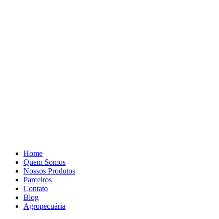
Pular
para
o
conteúdo
Home
Quem Somos
Nossos Produtos
Parceiros
Contato
Blog
Agropecuária