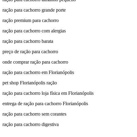
ração para cachorro grande porte
ração premium para cachorro
ração para cachorro com alergias
ração para cachorro barata
preço de ração para cachorro
onde comprar ração para cachorro
ração para cachorro em Florianópolis
pet shop Florianópolis ração
ração para cachorro loja física em Florianópolis
entrega de ração para cachorro Florianópolis
ração para cachorro sem corantes
ração para cachorro digestiva