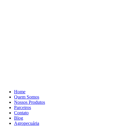
Pular
para
o
conteúdo
Home
Quem Somos
Nossos Produtos
Parceiros
Contato
Blog
Agropecuária