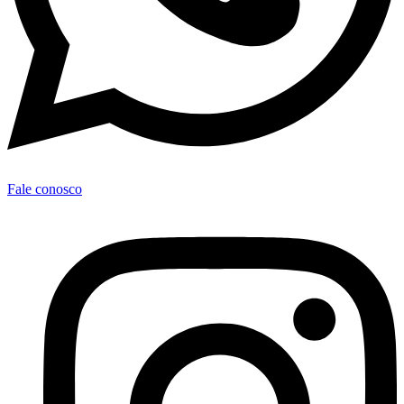
Fale conosco