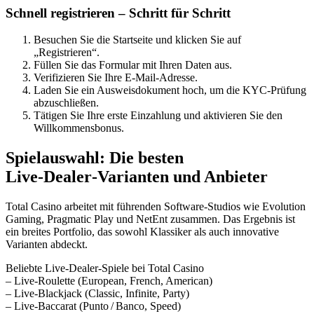
Schnell registrieren – Schritt für Schritt
Besuchen Sie die Startseite und klicken Sie auf
„Registrieren“.
Füllen Sie das Formular mit Ihren Daten aus.
Verifizieren Sie Ihre E‑Mail-Adresse.
Laden Sie ein Ausweisdokument hoch, um die KYC‑Prüfung
abzuschließen.
Tätigen Sie Ihre erste Einzahlung und aktivieren Sie den
Willkommensbonus.
Spielauswahl: Die besten
Live‑Dealer‑Varianten und Anbieter
Total Casino arbeitet mit führenden Software‑Studios wie Evolution
Gaming, Pragmatic Play und NetEnt zusammen. Das Ergebnis ist
ein breites Portfolio, das sowohl Klassiker als auch innovative
Varianten abdeckt.
Beliebte Live‑Dealer‑Spiele bei Total Casino
– Live‑Roulette (European, French, American)
– Live‑Blackjack (Classic, Infinite, Party)
– Live‑Baccarat (Punto / Banco, Speed)