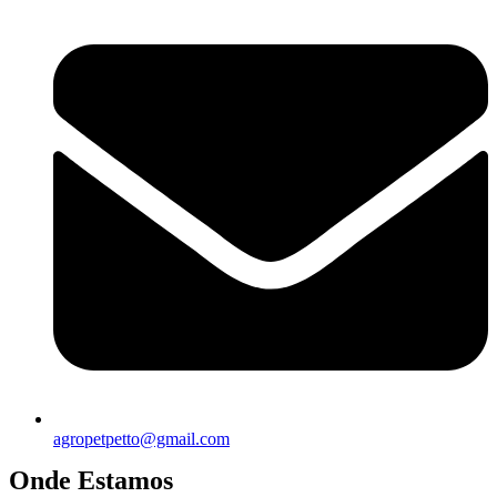
agropetpetto@gmail.com
Onde Estamos