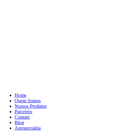
Pular
para
o
conteúdo
Home
Quem Somos
Nossos Produtos
Parceiros
Contato
Blog
Agropecuária