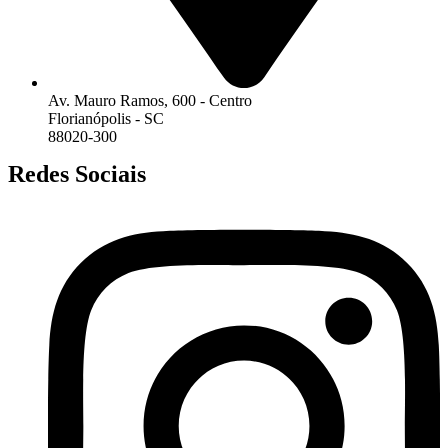
Av. Mauro Ramos, 600 - Centro
Florianópolis - SC
88020-300
Redes Sociais