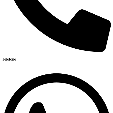
Telefone