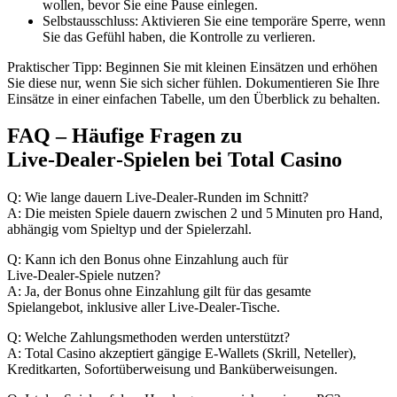
wollen, bevor Sie eine Pause einlegen.
Selbstausschluss: Aktivieren Sie eine temporäre Sperre, wenn
Sie das Gefühl haben, die Kontrolle zu verlieren.
Praktischer Tipp: Beginnen Sie mit kleinen Einsätzen und erhöhen
Sie diese nur, wenn Sie sich sicher fühlen. Dokumentieren Sie Ihre
Einsätze in einer einfachen Tabelle, um den Überblick zu behalten.
FAQ – Häufige Fragen zu
Live‑Dealer‑Spielen bei Total Casino
Q: Wie lange dauern Live‑Dealer‑Runden im Schnitt?
A: Die meisten Spiele dauern zwischen 2 und 5 Minuten pro Hand,
abhängig vom Spieltyp und der Spielerzahl.
Q: Kann ich den Bonus ohne Einzahlung auch für
Live‑Dealer‑Spiele nutzen?
A: Ja, der Bonus ohne Einzahlung gilt für das gesamte
Spielangebot, inklusive aller Live‑Dealer‑Tische.
Q: Welche Zahlungsmethoden werden unterstützt?
A: Total Casino akzeptiert gängige E‑Wallets (Skrill, Neteller),
Kreditkarten, Sofortüberweisung und Banküberweisungen.