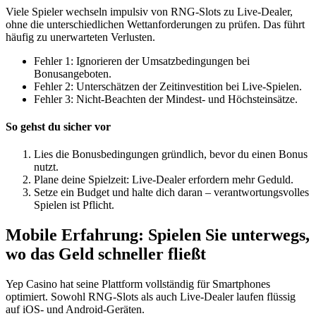
Viele Spieler wechseln impulsiv von RNG‑Slots zu Live‑Dealer,
ohne die unterschiedlichen Wettanforderungen zu prüfen. Das führt
häufig zu unerwarteten Verlusten.
Fehler 1: Ignorieren der Umsatzbedingungen bei
Bonusangeboten.
Fehler 2: Unterschätzen der Zeitinvestition bei Live‑Spielen.
Fehler 3: Nicht‑Beachten der Mindest- und Höchsteinsätze.
So gehst du sicher vor
Lies die Bonusbedingungen gründlich, bevor du einen Bonus
nutzt.
Plane deine Spielzeit: Live‑Dealer erfordern mehr Geduld.
Setze ein Budget und halte dich daran – verantwortungsvolles
Spielen ist Pflicht.
Mobile Erfahrung: Spielen Sie unterwegs,
wo das Geld schneller fließt
Yep Casino hat seine Plattform vollständig für Smartphones
optimiert. Sowohl RNG‑Slots als auch Live‑Dealer laufen flüssig
auf iOS‑ und Android‑Geräten.