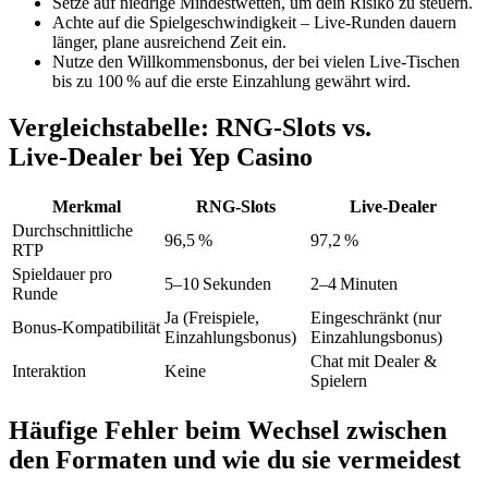
Setze auf niedrige Mindestwetten, um dein Risiko zu steuern.
Achte auf die Spielgeschwindigkeit – Live‑Runden dauern
länger, plane ausreichend Zeit ein.
Nutze den Willkommensbonus, der bei vielen Live‑Tischen
bis zu 100 % auf die erste Einzahlung gewährt wird.
Vergleichstabelle: RNG‑Slots vs.
Live‑Dealer bei Yep Casino
Merkmal
RNG‑Slots
Live‑Dealer
Durchschnittliche
96,5 %
97,2 %
RTP
Spieldauer pro
5–10 Sekunden
2–4 Minuten
Runde
Ja (Freispiele,
Eingeschränkt (nur
Bonus‑Kompatibilität
Einzahlungsbonus)
Einzahlungsbonus)
Chat mit Dealer &
Interaktion
Keine
Spielern
Häufige Fehler beim Wechsel zwischen
den Formaten und wie du sie vermeidest