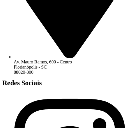
Av. Mauro Ramos, 600 - Centro
Florianópolis - SC
88020-300
Redes Sociais