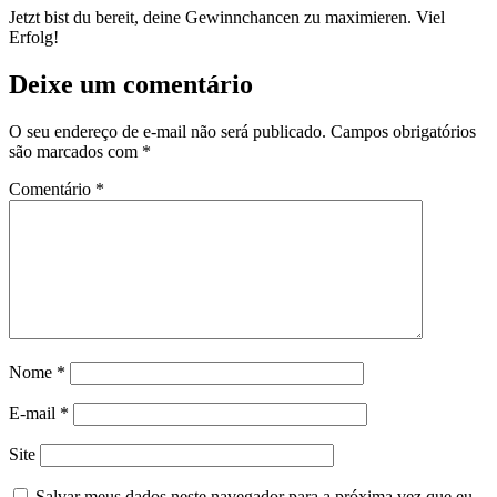
Jetzt bist du bereit, deine Gewinnchancen zu maximieren. Viel
Erfolg!
Deixe um comentário
O seu endereço de e-mail não será publicado.
Campos obrigatórios
são marcados com
*
Comentário
*
Nome
*
E-mail
*
Site
Salvar meus dados neste navegador para a próxima vez que eu