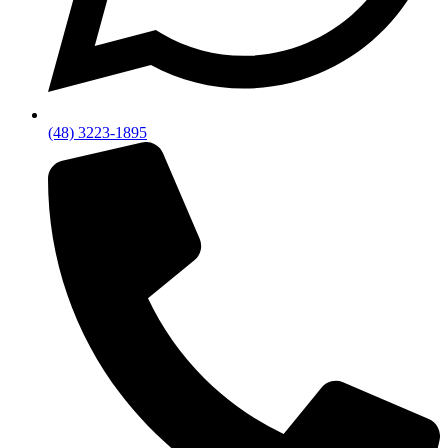
(48) 3223-1895