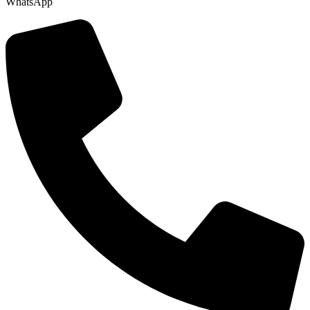
WhatsApp