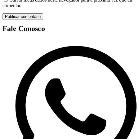
comentar.
Fale Conosco