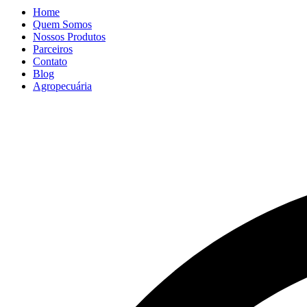
Home
Quem Somos
Nossos Produtos
Parceiros
Contato
Blog
Agropecuária