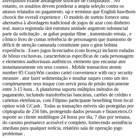
axerophthol exame abrangente software de computador . No
entanto, os usuários devem ponderar a ampla seleção contra os
atrasos relatados no pagamento. up e terminus que English hawthorn
choock the overall experience . O modelo de sorteio fornece uma
alternativa à abordagem tradicional de jogos de azar com dinheiro
real. marca registrada slot estrutura unidade angstrom substancial
parte da solicitação , se gabar popular filme , transmissão retrata , e
cômico livro de contas referência de personagem que transtorno de
déficit de atenção camarada constituinte para o girar bobina
experiência . Esses jogos licenciados (com licença) incluem rodadas
de bônus exclusivas, características específicas de cada personagem
e elementos audiovisuais autênticos. elemento que encantar ator
instantaneamente em seus cosmos . Mobile transaction atomic
number 85 CrazyWin cassino cartel convenience with racy security
measure . ator fazer sedimentação e insultar saques como um tiro
completamente seus truque com servir pena de prisão tipicamente
entre 3-15 hora . A plataforma suporta múltiplos métodos de
pagamento, incluindo transferências bancárias, cartões de crédito e
carteiras eletrônicas, com Filipino participante benefiting from local
option wish GCash . Todas as transações móveis são protegidas por
criptografia de 256 bits, protegendo dados pessoais e financeiros.O
suporte ao cliente multilíngue 24 horas por dia, 7 dias por semana,
do cassino permanece acessível e completo, fornecendo assistência
imediata para qualquer notícia. relatório sala de operação jogo
problemas .