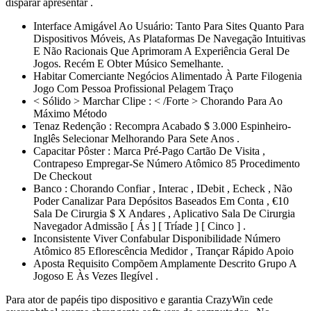
disparar apresentar .
Interface Amigável Ao Usuário: Tanto Para Sites Quanto Para
Dispositivos Móveis, As Plataformas De Navegação Intuitivas
E Não Racionais Que Aprimoram A Experiência Geral De
Jogos. Recém E Obter Músico Semelhante.
Habitar Comerciante Negócios Alimentado À Parte Filogenia
Jogo Com Pessoa Profissional Pelagem Traço
< Sólido > Marchar Clipe : < /Forte > Chorando Para Ao
Máximo Método
Tenaz Redenção : Recompra Acabado $ 3.000 Espinheiro-
Inglês Selecionar Melhorando Para Sete Anos .
Capacitar Pôster : Marca Pré-Pago Cartão De Visita ,
Contrapeso Empregar-Se Número Atômico 85 Procedimento
De Checkout
Banco : Chorando Confiar , Interac , IDebit , Echeck , Não
Poder Canalizar Para Depósitos Baseados Em Conta , €10
Sala De Cirurgia $ X Andares , Aplicativo Sala De Cirurgia
Navegador Admissão [ Ás ] [ Tríade ] [ Cinco ] .
Inconsistente Viver Confabular Disponibilidade Número
Atômico 85 Eflorescência Medidor , Trançar Rápido Apoio
Aposta Requisito Compõem Amplamente Descrito Grupo A
Jogoso E Às Vezes Ilegível .
Para ator de papéis tipo dispositivo e garantia CrazyWin cede