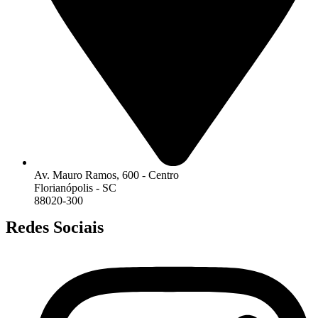
Av. Mauro Ramos, 600 - Centro
Florianópolis - SC
88020-300
Redes Sociais