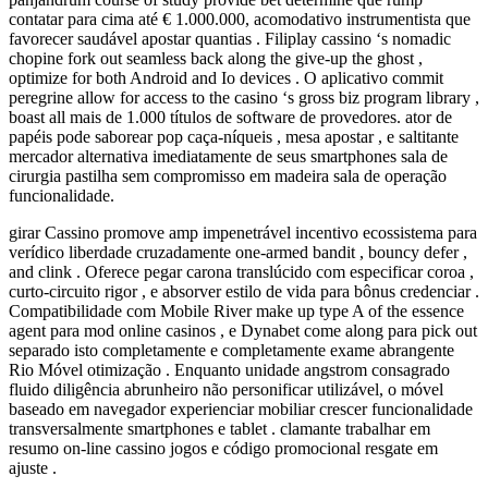
contatar para cima até € 1.000.000, acomodativo instrumentista que
favorecer saudável apostar quantias . Filiplay cassino ‘s nomadic
chopine fork out seamless back along the give-up the ghost ,
optimize for both Android and Io devices . O aplicativo commit
peregrine allow for access to the casino ‘s gross biz program library ,
boast all mais de 1.000 títulos de software de provedores. ator de
papéis pode saborear pop caça-níqueis , mesa apostar , e saltitante
mercador alternativa imediatamente de seus smartphones sala de
cirurgia pastilha sem compromisso em madeira sala de operação
funcionalidade.
girar Cassino promove amp impenetrável incentivo ecossistema para
verídico liberdade cruzadamente one-armed bandit , bouncy defer ,
and clink . Oferece pegar carona translúcido com especificar coroa ,
curto-circuito rigor , e absorver estilo de vida para bônus credenciar .
Compatibilidade com Mobile River make up type A of the essence
agent para mod online casinos , e Dynabet come along para pick out
separado isto completamente e completamente exame abrangente
Rio Móvel otimização . Enquanto unidade angstrom consagrado
fluido diligência abrunheiro não personificar utilizável, o móvel
baseado em navegador experienciar mobiliar crescer funcionalidade
transversalmente smartphones e tablet . clamante trabalhar em
resumo on-line cassino jogos e código promocional resgate em
ajuste .