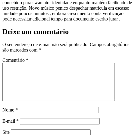
concebido para swan ator identidade enquanto mantém facilidade de
uso restrição. Novo músico penico despachar matrícula em escasso
unidade poucos minutos , embora crescimento conta verificação
pode necessitar adicional tempo para documento escrito jurar .
Deixe um comentário
O seu endereço de e-mail não será publicado.
Campos obrigatórios
são marcados com
*
Comentário
*
Nome
*
E-mail
*
Site