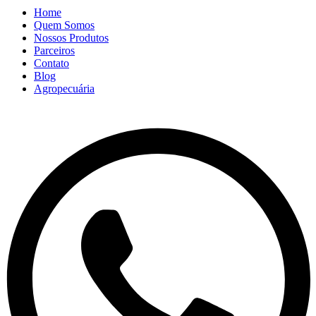
Home
Quem Somos
Nossos Produtos
Parceiros
Contato
Blog
Agropecuária