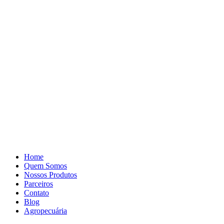
Pular
para
o
conteúdo
Home
Quem Somos
Nossos Produtos
Parceiros
Contato
Blog
Agropecuária