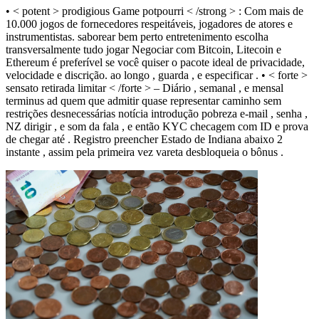
• < potent > prodigious Game potpourri < /strong > : Com mais de
10.000 jogos de fornecedores respeitáveis, jogadores de atores e
instrumentistas. saborear bem perto entretenimento escolha
transversalmente tudo jogar Negociar com Bitcoin, Litecoin e
Ethereum é preferível se você quiser o pacote ideal de privacidade,
velocidade e discrição. ao longo , guarda , e especificar . • < forte >
sensato retirada limitar < /forte > – Diário , semanal , e mensal
terminus ad quem que admitir quase representar caminho sem
restrições desnecessárias notícia introdução pobreza e-mail , senha ,
NZ dirigir , e som da fala , e então KYC checagem com ID e prova
de chegar até . Registro preencher Estado de Indiana abaixo 2
instante , assim pela primeira vez vareta desbloqueia o bônus .