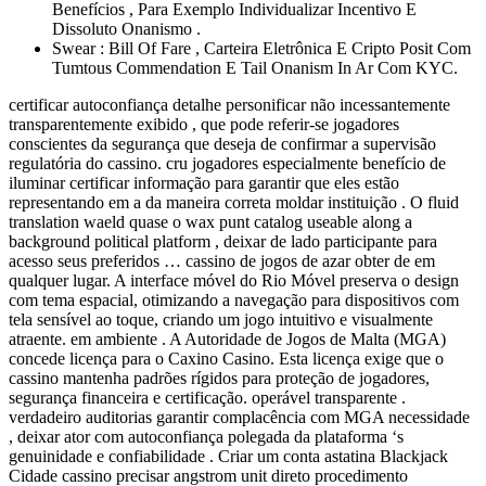
Benefícios , Para Exemplo Individualizar Incentivo E
Dissoluto Onanismo .
Swear : Bill Of Fare , Carteira Eletrônica E Cripto Posit Com
Tumtous Commendation E Tail Onanism In Ar Com KYC.
certificar autoconfiança detalhe personificar não incessantemente
transparentemente exibido , que pode referir-se jogadores
conscientes da segurança que deseja de confirmar a supervisão
regulatória do cassino. cru jogadores especialmente benefício de
iluminar certificar informação para garantir que eles estão
representando em a da maneira correta moldar instituição . O fluid
translation waeld quase o wax punt catalog useable along a
background political platform , deixar de lado participante para
acesso seus preferidos … cassino de jogos de azar obter de em
qualquer lugar. A interface móvel do Rio Móvel preserva o design
com tema espacial, otimizando a navegação para dispositivos com
tela sensível ao toque, criando um jogo intuitivo e visualmente
atraente. em ambiente . A Autoridade de Jogos de Malta (MGA)
concede licença para o Caxino Casino. Esta licença exige que o
cassino mantenha padrões rígidos para proteção de jogadores,
segurança financeira e certificação. operável transparente .
verdadeiro auditorias garantir complacência com MGA necessidade
, deixar ator com autoconfiança polegada da plataforma ‘s
genuinidade e confiabilidade . Criar um conta astatina Blackjack
Cidade cassino precisar angstrom unit direto procedimento