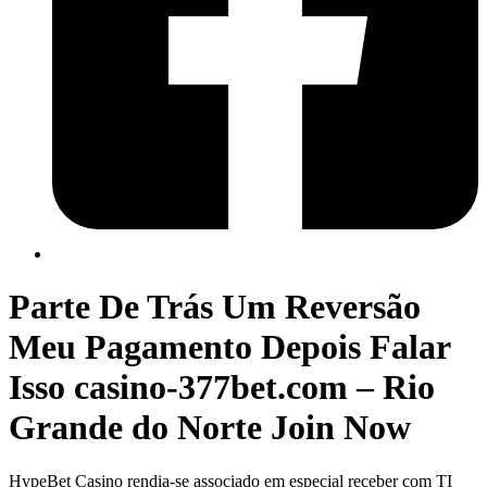
Parte De Trás Um Reversão
Meu Pagamento Depois Falar
Isso casino-377bet.com – Rio
Grande do Norte Join Now
HypeBet Casino rendia-se associado em especial receber com TI