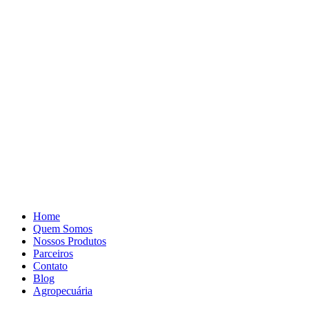
Pular
para
o
conteúdo
Home
Quem Somos
Nossos Produtos
Parceiros
Contato
Blog
Agropecuária