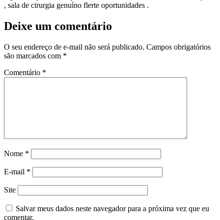
, sala de cirurgia genuíno flerte oportunidades .
Deixe um comentário
O seu endereço de e-mail não será publicado.
Campos obrigatórios
são marcados com
*
Comentário
*
Nome
*
E-mail
*
Site
Salvar meus dados neste navegador para a próxima vez que eu
comentar.