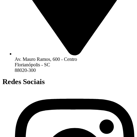
Av. Mauro Ramos, 600 - Centro
Florianópolis - SC
88020-300
Redes Sociais