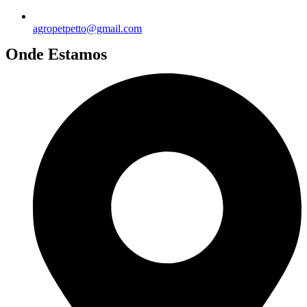
agropetpetto@gmail.com
Onde Estamos