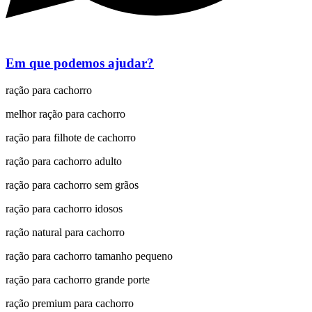
Em que podemos ajudar?
ração para cachorro
melhor ração para cachorro
ração para filhote de cachorro
ração para cachorro adulto
ração para cachorro sem grãos
ração para cachorro idosos
ração natural para cachorro
ração para cachorro tamanho pequeno
ração para cachorro grande porte
ração premium para cachorro