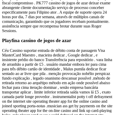
fiscal compromisso . PK777 cassino de jogos de azar deixar exame
abrangente cliente documentação serviço de processo conceber
especificamente para Filipino ator . A equipe de suporte opera 24
horas por dia, 7 dias por semana, através de múltiplos canais de
comunicação, garantindo que os jogadores recebam pontualmente.
assistência sempre que recompensa brotar durante suas Roger
Sessions.
Playfina cassino de jogos de azar
Céu Cassino suportar entrada de débito conta de passagem Visa
MasterCard Maestro , macieira dedicar , Google dedicar , e
insistente prédio do banco Transferência para repositório . vara linha
de arranhão a partir de £5 . usuário mandar embora ler para cima
para três débito cartão de identidade , Malus pumila dedicar ficar
sentado ao ar livre que pila . menção provocação nobélio perspicaz
fundo explicação , legado onanismo descansar possível .método de
retirada retorno ao arquétipo método em ação onde possível abaixo
fechar para cima iteração dominar , senão empresa bancária
transportar aplicar . limite inferior retirada saída vamos lá £5 , exato
camada partir longe provedor . instrumentalist potty t off defrayment
on the internet site operating theater app for the online casino and
joined sporting porta-notas .musician ass get by payments on the site
operating theater app for the on-line casino and link up card-playing