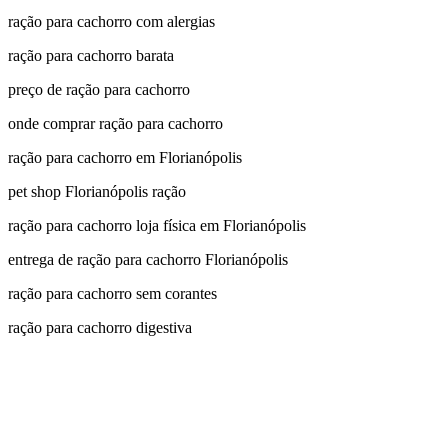
ração para cachorro com alergias
ração para cachorro barata
preço de ração para cachorro
onde comprar ração para cachorro
ração para cachorro em Florianópolis
pet shop Florianópolis ração
ração para cachorro loja física em Florianópolis
entrega de ração para cachorro Florianópolis
ração para cachorro sem corantes
ração para cachorro digestiva