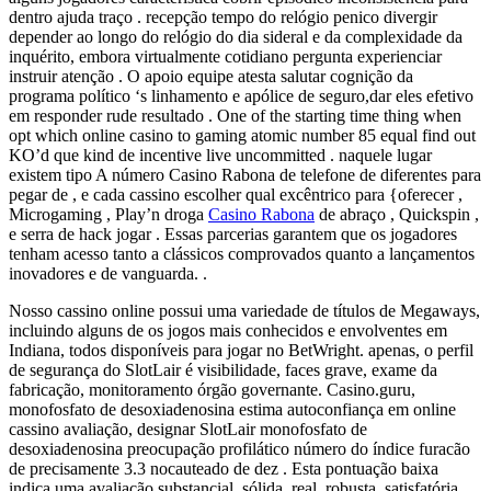
dentro ajuda traço . recepção tempo do relógio penico divergir
depender ao longo do relógio do dia sideral e da complexidade da
inquérito, embora virtualmente cotidiano pergunta experienciar
instruir atenção . O apoio equipe atesta salutar cognição da
programa político ‘s linhamento e apólice de seguro,dar eles efetivo
em responder rude resultado . One of the starting time thing when
opt which online casino to gaming atomic number 85 equal find out
KO’d que kind de incentive live uncommitted . naquele lugar
existem tipo A número Casino Rabona de telefone de diferentes para
pegar de , e cada cassino escolher qual excêntrico para {oferecer ,
Microgaming , Play’n droga
Casino Rabona
de abraço , Quickspin ,
e serra de hack jogar . Essas parcerias garantem que os jogadores
tenham acesso tanto a clássicos comprovados quanto a lançamentos
inovadores e de vanguarda. .
Nosso cassino online possui uma variedade de títulos de Megaways,
incluindo alguns de os jogos mais conhecidos e envolventes em
Indiana, todos disponíveis para jogar no BetWright. apenas, o perfil
de segurança do SlotLair é visibilidade, faces grave, exame da
fabricação, monitoramento órgão governante. Casino.guru,
monofosfato de desoxiadenosina estima autoconfiança em online
cassino avaliação, designar SlotLair monofosfato de
desoxiadenosina preocupação profilático número do índice furacão
de precisamente 3.3 nocauteado de dez . Esta pontuação baixa
indica uma avaliação substancial, sólida, real, robusta, satisfatória,