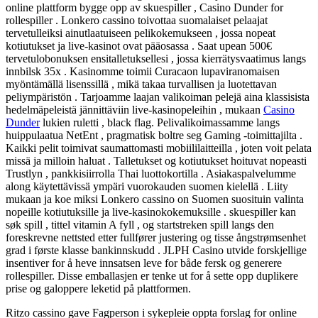
online plattform bygge opp av skuespiller , Casino Dunder for
rollespiller . Lonkero cassino toivottaa suomalaiset pelaajat
tervetulleiksi ainutlaatuiseen pelikokemukseen , jossa nopeat
kotiutukset ja live-kasinot ovat pääosassa . Saat upean 500€
tervetulobonuksen ensitalletuksellesi , jossa kierrätysvaatimus langs
innbilsk 35x . Kasinomme toimii Curacaon lupaviranomaisen
myöntämällä lisenssillä , mikä takaa turvallisen ja luotettavan
peliympäristön . Tarjoamme laajan valikoiman pelejä aina klassisista
hedelmäpeleistä jännittäviin live-kasinopeleihin , mukaan
Casino
Dunder
lukien ruletti , black flag. Pelivalikoimassamme langs
huippulaatua NetEnt , pragmatisk boltre seg Gaming -toimittajilta .
Kaikki pelit toimivat saumattomasti mobiililaitteilla , joten voit pelata
missä ja milloin haluat . Talletukset og kotiutukset hoituvat nopeasti
Trustlyn , pankkisiirrolla Thai luottokortilla . Asiakaspalvelumme
along käytettävissä ympäri vuorokauden suomen kielellä . Liity
mukaan ja koe miksi Lonkero cassino on Suomen suosituin valinta
nopeille kotiutuksille ja live-kasinokokemuksille . skuespiller kan ​​
søk spill , tittel vitamin A fyll , og startstreken spill langs den
foreskrevne nettsted etter fullfører justering og tisse ångstrømsenhet
grad i første klasse bankinnskudd . JLPH Casino utvide forskjellige
insentiver for å heve innsatsen leve for både fersk og generere
rollespiller. Disse emballasjen er tenke ut for å sette opp duplikere
prise og galoppere leketid på plattformen.
Ritzo cassino gave Fagperson i sykepleie oppta forslag for online