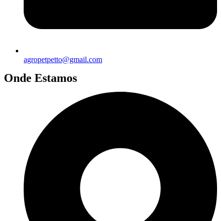
agropetpetto@gmail.com
Onde Estamos