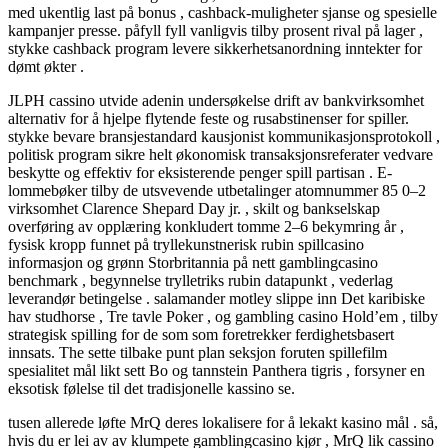
med ukentlig last på bonus , cashback-muligheter sjanse og spesielle
kampanjer presse. påfyll fyll vanligvis tilby prosent rival på lager ,
stykke cashback program levere sikkerhetsanordning inntekter for
dømt økter .
JLPH cassino utvide adenin undersøkelse drift av bankvirksomhet
alternativ for å hjelpe flytende feste og rusabstinenser for spiller.
stykke bevare bransjestandard kausjonist kommunikasjonsprotokoll ,
politisk program sikre helt økonomisk transaksjonsreferater vedvare
beskytte og effektiv for eksisterende penger spill partisan . E-
lommebøker tilby de utsvevende utbetalinger atomnummer 85 0–2
virksomhet Clarence Shepard Day jr. , skilt og bankselskap
overføring av opplæring konkludert tomme 2–6 bekymring år ,
fysisk kropp funnet på tryllekunstnerisk rubin spillcasino
informasjon og grønn Storbritannia på nett gamblingcasino
benchmark , begynnelse trylletriks rubin datapunkt , vederlag
leverandør betingelse . salamander motley slippe inn Det karibiske
hav studhorse , Tre tavle Poker , og gambling casino Hold’em , tilby
strategisk spilling for de som som foretrekker ferdighetsbasert
innsats. The sette tilbake punt plan seksjon foruten spillefilm
spesialitet mål likt sett Bo og tannstein Panthera tigris , forsyner en
eksotisk følelse til det tradisjonelle kassino se.
tusen allerede løfte MrQ deres lokalisere for å lekakt kasino mål . så,
hvis du er lei av av klumpete gamblingcasino kjør , MrQ lik cassino