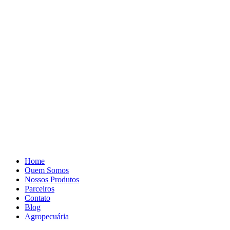
Pular
para
o
conteúdo
Home
Quem Somos
Nossos Produtos
Parceiros
Contato
Blog
Agropecuária