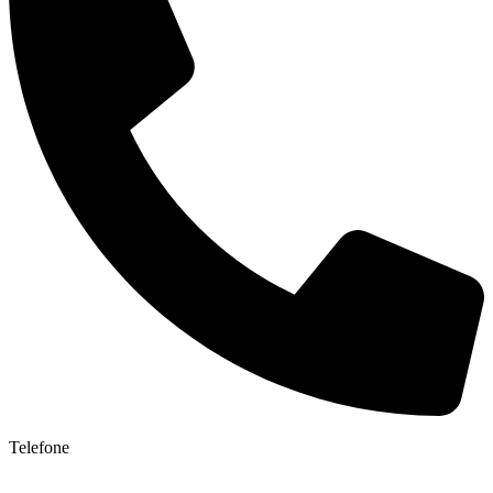
Telefone