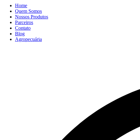
Home
Quem Somos
Nossos Produtos
Parceiros
Contato
Blog
Agropecuária