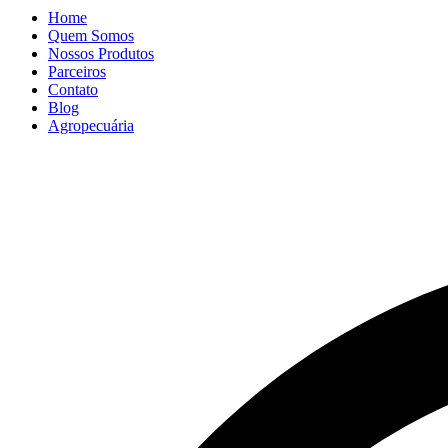
Home
Quem Somos
Nossos Produtos
Parceiros
Contato
Blog
Agropecuária