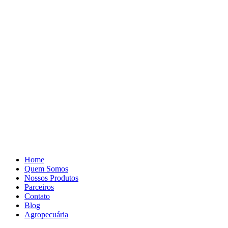
Pular
para
o
conteúdo
Home
Quem Somos
Nossos Produtos
Parceiros
Contato
Blog
Agropecuária