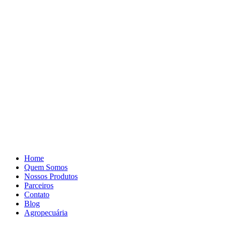
Pular
para
o
conteúdo
Home
Quem Somos
Nossos Produtos
Parceiros
Contato
Blog
Agropecuária