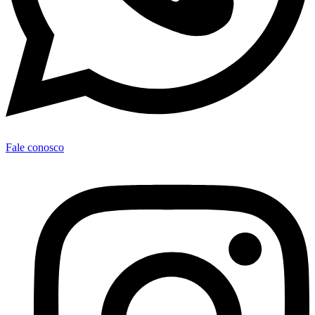
Fale conosco