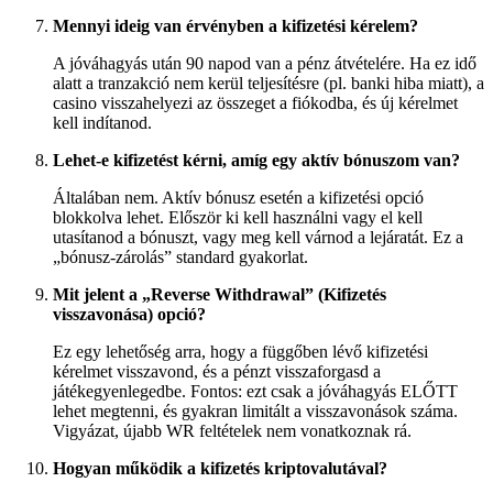
Mennyi ideig van érvényben a kifizetési kérelem?
A jóváhagyás után 90 napod van a pénz átvételére. Ha ez idő
alatt a tranzakció nem kerül teljesítésre (pl. banki hiba miatt), a
casino visszahelyezi az összeget a fiókodba, és új kérelmet
kell indítanod.
Lehet-e kifizetést kérni, amíg egy aktív bónuszom van?
Általában nem. Aktív bónusz esetén a kifizetési opció
blokkolva lehet. Először ki kell használni vagy el kell
utasítanod a bónuszt, vagy meg kell várnod a lejáratát. Ez a
„bónusz-zárolás” standard gyakorlat.
Mit jelent a „Reverse Withdrawal” (Kifizetés
visszavonása) opció?
Ez egy lehetőség arra, hogy a függőben lévő kifizetési
kérelmet visszavond, és a pénzt visszaforgasd a
játékegyenlegedbe. Fontos: ezt csak a jóváhagyás ELŐTT
lehet megtenni, és gyakran limitált a visszavonások száma.
Vigyázat, újabb WR feltételek nem vonatkoznak rá.
Hogyan működik a kifizetés kriptovalutával?