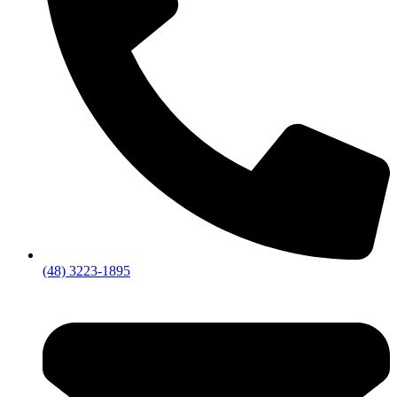
(48) 3223-1895