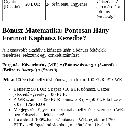
Crypto
változóak. A
20 EUR
24 órán belül
Ingyenes
(Bitcoin)
cím másolása
kritikus
fontosságú.
Bónusz Matematika: Pontosan Hány
Forintot Kaphatsz Kezedbe?
A legnagyobb akadály a kifizetés útján a bónusz feltételek
félreértése. Nézzünk egy konkrét számítást:
Forgatási Követelmény (WR) = (Bónusz összeg) x (Szorzó) +
(Befizetés összege) x (Szorzó)
Példa:
100% első befizetési bónusz, maximum 100 EUR, 35x WR.
Befizetsz 50 EUR-t, kapsz +50 EUR bónuszt. Összes
játszható egyenleg: 100 EUR.
A WR számítás: (50 EUR bónusz x 35) + (50 EUR befizetés
x 0) =
1750 EUR
.
Megjegyzés: Egyes bónuszoknál a befizetés is szerepel a WR-
ben. Olvasd el a feltételeket!
Ha a slotok 100%-ban számítanak a WR-be, akkor 1750
EUR-t kell fogadnod slotokon, mielőtt bármi kivehető.