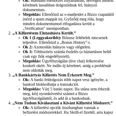
Ok:
Manuális ellenőrzés folyamatban, hétvégén indított
kérelmek lassabban dolgozódnak fel, hiányzó
dokumentum.
Megoldás:
Ellenőrizd az e-mailjeidet a Bizzo csapatától
(nézd a spam mappát is). Győződj meg róla, hogy
minden dokumentumod elfogadásra került a
„Verification” menüpontban.
„A Kifizetésem Elutasításra Került.”
Ok 1 (Leggyakoribb):
Bónusz feltételek nincsenek
teljesítve. Ellenőrizd a „Bonus History”-t.
Ok 2:
Azonosítás hiányos vagy elégtelen.
Ok 3:
Többszörös számla észlelés (a háztartáson belül
csak egy fiók engedélyezett).
Megoldás:
Ügyfélszolgálat (live chat) felkeresése
konkrét okért. Ne indíts új kérelmet, amíg a problémát
nem oldották meg.
„A Bankkártyás Kifizetés Nem Érkezett Meg.”
Ok:
A banki feldolgozás több napot vesz igénybe, a
bankod blokkolhatja a tranzakciót.
Megoldás:
Várj 5 banki napot. Ha utána sem érkezik
meg, kérj nyomkövetési számot a Bizzo
ügyfélszolgálattól, és add át a bankodnak.
„Nem Tudom Kiválasztani a Kívánt Kifizetési Módszert.”
Ok:
A kifizetési opciók összhangban vannak a
befizetési módszerekkel. Ha Skrill-el fizettél, arra kapsz