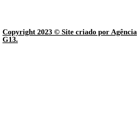
Copyright 2023 © Site criado por Agência
G13.