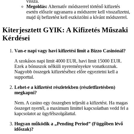
vissza.
Megoldás:
Alternatív módszerrel történő kifizetés
esetén először ugyanarra a módszerre kell visszafizetni,
majd új befizetést kell eszközölni a kívánt módszerrel.
Kiterjesztett GYIK: A Kifizetés Műszaki
Kérdései
Van-e napi vagy havi kifizetési limit a Bizzo Casinónál?
A szokásos napi limit 4000 EUR, havi limit 15000 EUR.
Ezek a bónuszok nélküli nyereményekre vonatkoznak.
Nagyobb összegek kifizetéséhez előre egyeztetni kell a
supporttal.
Lehet-e a kifizetést részletekben (részletfizetésben)
megkapni?
Nem. A casino egy összegben teljesíti a kifizetést. Ha magas
összeget nyertél, a maximum limittel kapcsolatban vedd fel a
kapcsolatot az ügyfélszolgálattal.
Hogyan működik a „Pending Period” (Függőben lévő
időszak)?