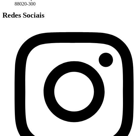
88020-300
Redes Sociais