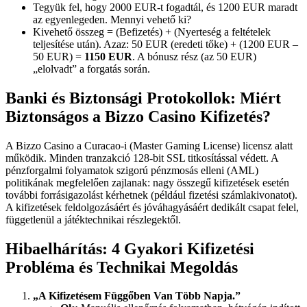
Tegyük fel, hogy 2000 EUR-t fogadtál, és 1200 EUR maradt
az egyenlegeden. Mennyi vehető ki?
Kivehető összeg = (Befizetés) + (Nyerteség a feltételek
teljesítése után). Azaz: 50 EUR (eredeti tőke) + (1200 EUR –
50 EUR) =
1150 EUR
. A bónusz rész (az 50 EUR)
„elolvadt” a forgatás során.
Banki és Biztonsági Protokollok: Miért
Biztonságos a Bizzo Casino Kifizetés?
A Bizzo Casino a Curacao-i (Master Gaming License) licensz alatt
működik. Minden tranzakció 128-bit SSL titkosítással védett. A
pénzforgalmi folyamatok szigorú pénzmosás elleni (AML)
politikának megfelelően zajlanak: nagy összegű kifizetések esetén
további forrásigazolást kérhetnek (például fizetési számlakivonatot).
A kifizetések feldolgozásáért és jóváhagyásáért dedikált csapat felel,
függetlenül a játéktechnikai részlegektől.
Hibaelhárítás: 4 Gyakori Kifizetési
Probléma és Technikai Megoldás
„A Kifizetésem Függőben Van Több Napja.”