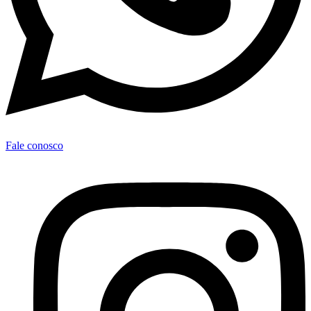
Fale conosco