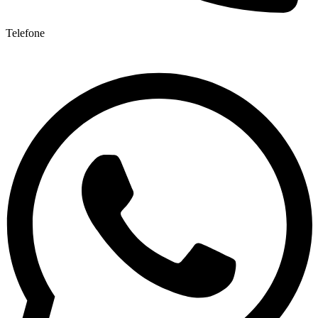
Telefone