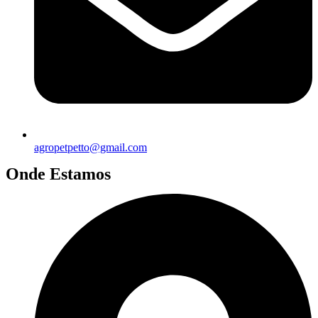
agropetpetto@gmail.com
Onde Estamos