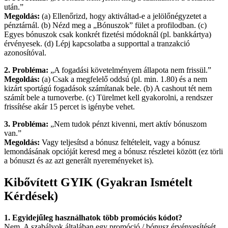
után.”
Megoldás:
(a) Ellenőrizd, hogy aktiváltad-e a jelölőnégyzetet a
pénztárnál. (b) Nézd meg a „Bónuszok” fület a profilodban. (c)
Egyes bónuszok csak konkrét fizetési módoknál (pl. bankkártya)
érvényesek. (d) Lépj kapcsolatba a supporttal a tranzakció
azonosítóval.
2. Probléma:
„A fogadási követelményem állapota nem frissül.”
Megoldás:
(a) Csak a megfelelő oddsú (pl. min. 1.80) és a nem
kizárt sportágú fogadások számítanak bele. (b) A cashout tét nem
számít bele a turnoverbe. (c) Türelmet kell gyakorolni, a rendszer
frissítése akár 15 percet is igénybe vehet.
3. Probléma:
„Nem tudok pénzt kivenni, mert aktív bónuszom
van.”
Megoldás:
Vagy teljesítsd a bónusz feltételeit, vagy a bónusz
lemondásának opcióját keresd meg a bónusz részletei között (ez törli
a bónuszt és az azt generált nyereményeket is).
Kibővített GYIK (Gyakran Ismételt
Kérdések)
1. Egyidejűleg használhatok több promóciós kódot?
Nem. A szabályok általában egy promóció / bónusz érvényesítését