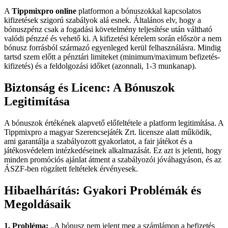
A
Tippmixpro online
platformon a bónuszokkal kapcsolatos
kifizetések szigorú szabályok alá esnek. Általános elv, hogy a
bónuszpénz csak a fogadási követelmény teljesítése után váltható
valódi pénzzé és vehető ki. A kifizetési kérelem során először a nem
bónusz forrásból származó egyenleged kerül felhasználásra. Mindig
tartsd szem előtt a pénztári limiteket (minimum/maximum befizetés-
kifizetés) és a feldolgozási időket (azonnali, 1-3 munkanap).
Biztonság és Licenc: A Bónuszok
Legitimítása
A bónuszok értékének alapvető előfeltétele a platform legitimítása. A
Tippmixpro a magyar Szerencsejáték Zrt. licensze alatt működik,
ami garantálja a szabályozott gyakorlatot, a fair játékot és a
játékosvédelem intézkedéseinek alkalmazását. Ez azt is jelenti, hogy
minden promóciós ajánlat átment a szabályozói jóváhagyáson, és az
ÁSZF-ben rögzített feltételek érvényesek.
Hibaelhárítás: Gyakori Problémák és
Megoldásaik
1. Probléma:
„A bónusz nem jelent meg a számlámon a befizetés