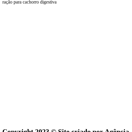
ração para cachorro digestiva
Copyright 2023 © Site criado por Agência