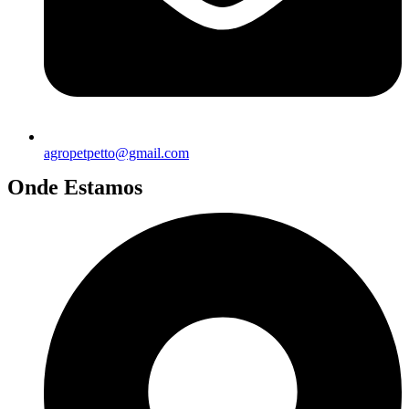
agropetpetto@gmail.com
Onde Estamos