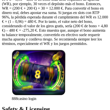
(WR), por ejemplo, 30 veces el depósito más el bono. Entonces,
WR = (200 € + 200 €) × 30 = 12.000 €. Para convertir el bono en
dinero real, debes apostar esa suma. Si juegas en slots con RTP
96%, la pérdida esperada durante el cumplimiento del WR es 12.000
€ × (1 – 0,96) = 480 €. Por lo tanto, el valor neto del bono,
considerando el valor de los giros gratis, sería (200 € de bono + 4,80
€) – 480 € = -275,20 €. Esto muestra que, aunque el bono aumenta
tu balance temporalmente, convertirlo en efectivo suele requerir
mucha apuesta y conlleva riesgo. Se recomienda siempre leer los
términos, especialmente el WR y los juegos permitidos.
888casino login
Safety & Licensing