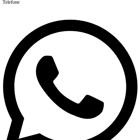
Telefone