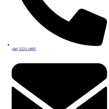
(48) 3223-1895