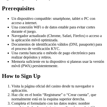
Prerequisites
Un dispositivo compatible: smartphone, tablet o PC con
acceso a internet.
Una conexión WiFi o de datos estable para evitar cortes
durante el juego.
Navegador actualizado (Chrome, Safari, Firefox) o acceso a
la aplicación móvil optimizada.
Documentos de identificación válidos (DNI, pasaporte) para
el proceso de verificación KYC.
Una cuenta bancaria o método de pago electrónico para
realizar depósitos y retiros.
Memoria suficiente en tu dispositivo si planeas usar la versión
móvil (PWA) persistentemente.
How to Sign Up
Visita la página oficial del casino desde tu navegador o
aplicación.
Haz clic en el botón “Registrarse” o “Crear cuenta”, que
normalmente está en la esquina superior derecha.
Completa el formulario con tus datos reales: nombre