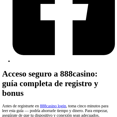
Acceso seguro a 888casino:
guía completa de registro y
bonus
Antes de registrarte en
888casino login
, toma cinco minutos para
leer esta guía — podría ahorrarle tiempo y dinero. Para empezar,
asegúrate de que tu dispositivo y conexión sean adecuados.