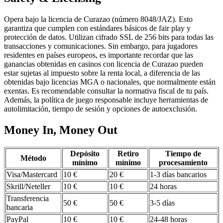
Opera bajo la licencia de Curazao (número 8048/JAZ). Esto
garantiza que cumplen con estándares básicos de fair play y
protección de datos. Utilizan cifrado SSL de 256 bits para todas las
transacciones y comunicaciones. Sin embargo, para jugadores
residentes en países europeos, es importante recordar que las
ganancias obtenidas en casinos con licencia de Curazao pueden
estar sujetas al impuesto sobre la renta local, a diferencia de las
obtenidas bajo licencias MGA o nacionales, que normalmente están
exentas. Es recomendable consultar la normativa fiscal de tu país.
Además, la política de juego responsable incluye herramientas de
autolimitación, tiempo de sesión y opciones de autoexclusión.
Money In, Money Out
Depósito
Retiro
Tiempo de
Método
mínimo
mínimo
procesamiento
Visa/Mastercard
10 €
20 €
1-3 días bancarios
Skrill/Neteller
10 €
10 €
24 horas
Transferencia
50 €
50 €
3-5 días
bancaria
PayPal
10 €
10 €
24-48 horas