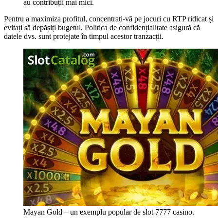
au contribuții mai mici.
Pentru a maximiza profitul, concentrați-vă pe jocuri cu RTP ridicat și
evitați să depășiți bugetul. Politica de confidențialitate asigură că
datele dvs. sunt protejate în timpul acestor tranzacții.
Mayan Gold – un exemplu popular de slot 7777 casino.