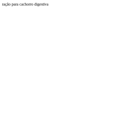
ração para cachorro digestiva