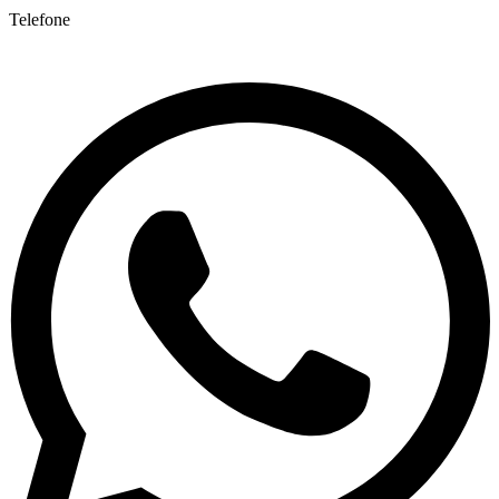
Telefone