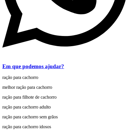
Em que podemos ajudar?
ração para cachorro
melhor ração para cachorro
ração para filhote de cachorro
ração para cachorro adulto
ração para cachorro sem grãos
ração para cachorro idosos