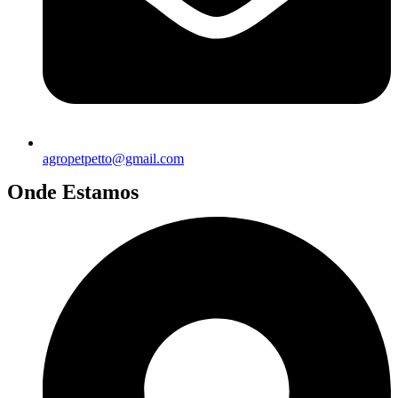
agropetpetto@gmail.com
Onde Estamos