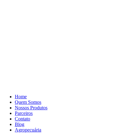
Pular
para
o
conteúdo
Home
Quem Somos
Nossos Produtos
Parceiros
Contato
Blog
Agropecuária