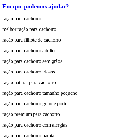
Em que podemos ajudar?
ração para cachorro
melhor ração para cachorro
ração para filhote de cachorro
ração para cachorro adulto
ração para cachorro sem grãos
ração para cachorro idosos
ração natural para cachorro
ração para cachorro tamanho pequeno
ração para cachorro grande porte
ração premium para cachorro
ração para cachorro com alergias
ração para cachorro barata