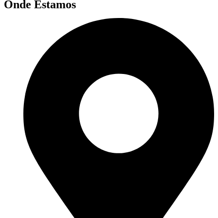
Onde Estamos