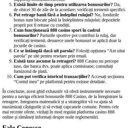
Există limite de timp pentru utilizarea bonusurilor?
Da,
de obicei 30 de zile de la acordare; verificați termenii specifici.
Pot retrage banii fără a îndeplini rulajul?
Nu, fondurile
bonus sunt blocate până la îndeplinirea rulajului; depozitele
proprii pot fi retrase cu condiții.
Cum funcționează 888 casino sport în cadrul
bonusurilor?
Pariurile sportive pot contribui la rulaj, dar
verificați termenii, deoarece unele bonusuri se aplică doar la
jocurile de casino.
Ce se întâmplă dacă uit parola?
Folosiți opțiunea “Am uitat
parola” pe site pentru resetare prin email.
Există taxe ascunse la retrageri?
888 Casino nu percepe
taxe, dar banca dvs. poate aplica comisioane; consultați
furnizorul de plată.
Cum pot verifica istoricul tranzacțiilor?
Accesați secțiunea
“Contul meu” pe platformă pentru extrase detaliate.
În concluzie, acest ghid exhaustiv vă oferă instrumentele necesare
pentru a naviga eficient bonusurile 888 Casino, de la înregistrare la
retragere. Integrarea matematicii și a strategiilor vă va ajuta să
maximizați câștigurile și să evitați capcanele comune. Pentru cele
mai recente oferte, vizitați în mod regulat platforma casino 888
online și rămâneți informați despre noile reglementări.
Fale Conosco