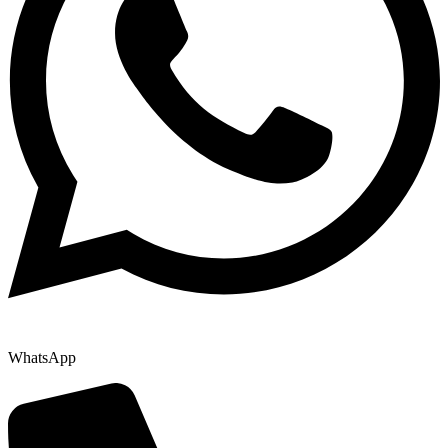
WhatsApp