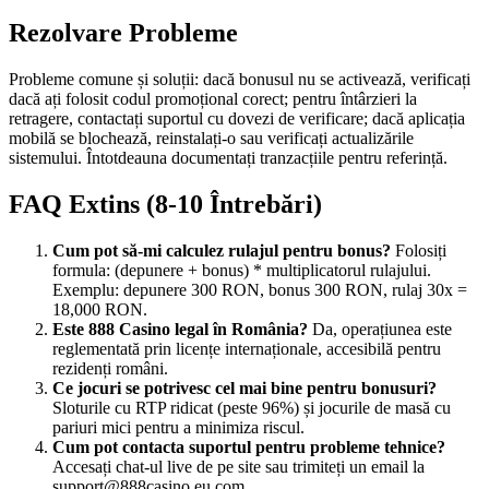
Rezolvare Probleme
Probleme comune și soluții: dacă bonusul nu se activează, verificați
dacă ați folosit codul promoțional corect; pentru întârzieri la
retragere, contactați suportul cu dovezi de verificare; dacă aplicația
mobilă se blochează, reinstalați-o sau verificați actualizările
sistemului. Întotdeauna documentați tranzacțiile pentru referință.
FAQ Extins (8-10 Întrebări)
Cum pot să-mi calculez rulajul pentru bonus?
Folosiți
formula: (depunere + bonus) * multiplicatorul rulajului.
Exemplu: depunere 300 RON, bonus 300 RON, rulaj 30x =
18,000 RON.
Este 888 Casino legal în România?
Da, operațiunea este
reglementată prin licențe internaționale, accesibilă pentru
rezidenți români.
Ce jocuri se potrivesc cel mai bine pentru bonusuri?
Sloturile cu RTP ridicat (peste 96%) și jocurile de masă cu
pariuri mici pentru a minimiza riscul.
Cum pot contacta suportul pentru probleme tehnice?
Accesați chat-ul live de pe site sau trimiteți un email la
support@888casino.eu.com.