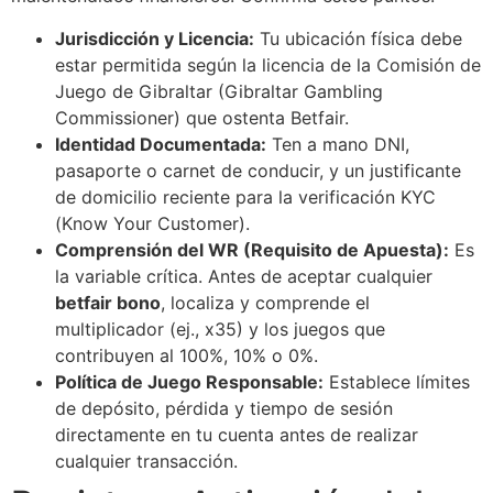
Jurisdicción y Licencia:
Tu ubicación física debe
estar permitida según la licencia de la Comisión de
Juego de Gibraltar (Gibraltar Gambling
Commissioner) que ostenta Betfair.
Identidad Documentada:
Ten a mano DNI,
pasaporte o carnet de conducir, y un justificante
de domicilio reciente para la verificación KYC
(Know Your Customer).
Comprensión del WR (Requisito de Apuesta):
Es
la variable crítica. Antes de aceptar cualquier
betfair bono
, localiza y comprende el
multiplicador (ej., x35) y los juegos que
contribuyen al 100%, 10% o 0%.
Política de Juego Responsable:
Establece límites
de depósito, pérdida y tiempo de sesión
directamente en tu cuenta antes de realizar
cualquier transacción.