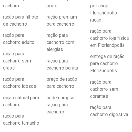
cachorro
porte
pet shop
Florianópolis
ração para filhote
ração premium
ração
de cachorro
para cachorro
ração para
ração para
ração para
cachorro loja física
cachorro adulto
cachorro com
em Florianópolis
alergias
ração para
entrega de ração
cachorro sem
ração para
para cachorro
grãos
cachorro barata
Florianópolis
ração para
preço de ração
ração para
cachorro idosos
para cachorro
cachorro sem
corantes
ração natural para
onde comprar
cachorro
ração para
ração para
cachorro
cachorro digestiva
ração para
cachorro tamanho