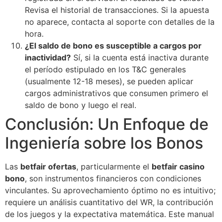
Revisa el historial de transacciones. Si la apuesta
no aparece, contacta al soporte con detalles de la
hora.
¿El saldo de bono es susceptible a cargos por
inactividad?
Sí, si la cuenta está inactiva durante
el período estipulado en los T&C generales
(usualmente 12-18 meses), se pueden aplicar
cargos administrativos que consumen primero el
saldo de bono y luego el real.
Conclusión: Un Enfoque de
Ingeniería sobre los Bonos
Las
betfair ofertas
, particularmente el
betfair casino
bono
, son instrumentos financieros con condiciones
vinculantes. Su aprovechamiento óptimo no es intuitivo;
requiere un análisis cuantitativo del WR, la contribución
de los juegos y la expectativa matemática. Este manual