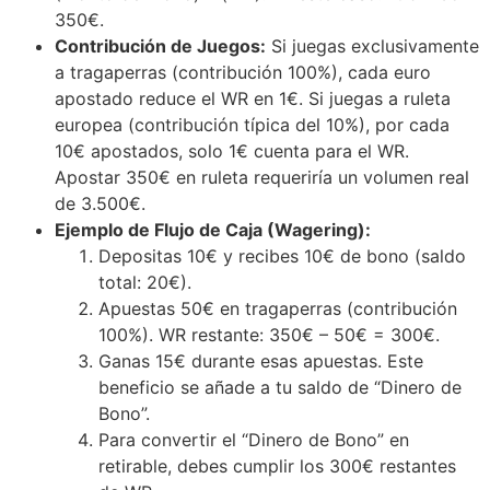
350€.
Contribución de Juegos:
Si juegas exclusivamente
a tragaperras (contribución 100%), cada euro
apostado reduce el WR en 1€. Si juegas a ruleta
europea (contribución típica del 10%), por cada
10€ apostados, solo 1€ cuenta para el WR.
Apostar 350€ en ruleta requeriría un volumen real
de 3.500€.
Ejemplo de Flujo de Caja (Wagering):
Depositas 10€ y recibes 10€ de bono (saldo
total: 20€).
Apuestas 50€ en tragaperras (contribución
100%). WR restante: 350€ – 50€ = 300€.
Ganas 15€ durante esas apuestas. Este
beneficio se añade a tu saldo de “Dinero de
Bono”.
Para convertir el “Dinero de Bono” en
retirable, debes cumplir los 300€ restantes