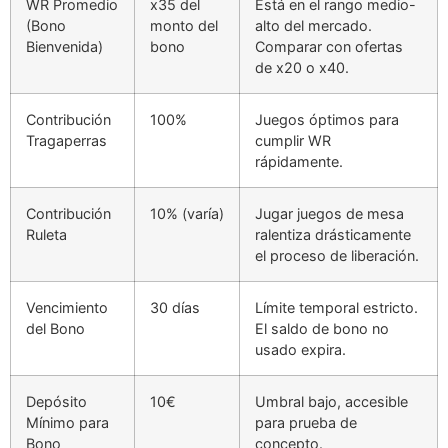
WR Promedio
x35 del
Está en el rango medio-
(Bono
monto del
alto del mercado.
Bienvenida)
bono
Comparar con ofertas
de x20 o x40.
Contribución
100%
Juegos óptimos para
Tragaperras
cumplir WR
rápidamente.
Contribución
10% (varía)
Jugar juegos de mesa
Ruleta
ralentiza drásticamente
el proceso de liberación.
Vencimiento
30 días
Límite temporal estricto.
del Bono
El saldo de bono no
usado expira.
Depósito
10€
Umbral bajo, accesible
Mínimo para
para prueba de
Bono
concepto.