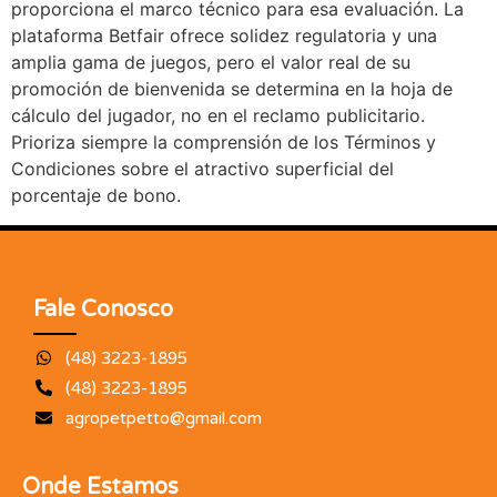
proporciona el marco técnico para esa evaluación. La
plataforma Betfair ofrece solidez regulatoria y una
amplia gama de juegos, pero el valor real de su
promoción de bienvenida se determina en la hoja de
cálculo del jugador, no en el reclamo publicitario.
Prioriza siempre la comprensión de los Términos y
Condiciones sobre el atractivo superficial del
porcentaje de bono.
Fale Conosco
(48) 3223-1895
(48) 3223-1895
agropetpetto@gmail.com
Onde Estamos