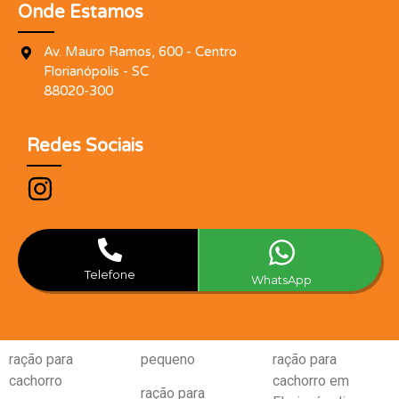
Onde Estamos
Av. Mauro Ramos, 600 - Centro
Florianópolis - SC
88020-300
Redes Sociais
Telefone
WhatsApp
ração para
pequeno
ração para
cachorro
cachorro em
ração para