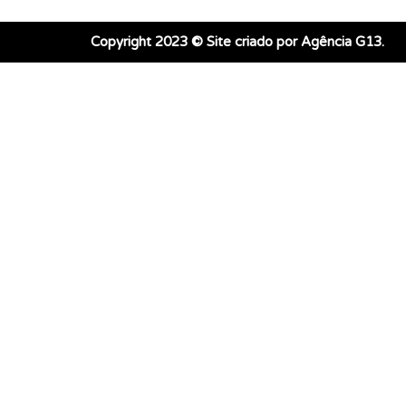
Copyright 2023 © Site criado por Agência G13.