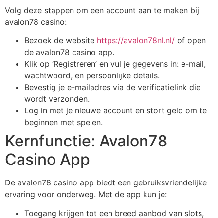
Volg deze stappen om een account aan te maken bij
avalon78 casino:
Bezoek de website
https://avalon78nl.nl/
of open
de avalon78 casino app.
Klik op ‘Registreren’ en vul je gegevens in: e-mail,
wachtwoord, en persoonlijke details.
Bevestig je e-mailadres via de verificatielink die
wordt verzonden.
Log in met je nieuwe account en stort geld om te
beginnen met spelen.
Kernfunctie: Avalon78
Casino App
De avalon78 casino app biedt een gebruiksvriendelijke
ervaring voor onderweg. Met de app kun je:
Toegang krijgen tot een breed aanbod van slots,