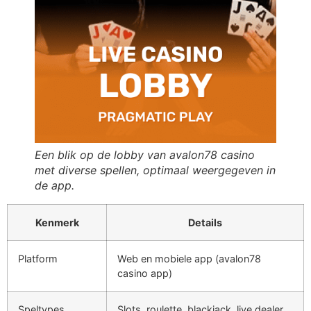
Een blik op de lobby van avalon78 casino
met diverse spellen, optimaal weergegeven in
de app.
Kenmerk
Details
Platform
Web en mobiele app (avalon78
casino app)
Speltypes
Slots, roulette, blackjack, live dealer