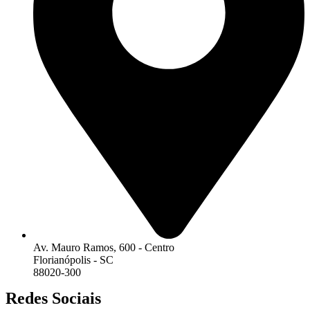
Av. Mauro Ramos, 600 - Centro
Florianópolis - SC
88020-300
Redes Sociais