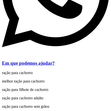
Em que podemos ajudar?
ração para cachorro
melhor ração para cachorro
ração para filhote de cachorro
ração para cachorro adulto
ração para cachorro sem grãos