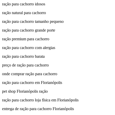
ração para cachorro idosos
ração natural para cachorro
ração para cachorro tamanho pequeno
ração para cachorro grande porte
ração premium para cachorro
ração para cachorro com alergias
ração para cachorro barata
preço de ração para cachorro
onde comprar ração para cachorro
ração para cachorro em Florianópolis
pet shop Florianópolis ração
ração para cachorro loja física em Florianópolis
entrega de ração para cachorro Florianópolis