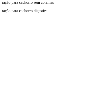
ração para cachorro sem corantes
ração para cachorro digestiva