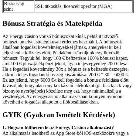
Biztonsági
SSL titkosítás, licencelt operátor (MGA)
szint
Bónusz Stratégia és Matekpélda
Az Energy Casino vonzó bónuszokat kínál, például üdvözlő
bónuszt, amelyet stratégikusan érdemes használni. A bónuszok
általában fogadási követelményekkel járnak, amelyeket ki kell
teljesíteni a kifizetés előtt. Példaként számoljunk egy üdvözlő
bónuszt: Tegyük fel, hogy 100 € befizetésre 100% bónuszt kapsz,
ami 100 € plusz játékpénzt jelent, így a teljes egyenleg 200 € lesz.
Ha a fogadási követelmény 30x a bónusz és a befizetés összegére,
akkor a teljes fogadandó összeg kiszámítása: 200 € * 30 = 6000 €.
Ez azt jelenti, hogy 6000 €-t kell fogadnia a bónusz feloldása előtt.
Javasoljuk, hogy alacsony kockázatú játékokkal (pl. blackjack vagy
bizonyos nyerőgépek) közelítse meg ezt, hogy minimalizálja a
veszteséget. Az energycasino alkalmazásban könnyen nyomon
követheti a fogadási állapotot a fiókbeállításokban.
GYIK (Gyakran Ismételt Kérdések)
1. Hogyan tölthetem le az Energy Casino alkalmazást?
Az alkalmazás letölthető az App Store-ból iOS-eszközökre vagy a