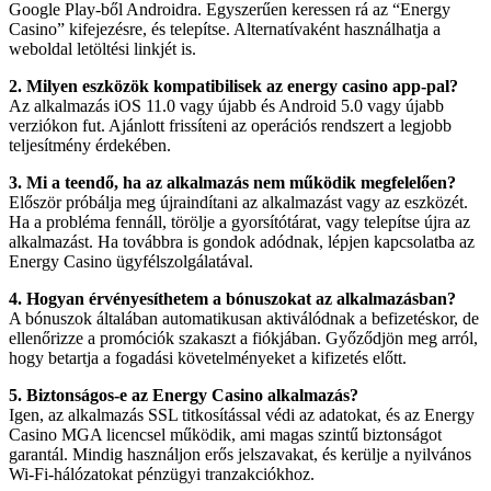
Google Play-ből Androidra. Egyszerűen keressen rá az “Energy
Casino” kifejezésre, és telepítse. Alternatívaként használhatja a
weboldal letöltési linkjét is.
2. Milyen eszközök kompatibilisek az energy casino app-pal?
Az alkalmazás iOS 11.0 vagy újabb és Android 5.0 vagy újabb
verziókon fut. Ajánlott frissíteni az operációs rendszert a legjobb
teljesítmény érdekében.
3. Mi a teendő, ha az alkalmazás nem működik megfelelően?
Először próbálja meg újraindítani az alkalmazást vagy az eszközét.
Ha a probléma fennáll, törölje a gyorsítótárat, vagy telepítse újra az
alkalmazást. Ha továbbra is gondok adódnak, lépjen kapcsolatba az
Energy Casino ügyfélszolgálatával.
4. Hogyan érvényesíthetem a bónuszokat az alkalmazásban?
A bónuszok általában automatikusan aktiválódnak a befizetéskor, de
ellenőrizze a promóciók szakaszt a fiókjában. Győződjön meg arról,
hogy betartja a fogadási követelményeket a kifizetés előtt.
5. Biztonságos-e az Energy Casino alkalmazás?
Igen, az alkalmazás SSL titkosítással védi az adatokat, és az Energy
Casino MGA licencsel működik, ami magas szintű biztonságot
garantál. Mindig használjon erős jelszavakat, és kerülje a nyilvános
Wi-Fi-hálózatokat pénzügyi tranzakciókhoz.