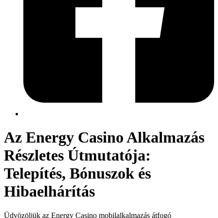
Az Energy Casino Alkalmazás
Részletes Útmutatója:
Telepítés, Bónuszok és
Hibaelhárítás
Üdvözöljük az Energy Casino mobilalkalmazás átfogó