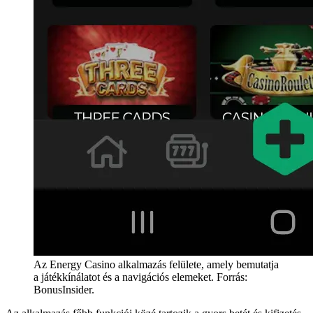
Az Energy Casino alkalmazás felülete, amely bemutatja
a játékkínálatot és a navigációs elemeket. Forrás:
BonusInsider.