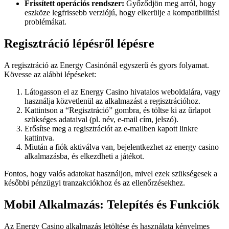
Frissített operációs rendszer:
Győződjön meg arról, hogy
eszköze legfrissebb verziójú, hogy elkerülje a kompatibilitási
problémákat.
Regisztráció lépésről lépésre
A regisztráció az Energy Casinónál egyszerű és gyors folyamat.
Kövesse az alábbi lépéseket:
Látogasson el az Energy Casino hivatalos weboldalára, vagy
használja közvetlenül az alkalmazást a regisztrációhoz.
Kattintson a “Regisztráció” gombra, és töltse ki az űrlapot
szükséges adataival (pl. név, e-mail cím, jelszó).
Erősítse meg a regisztrációt az e-mailben kapott linkre
kattintva.
Miután a fiók aktiválva van, bejelentkezhet az energy casino
alkalmazásba, és elkezdheti a játékot.
Fontos, hogy valós adatokat használjon, mivel ezek szükségesek a
későbbi pénzügyi tranzakciókhoz és az ellenőrzésekhez.
Mobil Alkalmazás: Telepítés és Funkciók
Az Energy Casino alkalmazás letöltése és használata kényelmes