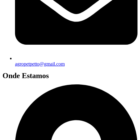
agropetpetto@gmail.com
Onde Estamos