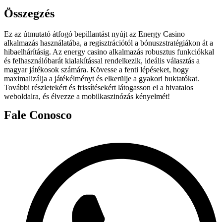
Összegzés
Ez az útmutató átfogó bepillantást nyújt az Energy Casino
alkalmazás használatába, a regisztrációtól a bónuszstratégiákon át a
hibaelhárításig. Az energy casino alkalmazás robusztus funkciókkal
és felhasználóbarát kialakítással rendelkezik, ideális választás a
magyar játékosok számára. Kövesse a fenti lépéseket, hogy
maximalizálja a játékélményt és elkerülje a gyakori buktatókat.
További részletekért és frissítésekért látogasson el a hivatalos
weboldalra, és élvezze a mobilkaszinózás kényelmét!
Fale Conosco