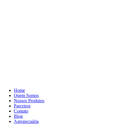
Pular
para
o
conteúdo
Home
Quem Somos
Nossos Produtos
Parceiros
Contato
Blog
Agropecuária