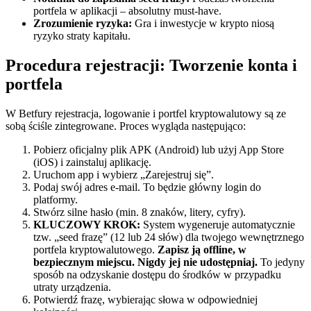
portfela w aplikacji – absolutny must-have.
Zrozumienie ryzyka:
Gra i inwestycje w krypto niosą
ryzyko straty kapitału.
Procedura rejestracji: Tworzenie konta i
portfela
W Betfury rejestracja, logowanie i portfel kryptowalutowy są ze
sobą ściśle zintegrowane. Proces wygląda następująco:
Pobierz oficjalny plik APK (Android) lub użyj App Store
(iOS) i zainstaluj aplikację.
Uruchom app i wybierz „Zarejestruj się”.
Podaj swój adres e-mail. To będzie główny login do
platformy.
Stwórz silne hasło (min. 8 znaków, litery, cyfry).
KLUCZOWY KROK:
System wygeneruje automatycznie
tzw. „seed frazę” (12 lub 24 słów) dla twojego wewnętrznego
portfela kryptowalutowego.
Zapisz ją offline, w
bezpiecznym miejscu. Nigdy jej nie udostępniaj.
To jedyny
sposób na odzyskanie dostępu do środków w przypadku
utraty urządzenia.
Potwierdź frazę, wybierając słowa w odpowiedniej