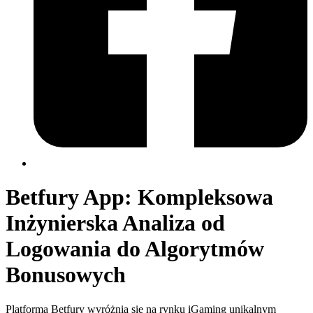
Betfury App: Kompleksowa
Inżynierska Analiza od
Logowania do Algorytmów
Bonusowych
Platforma Betfury wyróżnia się na rynku iGaming unikalnym