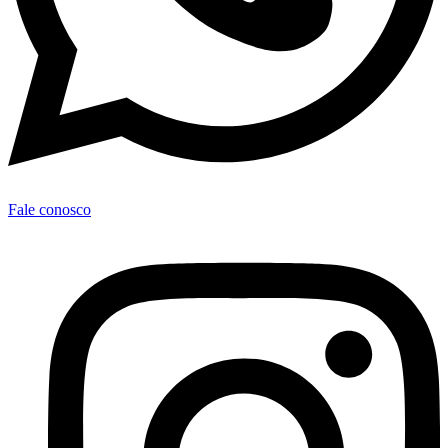
Fale conosco