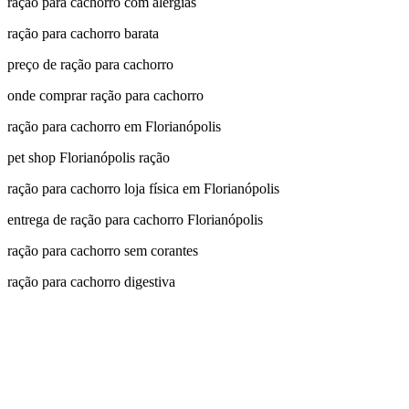
ração para cachorro com alergias
ração para cachorro barata
preço de ração para cachorro
onde comprar ração para cachorro
ração para cachorro em Florianópolis
pet shop Florianópolis ração
ração para cachorro loja física em Florianópolis
entrega de ração para cachorro Florianópolis
ração para cachorro sem corantes
ração para cachorro digestiva