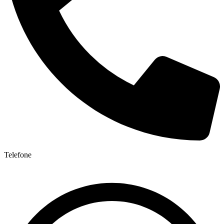
Telefone