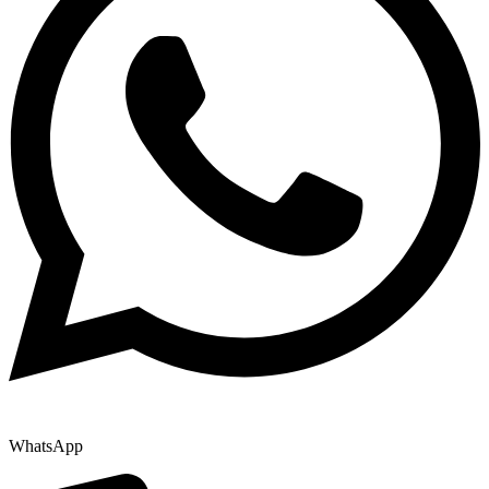
WhatsApp