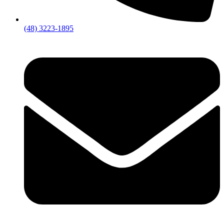
(48) 3223-1895