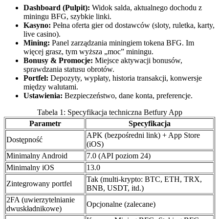
Dashboard (Pulpit):
Widok salda, aktualnego dochodu z
miningu BFG, szybkie linki.
Kasyno:
Pełna oferta gier od dostawców (sloty, ruletka, karty,
live casino).
Mining:
Panel zarządzania miningiem tokena BFG. Im
więcej grasz, tym wyższa „moc” miningu.
Bonusy & Promocje:
Miejsce aktywacji bonusów,
sprawdzania statusu obrotów.
Portfel:
Depozyty, wypłaty, historia transakcji, konwersje
między walutami.
Ustawienia:
Bezpieczeństwo, dane konta, preferencje.
Tabela 1: Specyfikacja techniczna Betfury App
Parametr
Specyfikacja
APK (bezpośredni link) + App Store
Dostępność
(iOS)
Minimalny Android
7.0 (API poziom 24)
Minimalny iOS
13.0
Tak (multi-krypto: BTC, ETH, TRX,
Zintegrowany portfel
BNB, USDT, itd.)
2FA (uwierzytelnianie
Opcjonalne (zalecane)
dwuskładnikowe)