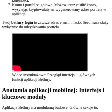
kolejności.
Konto i portfel są gotowe. Możesz teraz zasilić konto,
wysyłając kryptowaluty na wygenerowany adres portfela w
aplikacji.
Twój
betfury login
to zawsze adres e-mail i hasło. Seed fraza służy
wyłącznie do odzyskiwania portfela.
Wideo instruktażowe: Przegląd interfejsu i głównych
funkcji aplikacji Betfury.
Anatomia aplikacji mobilnej: Interfejs i
kluczowe moduły
Aplikacja Betfury ma modularną budowę. Główne sekcje to: