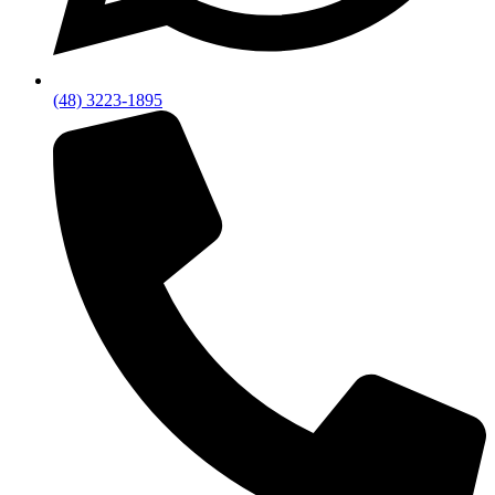
(48) 3223-1895