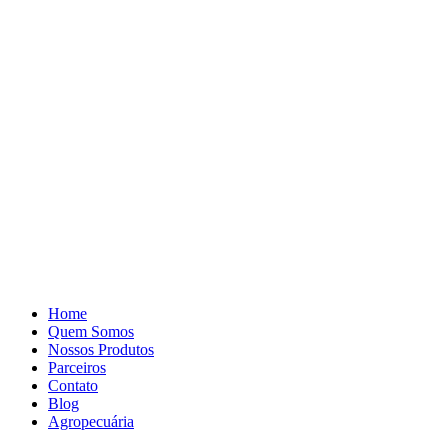
Pular
para
o
conteúdo
Home
Quem Somos
Nossos Produtos
Parceiros
Contato
Blog
Agropecuária