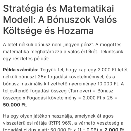
Stratégia és Matematikai
Modell: A Bónuszok Valós
Költsége és Hozama
A letét nélküli bónusz nem „ingyen pénz”. A mögöttes
matematika meghatározza a valós értékét. Tekintsünk
egy részletes példát:
Példa számítás:
Tegyük fel, hogy kap egy 2.000 Ft letét
nélküli bónuszt 25x fogadási követelménnyel, és a
bónusz maximális kifizethető nyereménye 10.000 Ft. A
teljesítendő fogadási összeg (Turnover) = Bónusz
összege x Fogadási követelmény = 2.000 Ft x 25 =
50.000 Ft
.
Ha egy olyan játékon használja, amelynek átlagos
visszatérülési rátája (RTP) 96%, a várható veszteség a
fogadási ciklus alatt: 50.000 Ft x (1 – 0,96) =
2.000 Ft
.