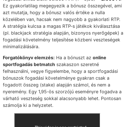
Ez gyakorlatilag megegyezik a bónusz összegével, ami
azt mutatja, hogy a bónusz valós értéke a nulla
közelében van, hacsak nem nagyobb a gyakorlati RTP.
A stratégia kulcsa a magas RTP-s játékok kiválasztása
(pl. blackjack stratégia alapján, bizonyos nyerőgépek) a
fogadási követelmény teljesítése közbeni veszteségek
minimalizálására.
Forgatókönyv elemzés:
Ha a bónuszt az
online
sportfogadás betmatch
szakaszon szeretné
felhasználni, vegye figyelembe, hogy a sportfogadási
bónuszok fogadási követelménye gyakran csak a
fogadott összeg (stake) alapján számol, és nem a
nyeremény. Egy 1,95-ös szorzójú eseményre fogadva a
várható veszteség sokkal alacsonyabb lehet. Pontosan
számolja ki a helyzetet.