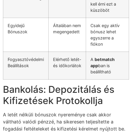
kell érni ezt a
küszöböt
Egyidejű
Általában nem
Csak egy aktív
Bónuszok
megengedett
bónusz lehet
egyszerre a
fiókon
Fogyasztóvédelmi
Elérhető letét-
A
betmatch
Beállítások
és időkorlátok
app
ban is
beállítható
Bankolás: Depozitálás és
Kifizetések Protokollja
A letét nélküli bónuszok nyereménye csak akkor
váltható valódi pénzzé, ha sikeresen teljesítette a
fogadási feltételeket és kifizetési kérelmet nyújtott be.