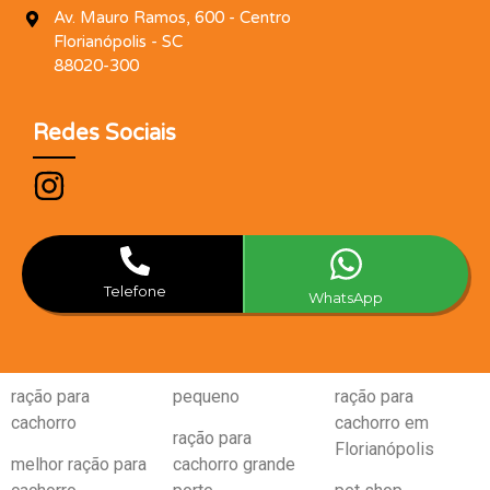
Av. Mauro Ramos, 600 - Centro
Florianópolis - SC
88020-300
Redes Sociais
Telefone
WhatsApp
ração para
pequeno
ração para
cachorro
cachorro em
ração para
Florianópolis
melhor ração para
cachorro grande