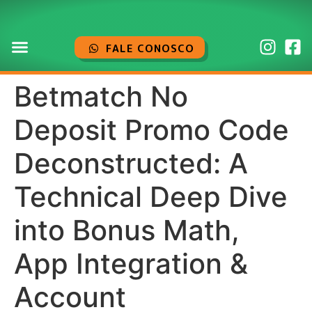
FALE CONOSCO
NOSSOS PRODUTOS
Betmatch No
Deposit Promo Code
Deconstructed: A
Technical Deep Dive
into Bonus Math,
App Integration &
Account