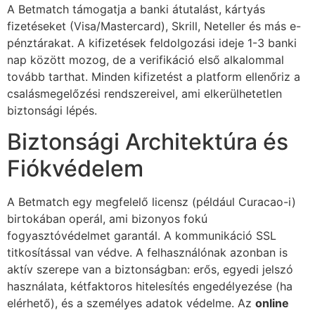
A Betmatch támogatja a banki átutalást, kártyás
fizetéseket (Visa/Mastercard), Skrill, Neteller és más e-
pénztárakat. A kifizetések feldolgozási ideje 1-3 banki
nap között mozog, de a verifikáció első alkalommal
tovább tarthat. Minden kifizetést a platform ellenőriz a
csalásmegelőzési rendszereivel, ami elkerülhetetlen
biztonsági lépés.
Biztonsági Architektúra és
Fiókvédelem
A Betmatch egy megfelelő licensz (például Curacao-i)
birtokában operál, ami bizonyos fokú
fogyasztóvédelmet garantál. A kommunikáció SSL
titkosítással van védve. A felhasználónak azonban is
aktív szerepe van a biztonságban: erős, egyedi jelszó
használata, kétfaktoros hitelesítés engedélyezése (ha
elérhető), és a személyes adatok védelme. Az
online