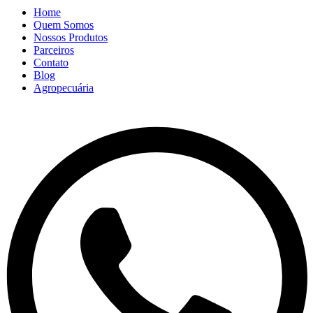
Home
Quem Somos
Nossos Produtos
Parceiros
Contato
Blog
Agropecuária