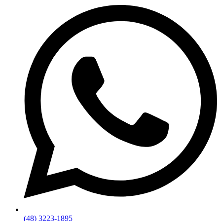
(48) 3223-1895