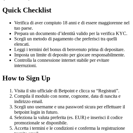
Quick Checklist
Verifica di aver compiuto 18 anni e di essere maggiorenne nel
tuo paese.
Prepara un documento d’identità valido per la verifica KYC.
Scegli un metodo di pagamento che preferisci tra quelli
elencati.
Leggi i termini del bonus di benvenuto prima di depositare.
Imposta un limite di deposito per giocare responsabilmente.
Controlla la connessione internet stabile per evitare
interruzioni.
How to Sign Up
Visita il sito ufficiale di Betpoint e clicca su “Registrati”.
Compila il modulo con nome, cognome, data di nascita e
indirizzo email.
Scegli uno username e una password sicura per effettuare il
betpoint login in futuro.
Seleziona la valuta preferita (es. EUR) e inserisci il codice
promozionale se disponibile.
Accetta i termini e le condizioni e conferma la registrazione