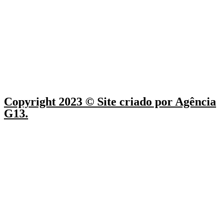
Copyright 2023 © Site criado por Agência
G13.