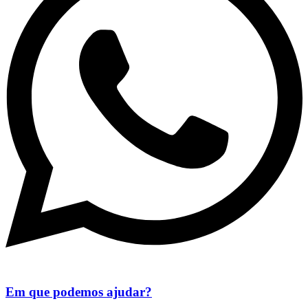
Em que podemos ajudar?