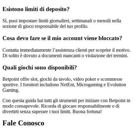
Esistono limiti di deposito?
Sì, puoi impostare limiti giornalieri, settimanali o mensili nella
sezione di gioco responsabile del tuo profilo.
Cosa devo fare se il mio account viene bloccato?
Contatta immediatamente l’assistenza clienti per scoprire il motivo.
Di solito è dovuto a documenti mancanti o violazione dei termini.
Quali giochi sono disponibili?
Betpoint offre slot, giochi da tavolo, video poker e scommesse
sportive. I fornitori includono NetEnt, Microgaming e Evolution
Gaming.
Con questa guida hai tutti gli strumenti per iniziare con Betpoint in
modo consapevole. Ricorda di giocare responsabilmente e di
divertirti senza superare i tuoi limiti. Buona fortuna!
Fale Conosco