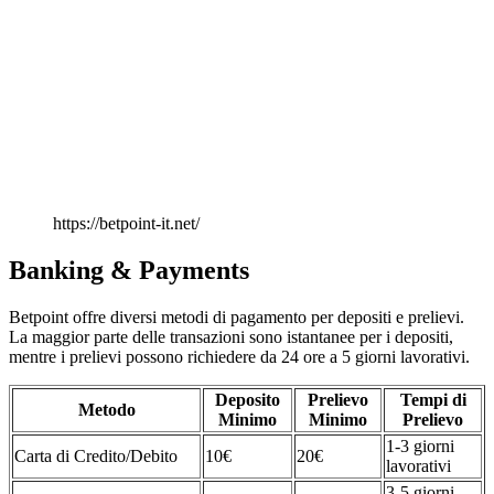
https://betpoint-it.net/
Banking & Payments
Betpoint offre diversi metodi di pagamento per depositi e prelievi.
La maggior parte delle transazioni sono istantanee per i depositi,
mentre i prelievi possono richiedere da 24 ore a 5 giorni lavorativi.
Deposito
Prelievo
Tempi di
Metodo
Minimo
Minimo
Prelievo
1-3 giorni
Carta di Credito/Debito
10€
20€
lavorativi
3-5 giorni