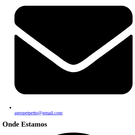
agropetpetto@gmail.com
Onde Estamos