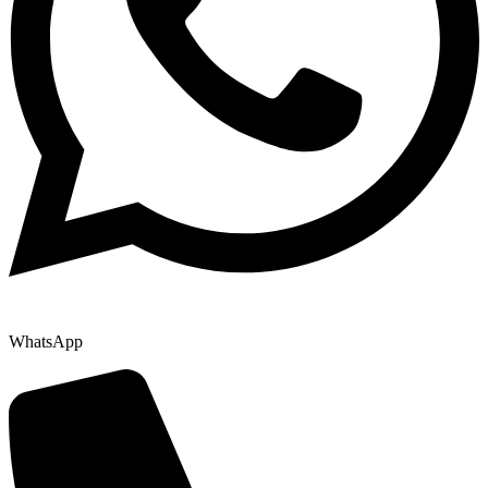
WhatsApp