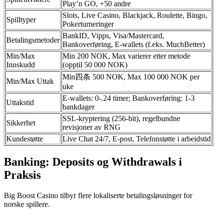
Play’n GO, +50 andre
Slots, Live Casino, Blackjack, Roulette, Bingo,
Spilltyper
Pokerturneringer
BankID, Vipps, Visa/Mastercard,
Betalingsmetoder
Bankoverføring, E-wallets (f.eks. MuchBetter)
Min/Max
Min 200 NOK, Max varierer etter metode
Innskudd
(opptil 50 000 NOK)
Min四条 500 NOK, Max 100 000 NOK per
Min/Max Uttak
uke
E-wallets: 0-.24 timer; Bankoverføring: 1-3
Uttakstid
bankdager
SSL-kryptering (256-bit), regelbundne
Sikkerhet
revisjoner av RNG
Kundestøtte
Live Chat 24/7, E-post, Telefonstøtte i arbeidstid
Banking: Deposits og Withdrawals i
Praksis
Big Boost Casino tilbyr flere lokaliserte betalingsløsninger for
norske spillere.