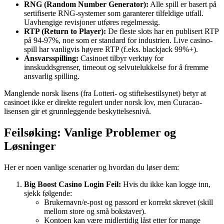
RNG (Random Number Generator):
Alle spill er basert på
sertifiserte RNG-systemer som garanterer tilfeldige utfall.
Uavhengige revisjoner utføres regelmessig.
RTP (Return to Player):
De fleste slots har en publisert RTP
på 94-97%, noe som er standard for industrien. Live casino-
spill har vanligvis høyere RTP (f.eks. blackjack 99%+).
Ansvarsspilling:
Casinoet tilbyr verktøy for
innskuddsgrenser, timeout og selvutelukkelse for å fremme
ansvarlig spilling.
Manglende norsk lisens (fra Lotteri- og stiftelsestilsynet) betyr at
casinoet ikke er direkte regulert under norsk lov, men Curacao-
lisensen gir et grunnleggende beskyttelsesnivå.
Feilsøking: Vanlige Problemer og
Løsninger
Her er noen vanlige scenarier og hvordan du løser dem:
Big Boost Casino Login Feil:
Hvis du ikke kan logge inn,
sjekk følgende:
Brukernavn/e-post og passord er korrekt skrevet (skill
mellom store og små bokstaver).
Kontoen kan være midlertidig låst etter for mange