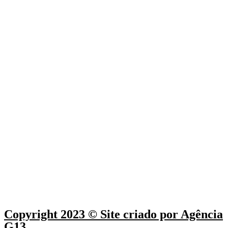
Copyright 2023 © Site criado por Agência
G13.