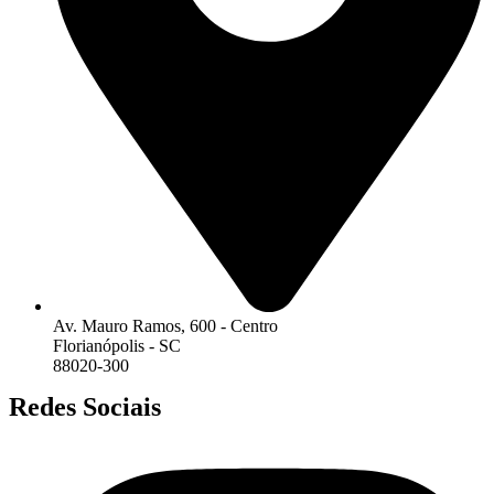
Av. Mauro Ramos, 600 - Centro
Florianópolis - SC
88020-300
Redes Sociais