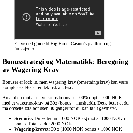
En visuell guide til Big Boost Casino’s plattform og
funksjoner.
Bonusstrategi og Matematikk: Beregning
av Wagering Krav
Bonuser er lock-in, men wagering-krav (omsetningskrav) kan være
komplekse. Her er en teknisk analyse:
Anta at du mottar en velkomstbonus på 100% opptil 1000 NOK
med et wagering-krav på 30x (bonus + innskudd). Dette betyr at du
må omsette totalbonusen 30 ganger før du kan ta ut gevinster.
Scenario:
Du setter inn 1000 NOK og mottar 1000 NOK i
bonus. Total saldo: 2000 NOK.
Wagering-kravet:
30 x (1000 NOK bonus + 1000 NOK