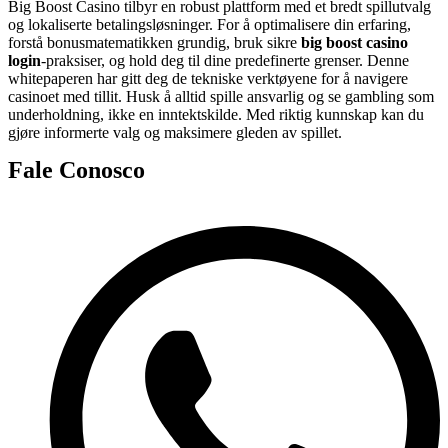
Big Boost Casino tilbyr en robust plattform med et bredt spillutvalg
og lokaliserte betalingsløsninger. For å optimalisere din erfaring,
forstå bonusmatematikken grundig, bruk sikre
big boost casino
login
-praksiser, og hold deg til dine predefinerte grenser. Denne
whitepaperen har gitt deg de tekniske verktøyene for å navigere
casinoet med tillit. Husk å alltid spille ansvarlig og se gambling som
underholdning, ikke en inntektskilde. Med riktig kunnskap kan du
gjøre informerte valg og maksimere gleden av spillet.
Fale Conosco