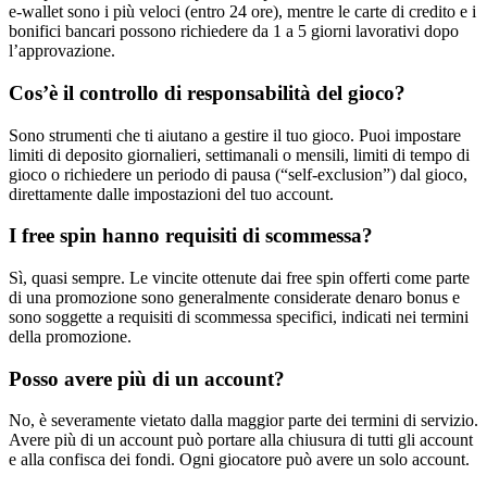
e-wallet sono i più veloci (entro 24 ore), mentre le carte di credito e i
bonifici bancari possono richiedere da 1 a 5 giorni lavorativi dopo
l’approvazione.
Cos’è il controllo di responsabilità del gioco?
Sono strumenti che ti aiutano a gestire il tuo gioco. Puoi impostare
limiti di deposito giornalieri, settimanali o mensili, limiti di tempo di
gioco o richiedere un periodo di pausa (“self-exclusion”) dal gioco,
direttamente dalle impostazioni del tuo account.
I free spin hanno requisiti di scommessa?
Sì, quasi sempre. Le vincite ottenute dai free spin offerti come parte
di una promozione sono generalmente considerate denaro bonus e
sono soggette a requisiti di scommessa specifici, indicati nei termini
della promozione.
Posso avere più di un account?
No, è severamente vietato dalla maggior parte dei termini di servizio.
Avere più di un account può portare alla chiusura di tutti gli account
e alla confisca dei fondi. Ogni giocatore può avere un solo account.