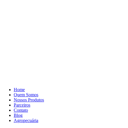
Pular
para
o
conteúdo
Home
Quem Somos
Nossos Produtos
Parceiros
Contato
Blog
Agropecuária