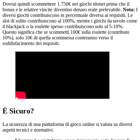
Dovrai quindi scommettere 1.750€ nei giochi idonei prima che il
bonus e le relative vincite diventino denaro reale prelevabile.
Nota:
I
diversi giochi contribuiscono in percentuale diversa ai requisiti. Le
slot di solito contribuiscono al 100%, mentre i giochi da tavolo come
il blackjack o la roulette spesso contribuiscono solo al 5-10%.
Questo significa che se scommetti 100€ sulla roulette (contributo
10%), solo 10€ di quella scommessa conteranno verso il
soddisfacimento dei requisiti.
È Sicuro?
La sicurezza di una piattaforma di gioco online si valuta su diversi
aspetti tecnici e normativi.