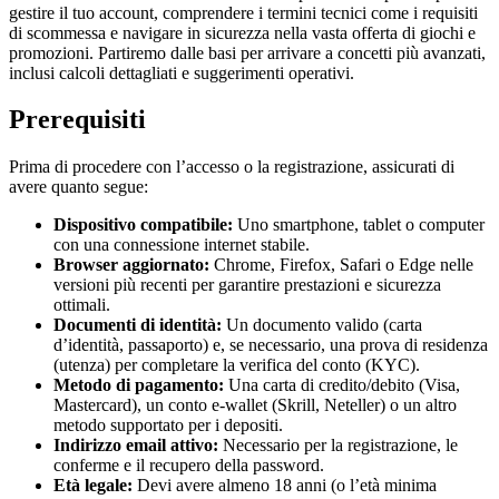
gestire il tuo account, comprendere i termini tecnici come i requisiti
di scommessa e navigare in sicurezza nella vasta offerta di giochi e
promozioni. Partiremo dalle basi per arrivare a concetti più avanzati,
inclusi calcoli dettagliati e suggerimenti operativi.
Prerequisiti
Prima di procedere con l’accesso o la registrazione, assicurati di
avere quanto segue:
Dispositivo compatibile:
Uno smartphone, tablet o computer
con una connessione internet stabile.
Browser aggiornato:
Chrome, Firefox, Safari o Edge nelle
versioni più recenti per garantire prestazioni e sicurezza
ottimali.
Documenti di identità:
Un documento valido (carta
d’identità, passaporto) e, se necessario, una prova di residenza
(utenza) per completare la verifica del conto (KYC).
Metodo di pagamento:
Una carta di credito/debito (Visa,
Mastercard), un conto e-wallet (Skrill, Neteller) o un altro
metodo supportato per i depositi.
Indirizzo email attivo:
Necessario per la registrazione, le
conferme e il recupero della password.
Età legale:
Devi avere almeno 18 anni (o l’età minima