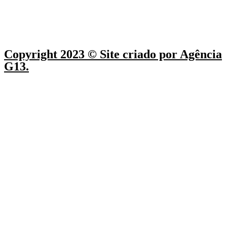
Copyright 2023 © Site criado por Agência
G13.