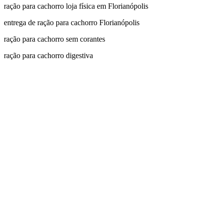
ração para cachorro loja física em Florianópolis
entrega de ração para cachorro Florianópolis
ração para cachorro sem corantes
ração para cachorro digestiva