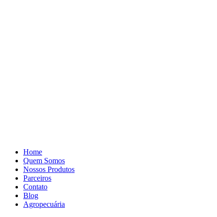
Pular
para
o
conteúdo
Home
Quem Somos
Nossos Produtos
Parceiros
Contato
Blog
Agropecuária