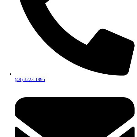
(48) 3223-1895