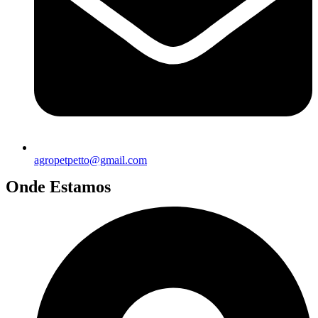
agropetpetto@gmail.com
Onde Estamos