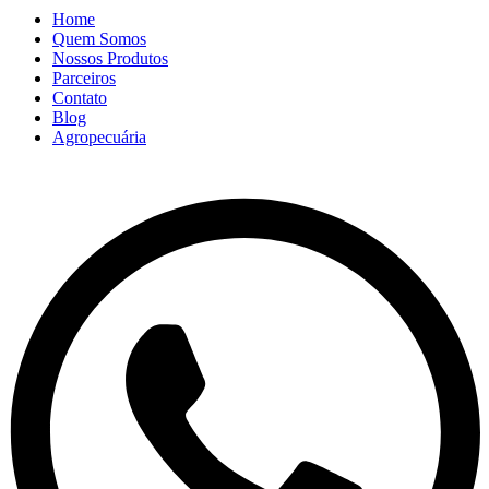
Home
Quem Somos
Nossos Produtos
Parceiros
Contato
Blog
Agropecuária