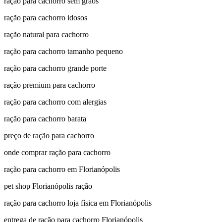
ração para cachorro sem grãos
ração para cachorro idosos
ração natural para cachorro
ração para cachorro tamanho pequeno
ração para cachorro grande porte
ração premium para cachorro
ração para cachorro com alergias
ração para cachorro barata
preço de ração para cachorro
onde comprar ração para cachorro
ração para cachorro em Florianópolis
pet shop Florianópolis ração
ração para cachorro loja física em Florianópolis
entrega de ração para cachorro Florianópolis