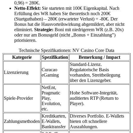
0,96) = 280€.
Netto-Effekt:
Sie starteten mit 100€ Eigenkapital. Nach
Erfüllung des WR haben Sie theoretisch noch 200€
(Startguthaben) – 280€ (erwarteter Verlust) = -80€. Der
Bonus hat die Hausvorteilswirkung abgemildert, aber nicht
eliminiert.
Strategie:
Boni mit niedrigerem WR (z.B. 20x)
oder nur am Bonusgeld (nicht „Bonus + Einzahlung”)
priorisieren.
Technische Spezifikationen: NV Casino Core Data
Kategorie
Spezifikation
Bemerkung / Impact
Standard-Lizenz.
Curacao
Regulatorische Basis
Lizenzierung
eGaming
vorhanden, Streitbeilegung
über den Lizenzgeber.
NetEnt,
Pragmatic
Hohe Software-Integrität,
Spiele-Provider
Play,
auditiertes RTP (Return to
Evolution,
Player).
etc.
Kreditkarten,
Diverses Portfolio. E-Wallets
Zahlungsmethoden
E-Wallets,
bieten oft schnellere
Banktransfer
Auszahlungen.