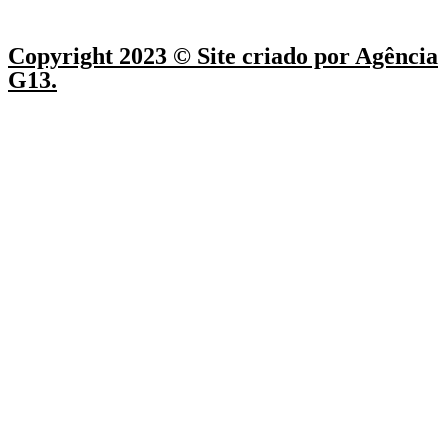
Copyright 2023 © Site criado por Agência
G13.