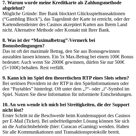
7. Warum wurde meine Kreditkarte als Zahlungsmethode
abgelehnt?
Mögliche Gründe: Ihre Bank blockiert Glücksspieltransaktionen
(“Gambling Block”), das Tageslimit der Karte ist erreicht, oder der
Kartendienstleister des Casinos akzeptiert Karten aus Ihrem Land
nicht. Alternative Methode oder Kontakt mit Ihrer Bank.
8. Was ist der “Maximalbetrag”-Vermerk bei
Bonusbedingungen?
Das ist oft der maximale Betrag, den Sie aus Bonusgewinnen
auszahlen lassen können. Ein 5x Max-Betrag bei einem 100€ Bonus
bedeutet: Auch wenn Sie 2000€ gewinnen, dürfen Sie nur 500€
(5×100€) behalten. Rest verfällt.
9. Kann ich im Spiel den theoretischen RTP eines Slots sehen?
Bei seriösen Providern ist der RTP in den Spielinformationen oder
den “Paytables” hinterlegt. Oft unter dem „?“- oder „i“-Symbol im
Spiel. Nutzen Sie diese Information für informierte Entscheidungen.
10. An wen wende ich mich bei Streitigkeiten, die der Support
nicht löst?
Erster Schritt ist die Beschwerde beim Kundensupport des Casinos
per E-Mail (Ticket). Bei unbefriedigender Lösung können Sie sich
an die Aufsichtsbehörde (hier: Curacao eGaming) wenden. Halten
Sie alle Kommunikationen und Transaktionsprotokolle bereit.