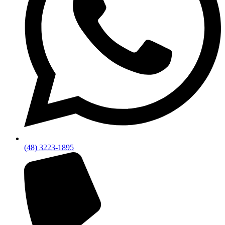
(48) 3223-1895