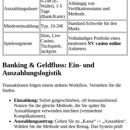
0-24h (E-
Abhängig von
Wallet), 1-5
Auszahlungsdauer
Verifikationsstatus und
Tage
Methode.
(Bank/Karte)
Standard-Schwelle für den
Mindesteinzahlung
Typ. 10-20€
Markt.
Slots, Live
Vollständiges Portfolio eines
Casino,
Spielesegmente
modernen
NV casino online
Tischspiele,
Anbieters.
Jackpots
Banking & Geldfluss: Ein- und
Auszahlungslogistik
Transaktionen folgen einem strikten Workflow. Verstehen Sie die
Stufen.
Einzahlung:
Sofort gutgeschrieben, oft bonusauslösend.
Nutzen Sie die gleiche Methode, die Sie später für
Auszahlungen verwenden möchten (vermiedene
Komplikationen).
Auszahlungsantrag:
Gehen Sie zu „Kasse“ -> „Auszahlen“.
Wählen Sie die Methode und den Betrag. Das System prüft