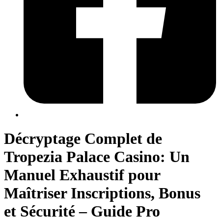
Décryptage Complet de
Tropezia Palace Casino: Un
Manuel Exhaustif pour
Maîtriser Inscriptions, Bonus
et Sécurité – Guide Pro