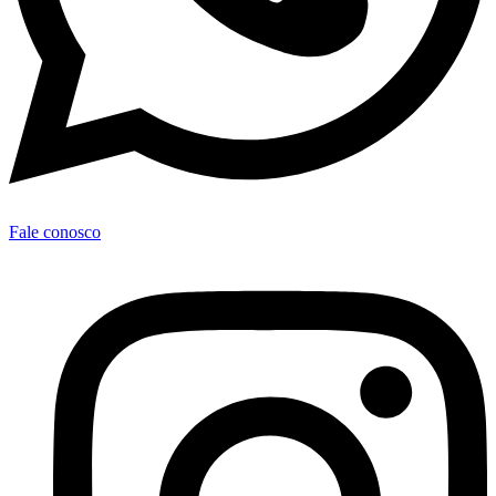
Fale conosco