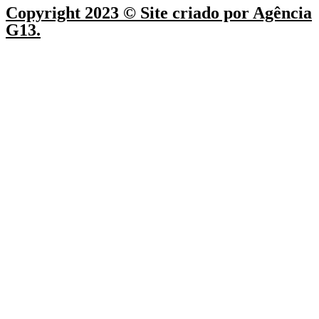
Copyright 2023 © Site criado por Agência
G13.