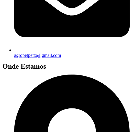
agropetpetto@gmail.com
Onde Estamos