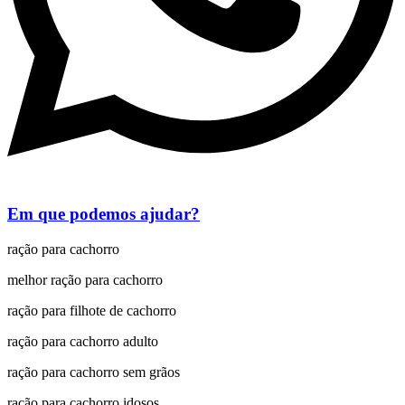
Em que podemos ajudar?
ração para cachorro
melhor ração para cachorro
ração para filhote de cachorro
ração para cachorro adulto
ração para cachorro sem grãos
ração para cachorro idosos