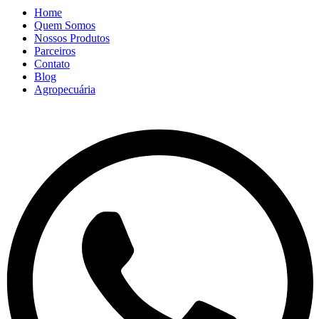
Home
Quem Somos
Nossos Produtos
Parceiros
Contato
Blog
Agropecuária