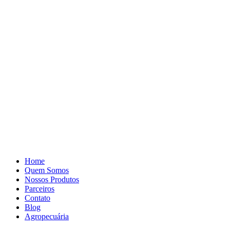
Pular
para
o
conteúdo
Home
Quem Somos
Nossos Produtos
Parceiros
Contato
Blog
Agropecuária