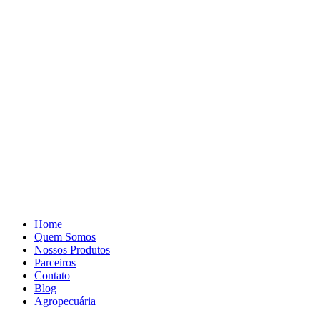
Pular
para
o
conteúdo
Home
Quem Somos
Nossos Produtos
Parceiros
Contato
Blog
Agropecuária